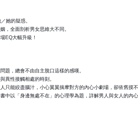
他／她的疑惑。
婚姻，全面剖析男女思維大不同。
場EQ大幅升級！
感問題，總會不由自主脫口這樣的感嘆。
了與異性接觸相處的時刻。
數人只能絞盡腦汁，小心翼翼揣摩對方的內心小劇場，卻依舊摸
本書中以「身邊無處不在」的心理學為題，詳解男人與女人的內