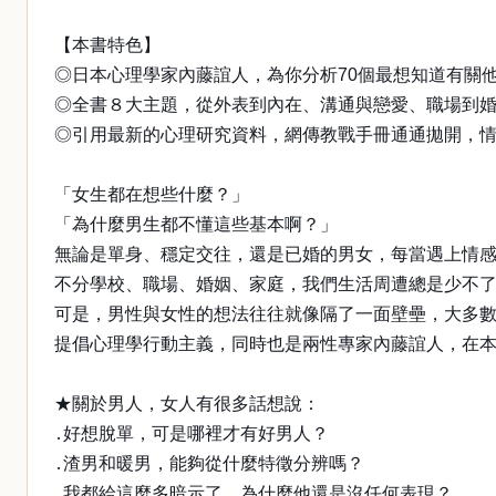
【本書特色】
◎日本心理學家內藤誼人，為你分析70個最想知道有關
◎全書８大主題，從外表到內在、溝通與戀愛、職場到
◎引用最新的心理研究資料，網傳教戰手冊通通拋開，情
「女生都在想些什麼？」
「為什麼男生都不懂這些基本啊？」
無論是單身、穩定交往，還是已婚的男女，每當遇上情
不分學校、職場、婚姻、家庭，我們生活周遭總是少不
可是，男性與女性的想法往往就像隔了一面壁壘，大多
提倡心理學行動主義，同時也是兩性專家內藤誼人，在
★關於男人，女人有很多話想說：
․好想脫單，可是哪裡才有好男人？
․渣男和暖男，能夠從什麼特徵分辨嗎？
․我都給這麼多暗示了，為什麼他還是沒任何表現？