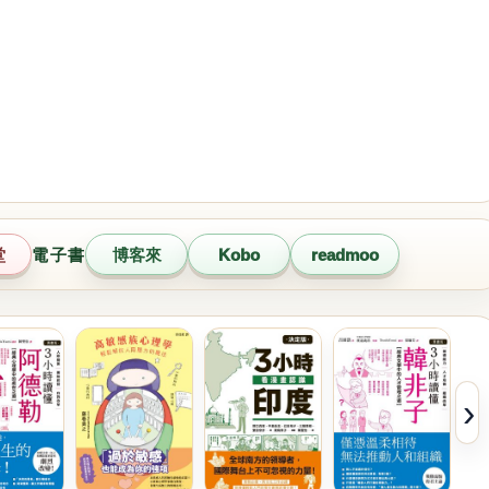
堂
電子書
博客來
Kobo
readmoo
›