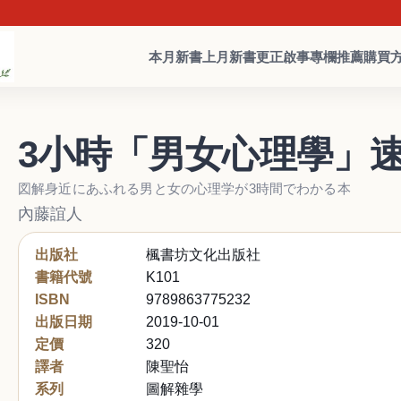
本月新書
上月新書
更正啟事
專欄推薦
購買
3小時「男女心理學」
図解身近にあふれる男と女の心理学が3時間でわかる本
內藤誼人
出版社
楓書坊文化出版社
書籍代號
K101
ISBN
9789863775232
出版日期
2019-10-01
定價
320
譯者
陳聖怡
系列
圖解雜學