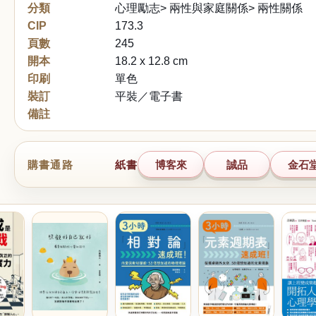
分類
心理勵志> 兩性與家庭關係> 兩性關係
CIP
173.3
頁數
245
開本
18.2 x 12.8 cm
印刷
單色
裝訂
平裝／電子書
備註
購書通路
紙書
博客來
誠品
金石