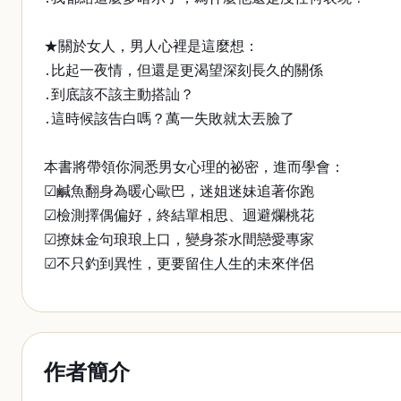
★關於女人，男人心裡是這麼想：
․比起一夜情，但還是更渴望深刻長久的關係
․到底該不該主動搭訕？
․這時候該告白嗎？萬一失敗就太丟臉了
本書將帶領你洞悉男女心理的祕密，進而學會：
☑鹹魚翻身為暖心歐巴，迷姐迷妹追著你跑
☑檢測擇偶偏好，終結單相思、迴避爛桃花
☑撩妹金句琅琅上口，變身茶水間戀愛專家
☑不只釣到異性，更要留住人生的未來伴侶
作者簡介