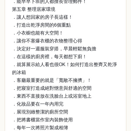
．能早早下班的人都擅長管理郵件！
第五章 整理居家環境
．讓人想回家的房子長這樣！
．打造出乾淨房間的6個重點
．小衣櫥也能有大空間！
．讓你不塞爆衣櫃的衣物整理心得
．決定好一週服裝穿搭，早晨輕鬆無負擔
．在這樣的廚房裡，每天都想下廚！
．就算展示給人看也很OK！如何打造出整齊又乾淨
的冰箱
．客廳最重要的就是「寬敞不擁擠」！
．把寢室打造成絕對愜意與舒適的空間
．東西不直接放在洗臉台上或浴室地上
．化妝品要在一年內用完
．展現別緻整潔的廁所空間
．把將書櫃當作室內裝飾使用
．每年一次將照片製成相簿