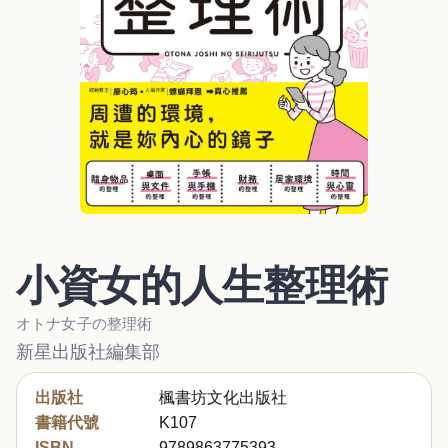
小資女的人生整理術
オトナ女子の整理術
新星出版社編集部
出版社
楓書坊文化出版社
書籍代號
K107
ISBN
9789863775393