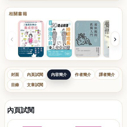
相關書籍
‹
›
封面
內頁試閱
內容簡介
作者簡介
譯者簡介
目錄
文章試閱
內頁試閱