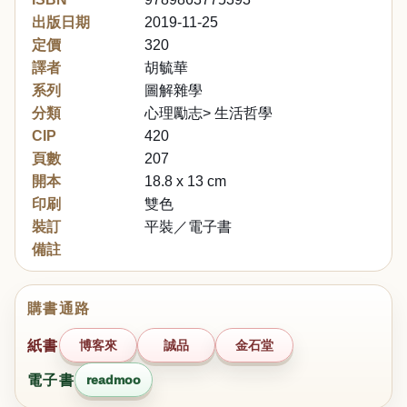
出版日期
2019-11-25
定價
320
譯者
胡毓華
系列
圖解雜學
分類
心理勵志> 生活哲學
CIP
420
頁數
207
開本
18.8 x 13 cm
印刷
雙色
裝訂
平裝／電子書
備註
購書通路
紙書
博客來
誠品
金石堂
電子書
readmoo