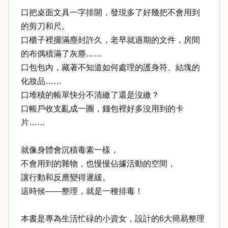
口把桌面文具一字排開，發現多了好幾把不會用到
的剪刀和尺。
口櫃子裡擺滿塵封許久，老早就過期的文件，房間
的布偶積滿了灰塵……
口包包內，藏著不知道如何處理的護身符、結塊的
化妝品……
口堆積的帳單快分不清繳了還是沒繳？
口帳戶收支亂成一團，錢包裡好多沒用到的卡
片……
就像身體會沉積毒素一樣，
不會用到的雜物，也慢慢佔據活動的空間，
讓行動和反應變得遲緩。
這時候——整理，就是一種排毒！
本書是專為生活忙碌的小資女，設計的6大簡易整理