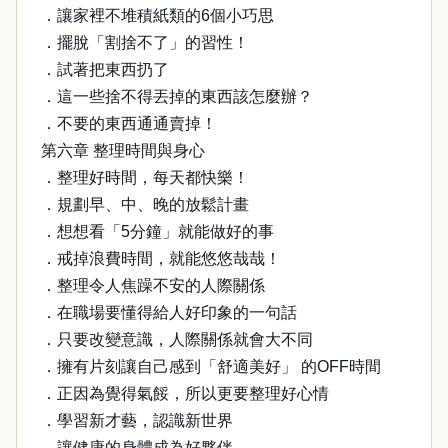
．讓家裡不堆積紙類的6個小巧思
．擺脫「割捨不了」的習性！
．試著把東西扔了
．這一些捨不得丟掉的東西該怎麼辦？
．不要的東西通通賣掉！
第六章 整理時間與身心
．整理好時間，每天都快樂！
．規劃早、中、晚的放鬆計畫
．想想看「5分鐘」就能做好的事
．戒掉浪費時間，就能悠悠哉哉！
．整理令人焦躁不安的人際關係
．在職場要懂得給人好印象的一句話
．只要改變意識，人際關係就會大不同
．擁有片刻讓自己感到「舒適美好」 的OFF時間
．正因為覺得氣餒，所以更要整理好心情
．學習新才藝，認識新世界
．讓健康的身體成為好夥伴