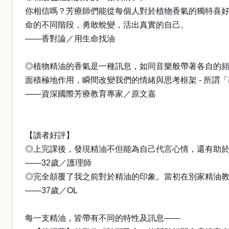
你相信嗎？芳療師們能從每個人對於植物香氣的獨特喜好
命的不同階段，勇敢蛻變，活出真實的自己。
——香對論／用生命找油
◎植物精油的香氣是一種訊息，如同音樂般帶著各自的
面積極地作用，瞬間改變我們的情緒與思考框架 - 所謂
——資深國際芳療教育專家／原文嘉
【讀者好評】
◎上完課後，發現精油不但能為自己代言心情，還有助
——32歲／護理師
◎完全顛覆了我之前對於精油的印象。當初在別家精油
——37歲／OL
每一支精油，皆帶有不同的特性及訊息——