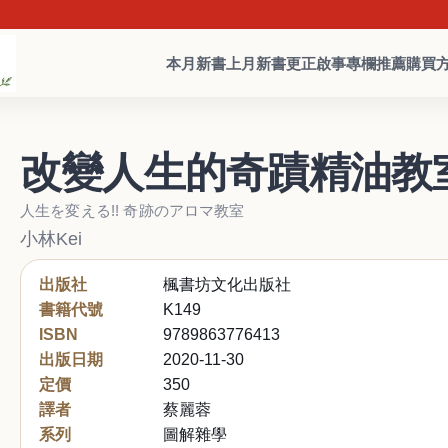
本月新書
上月新書
更正啟事
專欄推薦
購買
改變人生的奇蹟精油教
人生を変える!! 奇跡のアロマ教室
小林Kei
出版社
楓書坊文化出版社
書籍代號
K149
ISBN
9789863776413
出版日期
2020-11-30
定價
350
譯者
蔡麗蓉
系列
圖解雜學