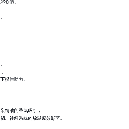
表露心情。
己。
息。
徵，
境下提供助力。
花朵精油的香氣吸引，
大腦、神經系統的放鬆療效顯著。