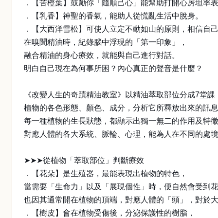
．【苦橙葉】鼓勵你「隨順己心」能幫助打開心房坦率
．【乳香】神聖的香氣，能助人從慌亂生活中脫身。
．【大西洋雪松】可使人立定不動如山的原則，相信自
在嗅聞精油時，紀錄腦中浮現的「第一印象」，
融合精油的身心療效，就能與自己進行對話。
明白自己現在為何事所困？內心真正的聲音是什麼？
《改變人生的奇蹟精油教室》以精油萃取部位分成7堂課
植物的各色形態、顏色、成分，分析它所釋放出來的訊
每一種植物的生長狀態，都顯示出獨一無二的作用及特
對應人體的各大系統、脈輪、心理，能為人在不同的處
➤➤➤從植物「萃取部位」判斷療效
．【花朵】是生殖器，最能表現出植物的特色，
當需要「生命力」以及「展現個性」時，便自然會受到
也因其通常開在植物的頂端，對應人體的「頭」，對於
．【樹皮】會在植物受傷後，分泌保護性的樹脂，