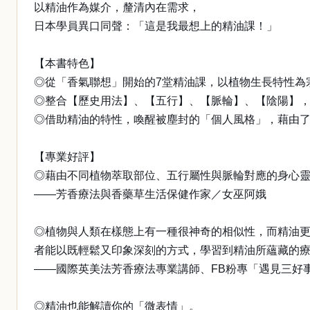
以精油作為媒介，釐清內在需求，
日本學員異口同聲：「這是我最想上的精油課！」
【本書特色】
◎從「香氣聯想」開始的7堂精油課，以植物生長特性為
◎整合【歷史用法】、【五行】、【脈輪】、【陰陽】
◎借助精油的特性，喚醒被塵封的「個人風格」，藉由
【專業好評】
◎藉由不同植物萃取部位、五行屬性與脈輪對應的身心
——芳香療法與香藥草生活保健作家／女巫阿娥
◎植物與人類在樣態上有一種很神奇的相似性，而精油
者能以既輕鬆又印象深刻的方式，學習到精油所蘊藏的
——國際英美法芳香療法專業講師、FB粉專「遇見三好事」／
◎精油也能解讀你的「微表情」。