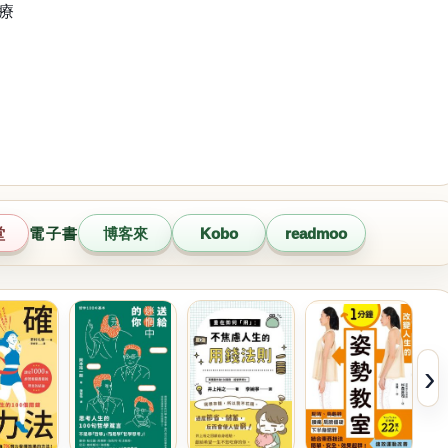
芳療
堂
電子書
博客來
Kobo
readmoo
›