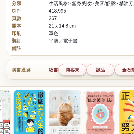
分類
生活風格> 塑身美妝> 美容/舒療> 精油
CIP
418.995
頁數
267
開本
21 x 14.8 cm
印刷
單色
裝訂
平裝／電子書
備註
購書通路
紙書
博客來
誠品
金石