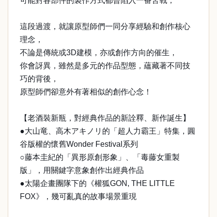
可能對各部件的製作方式都曾陷入一番苦戰，
這段過渡，就讓原型師們一同分享經驗和創作核心
理念，
不論是傳統或3D建模，亦或創作方向的催生，
你會訝異，雖然是多元的作品型態，蘊藏著不同技
巧的背後，
原型師們卻意外有著相似的創作心念！
【老酒裝新瓶，對經典作品的新詮釋、新作誕生】
●大山竜、高木アキノリ的「超人力霸王」特集，圓
谷版權的懷舊Wonder Festival系列
○藤本圭紀的「異形原創形象」、「毒藤女重製
版」，用關鍵字意象創作出經典作品
●太陽企畫團隊下的《權狐GON, THE LITTLE
FOX》，幾可亂真的故事場景重現