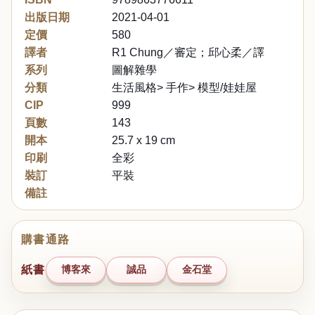
出版日期
2021-04-01
定價
580
譯者
R1 Chung／審定；邱心柔／譯
系列
圖解雜學
分類
生活風格> 手作> 模型/娃娃屋
CIP
999
頁數
143
開本
25.7 x 19 cm
印刷
全彩
裝訂
平裝
備註
購書通路
紙書
博客來
誠品
金石堂