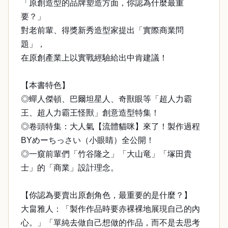
「原創造型的品牌塑造方面，你認為什麼最重
要？」
對老前輩、得獎新秀造型家提出「實際商業問
題」，
在原創產業上以實戰經驗給出中肯建議！
【本書特色】
◎蟬人傑頓、巴爾坦星人、奇獸眼等「超人力霸
王、超人力霸王怪獸」創意造型特集！
◎卷頭特集：大人氣【流體貓咪】來了！製作過程
BYめーちっさい（小眼睛）全公開！
◎一窺前輩們「竹谷隆之」「大山竜」「塚田貴
士」的「商業」設計理念。
【你認為要賣出原創角色，最重要的是什麼？】
大畠雅人：「製作作品時要赤裸裸地展現自己的內
心。」「單純去做自己想做的作品，而不是去思考