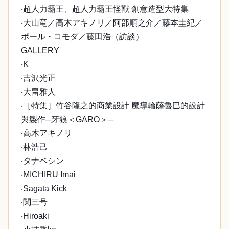
‧超人力霸王、超人力霸王怪獸 創意造型大特集
‧大山竜／高木アキノリ／阿部順之介／藤本圭紀／
ポール・コモダ／藤田浩（訪談）
GALLERY
‧K
‧吉沢光正
‧大畠雅人
‧［特集］竹谷隆之的商業設計 魔導輪薩魯巴的設計
與製作─牙狼＜GARO＞─
‧高木アキノリ
‧林浩己
‧タナベシン
‧MICHIRU Imai
‧Sagata Kick
‧関三号
‧Hiroaki