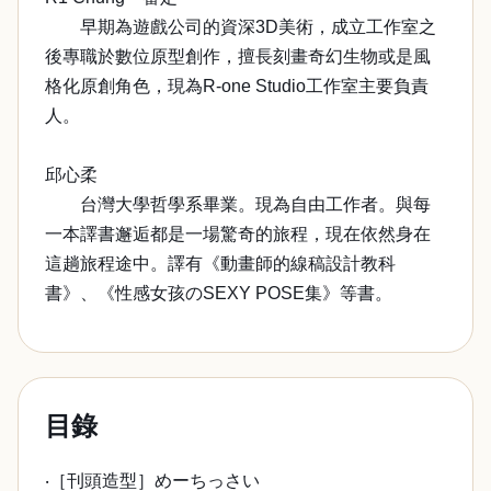
早期為遊戲公司的資深3D美術，成立工作室之
後專職於數位原型創作，擅長刻畫奇幻生物或是風
格化原創角色，現為R-one Studio工作室主要負責
人。
邱心柔
台灣大學哲學系畢業。現為自由工作者。與每
一本譯書邂逅都是一場驚奇的旅程，現在依然身在
這趟旅程途中。譯有《動畫師的線稿設計教科
書》、《性感女孩のSEXY POSE集》等書。
目錄
‧［刊頭造型］めーちっさい