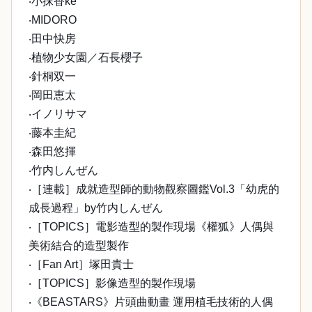
‧小抹香ke
‧MIDORO
‧田中快房
‧植物少女園／石長櫻子
‧針桐双一
‧岡田恵太
‧イノリサマ
‧藤本圭紀
‧森田悠揮
‧竹内しんぜん
‧［連載］成就造型師的動物觀察圖鑑Vol.3「幼虎的
成長過程」by竹内しんぜん
‧［TOPICS］電影造型的製作現場《權狐》人偶與
美術結合的造型製作
‧［Fan Art］塚田貴士
‧［TOPICS］影像造型的製作現場
‧《BEASTARS》片頭曲動畫 運用植毛技術的人偶