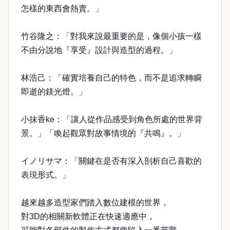
怎樣的東西會熱賣。」
竹谷隆之：「對我來說最重要的是，像個小孩一樣
不由分說地『享受』設計與造型的過程。」
林浩己：「確實培養自己的特色，而不是追求轉瞬
即逝的鎂光燈。」
小抹香ke：「讓人從作品感受到角色所處的世界背
景。」「喚起觀眾對故事情境的『共鳴』。」
イノリサマ：「關鍵在是否有深入剖析自己喜歡的
表現形式。」
越來越多造型家們踏入數位建模的世界，
對3D的相關新軟體正在快速適應中，