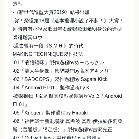
造型
‧《新世代造型大賞2019》結果出爐
‧賀！榮獲第18屆《這本推理小說了不起！》大賞！
同時擁有小說家歌田年＆編輯歌田敏明身分的造型
師緋瑠真ロウ
‧過去曾有一段《S.M.H.》的時代
MAKING TECHNIQUE製作技法
‧01「液體貓咪」製作過程byめーちっさい
‧02「龍人半身像」原型製作by高木アキノリ
‧03「BADCOPS」製作過程by Sagata Kick
‧04「Android EL01」製作過程by K
‧塗裝師田川弘的擬真模型塗裝講座Vol.3「Android
EL01」
‧05「Krieger」製作過程by Hiroaki
‧06「福音戰士新劇場版 真希波‧真理‧伊拉絲多莉亞
斯（普通版／限定版）」製作過程by吉沢光正
‧07「Girl with key」製作過程by大畠雅人