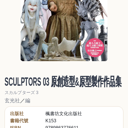
SCULPTORS 03 原創造型&原型製作作品集
スカルプターズ 3
玄光社
／
編
出版社
楓書坊文化出版社
書籍代號
K153
ISBN
9789863776611