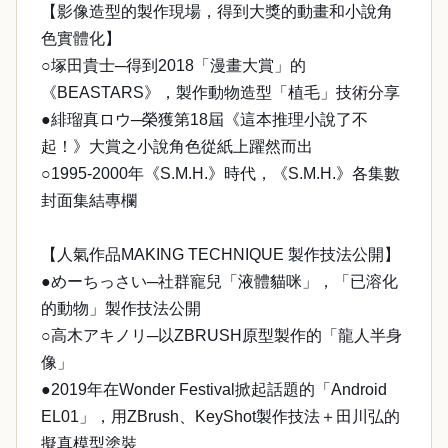
【影像造型的製作現場，得到大獎的動畫和小說角
色實體化】
○塚田貴士─得到2018「漫畫大賞」的
《BEASTARS》，製作動物造型「植毛」技術分享
●緋瑠真ロウ─榮獲第18屆《這本推理小說了不
起！》大賞之小說角色從紙上躍然而出
○1995-2000年《S.M.H.》時代，《S.M.H.》各集數
封面集結專欄
【人氣作品MAKING TECHNIQUE 製作技法公開】
●めーちっさい─社群寵兒「液體貓咪」，「已溶化
的動物」製作技法公開
○高木アキノリ─以ZBRUSH原型製作的「龍人半身
像」
●2019年在Wonder Festival掀起話題的「Android
EL01」，用ZBrush、KeyShot製作技法＋田川弘的
擬真模型塗裝