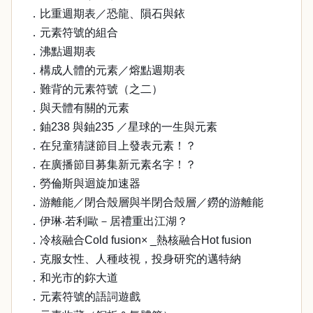
．比重週期表／恐龍、隕石與銥
．元素符號的組合
．沸點週期表
．構成人體的元素／熔點週期表
．難背的元素符號（之二）
．與天體有關的元素
．鈾238 與鈾235 ／星球的一生與元素
．在兒童猜謎節目上發表元素！？
．在廣播節目募集新元素名字！？
．勞倫斯與迴旋加速器
．游離能／閉合殼層與半閉合殼層／鐒的游離能
．伊琳‧若利歐－居禮重出江湖？
．冷核融合Cold fusion× _熱核融合Hot fusion
．克服女性、人種歧視，投身研究的邁特納
．和光市的鉨大道
．元素符號的語詞遊戲