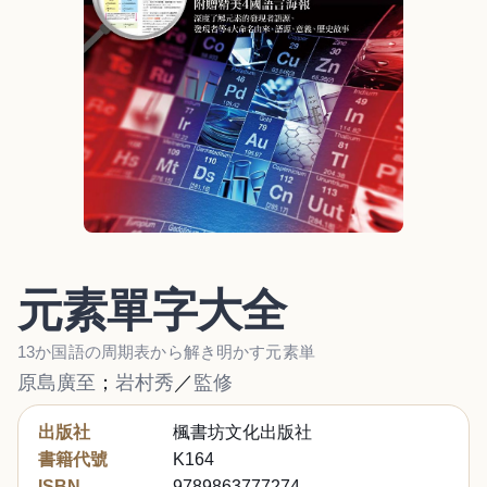
元素單字大全
13か国語の周期表から解き明かす元素単
原島廣至
；
岩村秀
／
監修
出版社
楓書坊文化出版社
書籍代號
K164
ISBN
9789863777274