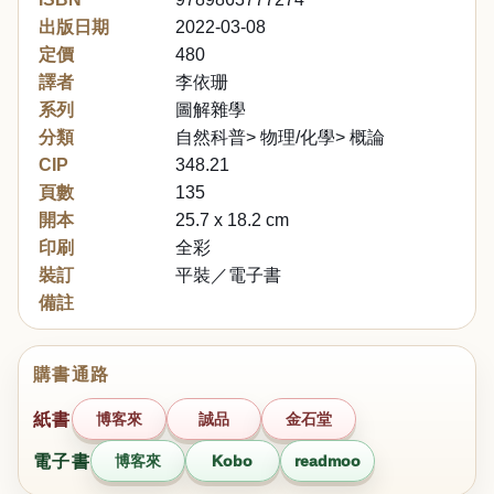
出版日期
2022-03-08
定價
480
譯者
李依珊
系列
圖解雜學
分類
自然科普> 物理/化學> 概論
CIP
348.21
頁數
135
開本
25.7 x 18.2 cm
印刷
全彩
裝訂
平裝／電子書
備註
購書通路
紙書
博客來
誠品
金石堂
電子書
博客來
Kobo
readmoo