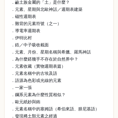
．鹼土族金屬的「土」是什麼？
．元素、星期與北歐神話／週期表建築
．磁性週期表
．難背的元素符號（之一）
．導電率週期表
．伊特比村
．鋯／中子吸收截面
．元素、月份、星期名稱與希臘、羅馬神話
．為什麼鎝幾乎不存在於自然界中？
．元素收藏（實物週期表篇）
．元素名稱中的古埃及語
．語源為色彩或光線的元素
．一家一張
．鑭系元素為什麼性質相似？
．歐元紙鈔與銪
．元素名稱中的塞姆語（希伯來語、腓尼基語）
．發現稀土類元素之經過