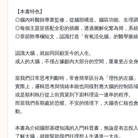
【本書特色】
◎腦內科醫師專業監修，從腦部構造、腦區功能、生理
◎每個主題皆搭配全彩的插圖，透過圖解化繁為簡，系
◎章節附專欄短文，認識打造「有氧活化腦」的醫學脈
認識大腦，就如同回顧至今的人生。
成人的大腦，不僅占據顱內大部分的空間，重量更占全身
當我們日常思考判斷時，常會簡單區分為「理性的左腦
實際上，邏輯思考與情緒本能也同樣對應大腦的控制區
或是順利執行從上街買菜到下廚料理這一連串的程序。
而當我們長期處於恐懼、不安的情境下，大腦杏仁核也
動。
本書為介紹腦部基礎知識的入門科普書，無論是有志投入
了解大腦，就能幫助我們往理想人生邁進一大步。