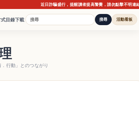
近日詐騙盛行，提醒讀者提高警覺，請勿點擊不明連結或提供
方式
目錄下載
搜尋
活動看板
理
情．行動」とのつながり