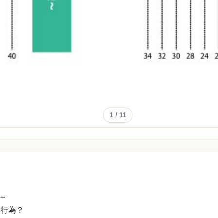
1
/ 11
～
和行為？