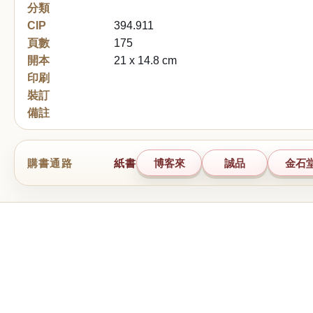
分類
CIP
394.911
頁數
175
開本
21 x 14.8 cm
印刷
裝訂
備註
購書通路
紙書
博客來
誠品
金石