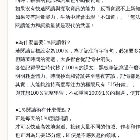
同時，嶄新的資訊和詞彙也不斷被創造，
如果沒有快速閱讀與擷取資訊的能力，反而會跟不上新
如果沒有詞彙能力，生活中就會出現「不知道」、「無
閱讀能力和詞彙量就是現代的武器！
●為什麼需要1％閱讀術？
若閱讀目標設定為100％，為了記住每字每句，必須要多
但隨著時間的流逝，大多都會從記憶中消失。
各位記得學生時代抄了100％的課文、黑板筆記寫過什麼
明明耗盡體力、時間抄寫和背誦甚至熬夜苦讀，記憶卻
其實，人能夠維持高度專注力的極限只有「15分鐘」，
與其想100％完整學習，不如重複100次1％的相遇，使其
●1％閱讀術有什麼優點？
正是每天的1％輕鬆閱讀，
才可以快速高效地邂逅、接觸大量不同的領域、作者和
也正因為只要15分鐘，即便是不感興趣的領域，