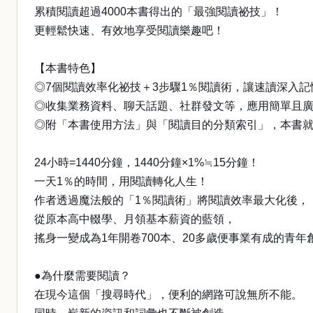
累積閱讀超過4000本書得出的「最強閱讀祕技」！
更輕鬆快速、有效地享受閱讀樂趣吧！
【本書特色】
◎7個閱讀效率化祕技＋3步驟1％閱讀術，讓速讀深入
◎收集業務資料、聊天話題、社群發文等，應用簡單且
◎附「本書使用方法」與「閱讀目的分類索引」，本書就
24小時=1440分鐘，1440分鐘×1%≒15分鐘！
一天1％的時間，用閱讀轉化人生！
作者透過魔法般的「1％閱讀術」將閱讀效率最大化後，
從原本高中輟學、月領基本薪資的藍領，
搖身一變成為1年開卷700本、20多歲便事業有成的青年
●為什麼需要閱讀？
在現今這個「搜尋時代」，便利的網路可說無所不能。