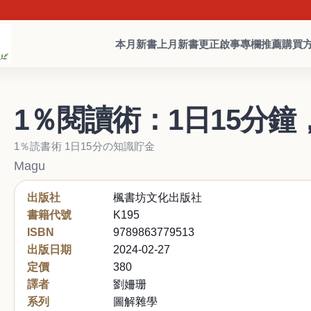
本月新書
上月新書
更正啟事
專欄推薦
購買
1％閱讀術：1日15分
1％読書術 1日15分の知識貯金
Magu
出版社
楓書坊文化出版社
書籍代號
K195
ISBN
9789863779513
出版日期
2024-02-27
定價
380
譯者
劉姍珊
系列
圖解雜學