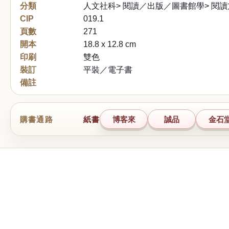
分類
人文社科> 閱讀／出版／圖書館學> 閱
CIP
019.1
頁數
271
開本
18.8 x 12.8 cm
印刷
雙色
裝訂
平裝／電子書
備註
購書通路
紙書
博客來
誠品
金石