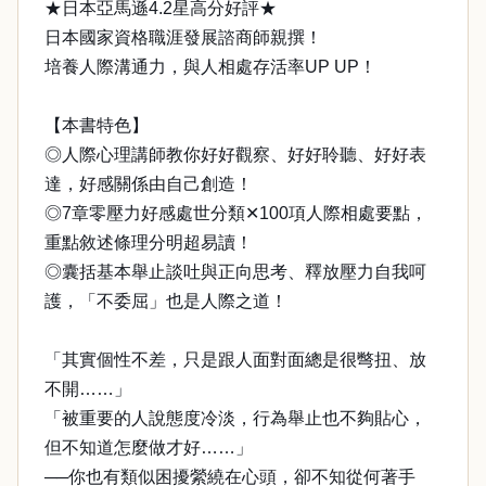
★日本亞馬遜4.2星高分好評★
日本國家資格職涯發展諮商師親撰！
培養人際溝通力，與人相處存活率UP UP！
【本書特色】
◎人際心理講師教你好好觀察、好好聆聽、好好表
達，好感關係由自己創造！
◎7章零壓力好感處世分類✕100項人際相處要點，
重點敘述條理分明超易讀！
◎囊括基本舉止談吐與正向思考、釋放壓力自我呵
護，「不委屈」也是人際之道！
「其實個性不差，只是跟人面對面總是很彆扭、放
不開……」
「被重要的人說態度冷淡，行為舉止也不夠貼心，
但不知道怎麼做才好……」
──你也有類似困擾縈繞在心頭，卻不知從何著手