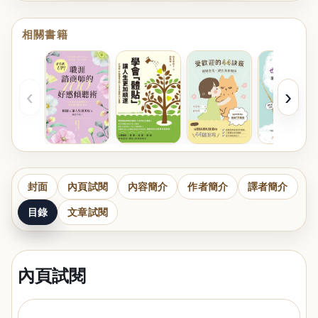
相關書籍
‹
›
封面
內頁試閱
內容簡介
作者簡介
譯者簡介
目錄
文章試閱
內頁試閱