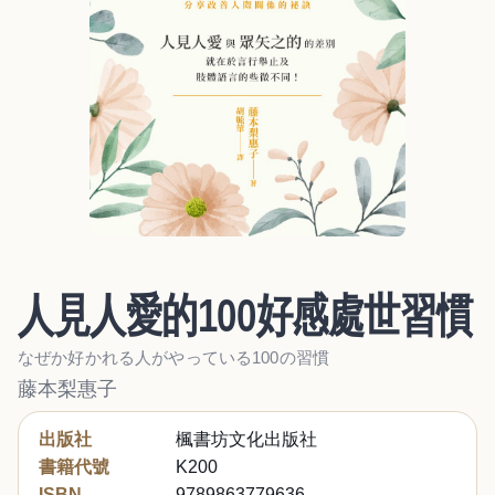
人見人愛的100好感處世習慣
なぜか好かれる人がやっている100の習慣
藤本梨惠子
出版社
楓書坊文化出版社
書籍代號
K200
ISBN
9789863779636