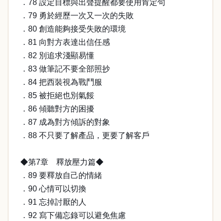
．78 設定目標與出聲提醒都要使用肯定句
．79 勇於經歷一次又一次的失敗
．80 創造能夠接受失敗的環境
．81 向對方表達出信任感
．82 別追求淺顯易懂
．83 做筆記不要全部照抄
．84 把西裝視為戰鬥服
．85 被拒絕也別氣餒
．86 傾聽對方的困擾
．87 成為對方傾訴的對象
．88 不只要了解產品，更要了解客戶
◆第7章 釋放壓力篇◆
．89 要釋放自己的情緒
．90 心情可以切換
．91 忘掉討厭的人
．92 寫下備忘錄可以避免焦慮