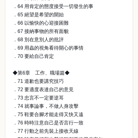
．64 用肯定的態度接受一切發生的事
．65 絕望是希望的開始
．66 以愉快的心迎接困難
．67 接納事物的所有面貌
．68 別在意別人的批評
．69 用蟲的視角看待開心的事情
．70 要給自己肯定
◆第6章 工作、職場篇◆
．71 道歉也要講究技巧
．72 要適度表達自己的意見
．73 忠言不一定要逆耳
．74 就事論事，不做人身攻擊
．75 鞋要合腳才能走得又快又遠
．76 時時注意自己是否言行一致
．77 行動之前先裝上接收天線