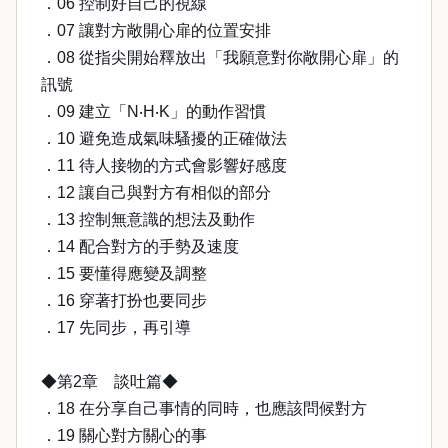
．06 控制好自己的視線
．07 讓對方敞開心扉的位置安排
．08 從指尖開始釋放出「我願意對你敞開心扉」的
訊號
．09 建立「N‧H‧K」的動作習慣
．10 避免造成氣味騷擾的正確做法
．11 待人接物的方式會影響好感度
．12 讓自己與對方有相似的部分
．13 控制無意識的想法及動作
．14 配合對方的手勢及速度
．15 要懂得應變及調整
．16 穿著打扮也要同步
．17 先同步，再引導
◆第2章 談吐篇◆
．18 在分享自己事情的同時，也應該問候對方
．19 關心對方關心的事