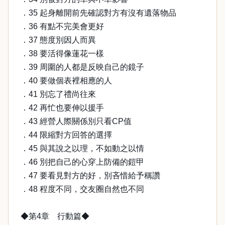
．35 起身離開前先確認對方有沒有遺落物品
．36 有點不完美會更好
．37 態度別因人而異
．38 要活得像蓮花一樣
．39 周圍的人都是反映自己的鏡子
．40 要做個表裡相應的人
．41 別忘了禮尚往來
．42 再忙也要伸以援手
．43 經營人際關係別只看CP值
．44 限縮對方回答的選擇
．45 與其說之以理，不如動之以情
．46 別把自己的心穿上防備的鎧甲
．47 要看見對方的好，別吝惜給予稱讚
．48 程度不同，交友圈自然也不同
◆第4章 行動篇◆