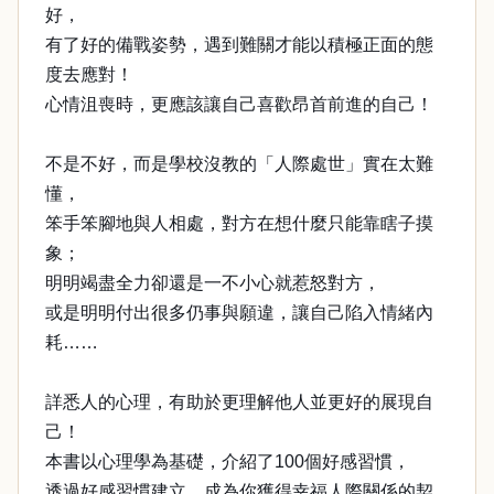
好，
有了好的備戰姿勢，遇到難關才能以積極正面的態
度去應對！
心情沮喪時，更應該讓自己喜歡昂首前進的自己！
不是不好，而是學校沒教的「人際處世」實在太難
懂，
笨手笨腳地與人相處，對方在想什麼只能靠瞎子摸
象；
明明竭盡全力卻還是一不小心就惹怒對方，
或是明明付出很多仍事與願違，讓自己陷入情緒內
耗……
詳悉人的心理，有助於更理解他人並更好的展現自
己！
本書以心理學為基礎，介紹了100個好感習慣，
透過好感習慣建立，成為你獲得幸福人際關係的契