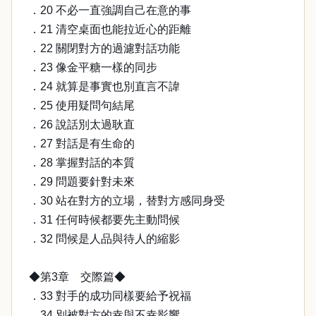
．20 不必一直強調自己在意的事
．21 清空桌面也能拉近心的距離
．22 關閉對方的過濾對話功能
．23 像金平糖一樣的同步
．24 就算是事實也別直言不諱
．25 使用疑問句結尾
．26 說話別太過耿直
．27 對話是有生命的
．28 掌握對話的本質
．29 問題要針對未來
．30 站在對方的立場，替對方感同身受
．31 任何時候都要先主動問候
．32 問候是人品與待人的縮影
◆第3章 交際篇◆
．33 對手的成功同樣要給予祝福
．34 別被對方的幸與不幸影響