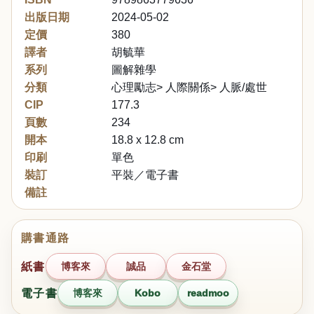
出版日期
2024-05-02
定價
380
譯者
胡毓華
系列
圖解雜學
分類
心理勵志> 人際關係> 人脈/處世
CIP
177.3
頁數
234
開本
18.8 x 12.8 cm
印刷
單色
裝訂
平裝／電子書
備註
購書通路
紙書
博客來
誠品
金石堂
電子書
博客來
Kobo
readmoo