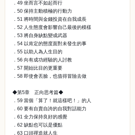
．49 坐而言不如起而行
．50 保持主動積極的行動力
．51 將時間與金錢投資在自我成長
．52 人生態度會影響自己最後的模樣
．53 將自身缺點變成武器
．54 以肯定的態度面對未發生的事
．55 以助人為人生目的
．56 向有成功經驗的人討教
．57 開始比目的更重要
．58 即使會丟臉，也值得冒險去做
◆第5章 正向思考篇◆
．59 當個「算了！就這樣吧！」的人
．60 要有自賣自誇的自我對話能力
．61 全力保持良好的感覺
．62 缺點也可以是優點
．63 口頭禪造就人生