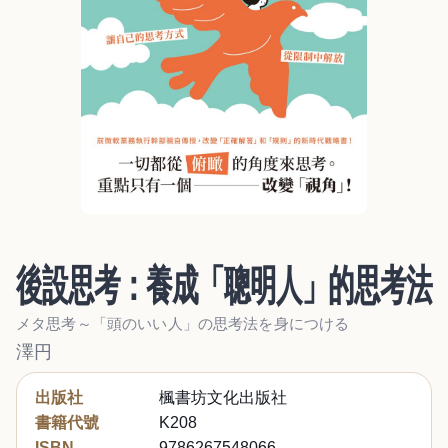
後設思考：養成「聰明人」的思考法
メタ思考～「頭のいい人」の思考法を身につける
澤円
出版社
楓書坊文化出版社
書籍代號
K208
ISBN
9786267548066