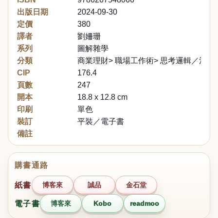
出版日期
2024-09-30
定價
380
譯者
劉姍珊
系列
圖解雜學
分類
商業理財> 職場工作術> 思考邏輯／決斷
CIP
176.4
頁數
247
開本
18.8 x 12.8 cm
印刷
單色
裝訂
平裝／電子書
備註
購書通路
紙書
博客來
誠品
金石堂
電子書
博客來
Kobo
readmoo