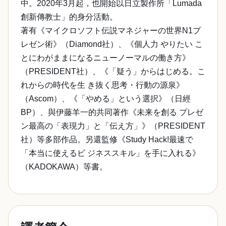
中。2020年3月起，也開始以日立製作所「Lumada
創新傳教士」的身分活動。
著有《マイクロソフト伝説マネジャーの世界N1プ
レゼン術》（Diamond社）、《個人力 やりたい こ
とにわがままになるニューノーマルの働き方》
（PRESIDENT社）、《「疑う」からはじめる。こ
れからの時代を生 き抜く思考・行動の源泉》
（Ascom）、《「やめる」という選択》（日經
BP）、與伊藤羊一的共同著作《未来を創る プレゼ
ン最高の「表現力」と「伝え方」》（PRESIDENT
社）等多部作品。另還監修《Study Hack!最速で
「本当に使えるビ ジネススキル」を手に入れる》
（KADOKAWA）等書。