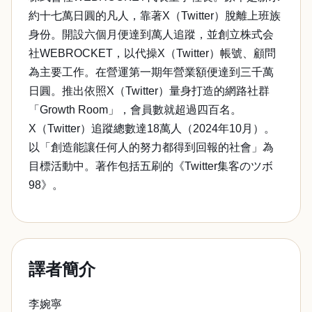
約十七萬日圓的凡人，靠著X（Twitter）脫離上班族
身份。開設六個月便達到萬人追蹤，並創立株式会
社WEBROCKET，以代操X（Twitter）帳號、顧問
為主要工作。在營運第一期年營業額便達到三千萬
日圓。推出依照X（Twitter）量身打造的網路社群
「Growth Room」，會員數就超過四百名。
X（Twitter）追蹤總數達18萬人（2024年10月）。
以「創造能讓任何人的努力都得到回報的社會」為
目標活動中。著作包括五刷的《Twitter集客のツボ
98》。
譯者簡介
李婉寧