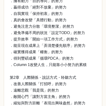
．擁有動力「目的導向」的努力
．贏得成功「絕對不放棄」的努力
．自我實現「保持初衷」的努力
．真的會改變「具體行動」的努力
．避免注意力分散「環境整潔」的努力
．避免準備不周的狀況「設定TODO」的努力
．提升效率「開始一項工作方式」的努力
．能呈現在成果上「弄清楚優先順序」的努力
．確實獲得成果「權衡」的努力
．得到豐碩成果「循環PDCA」的努力
．Column 1改變人生，只能靠小小努力的累積
第2章 人際關係・說話方式・聆聽方式
．改善人際關係「打招呼」的努力
．遠離悲觀「我是我」的努力
．敞開心門「讓對方當主角」的努力
．縮短與對方距離「表現出興味盎然」的努力