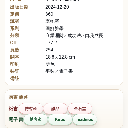
出版日期
2024-12-20
定價
360
譯者
李婉寧
系列
圖解雜學
分類
商業理財> 成功法> 自我成長
CIP
177.2
頁數
254
開本
18.8 x 12.8 cm
印刷
雙色
裝訂
平裝／電子書
備註
購書通路
紙書
博客來
誠品
金石堂
電子書
博客來
Kobo
readmoo