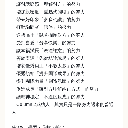
．讓對話延續「理解對方」的努力
．增加親密度「重點式閒聊」的努力
．帶來好印象「多多稱讚」的努力
．打動詢問者「陪伴」的努力
．送禮高手「試著揣摩對方」的努力
．受到喜愛「分享快樂」的努力
．讓幸福滋長「表達謝意」的努力
．善於表達「先從結論說起」的努力
．培養優秀員工「不教太多」的努力
．優秀領袖「提升團隊成果」的努力
．提升團隊力量「創造氛圍」的努力
．促進成長「讓對方理解糾正方式」的努力
．讓精神穩定「不過度反應」的努力
．Column 2成功人士其實只是一路努力過來的普通
人
第3章 學習・吸收・輸出