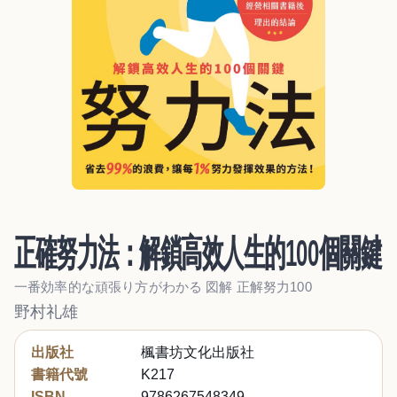
正確努力法：解鎖高效人生的100個關鍵
一番効率的な頑張り方がわかる 図解 正解努力100
野村礼雄
出版社
楓書坊文化出版社
書籍代號
K217
ISBN
9786267548349