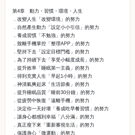
第4章 動力・習慣・環境・人生
．改變人生「改變環境」的努力
．自然產生動力「設定小小引信」的努力
．養成習慣「不勉強」的努力
．脫離手機掌控「整理APP」的努力
．堅持下去「設定目標門檻」的努力
．為了持續下去「享受小幅度成長」的努力
．提升效率「睡眠第一主義」的努力
．得到充實人生「早起1小時」的努力
．神清氣爽起床「生活節奏」的努力
．提升睡眠品質「睡前30分鐘」的努力
．從疲勞中恢復「遠離手機」的努力
．決定你一天好壞「養成吃早餐習慣」的努力
．讓身心都感到幸福「八分滿」的努力
．真正瘦下來「重新審視生活」的努力
．保護身心「微運動」的努力