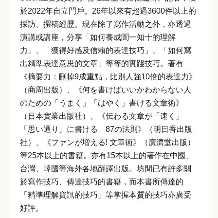
於2022年自立門戶。26年以來有超過3600件以上的
採訪、撰稿經歷。現在除了寫作活動之外，亦透過
演講或講座，分享「如何養成聞一知十的理解
力」、「獲得好感及信賴的表達技巧」、「如何寫
出精準表達意思的文章」等等的實踐技巧。著有
《摘要力：刪掉9成重點，比別人強10倍的表達力》
（商周出版）、《何を書けばいいかわからない人
のための「うまく」「はやく」書ける文章術》
（日本實業出版社）、《伝わる文章が「速く」
「思い通り」に書ける 87の法則》（明日香出版
社）、《ファンが増える! 文章術》（廣濟堂出版）
等25本以上的書籍。亦有15本以上的著作在中國、
台灣、韓國等海外各地翻譯出版。坊間已有許多關
於寫作技巧、傳達技巧的書籍，而本書所傳達的
「精準理解資訊的技巧」等掌握本質的技巧亦廣受
好評。