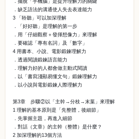
．擺脫「手機腦」是提升理解力的關鍵
．缺乏語法的溝通使人失去表達能力
3 「聆聽」可以加深理解
．「好好聽」是理解的第一步
．用「仔細觀察＋發揮想像力」來理解
．要確認「專有名詞」及「數字」
4 用書本、小說、電影鍛鍊理解力
．透過閱讀鍛鍊語言能力
．理解力好的人都會做主動式閱讀
．以「書寫淺顯易懂文句」鍛鍊理解力
．以小說與電影鍛鍊人際理解力
第3章 步驟②以「主幹→分枝→末葉」來理解
1 理解的基本原則是「先整體，後細節」
．先掌握主題，再進入細節
．對話（文章）的主幹（整體）是什麼？
2 加深理解的13個方法