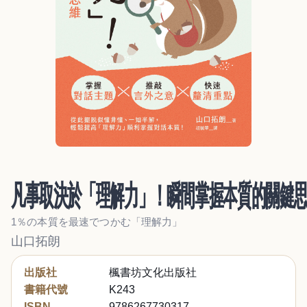
凡事取決於「理解力」！瞬間掌握本質的關鍵
1％の本質を最速でつかむ「理解力」
山口拓朗
出版社
楓書坊文化出版社
書籍代號
K243
ISBN
9786267730317