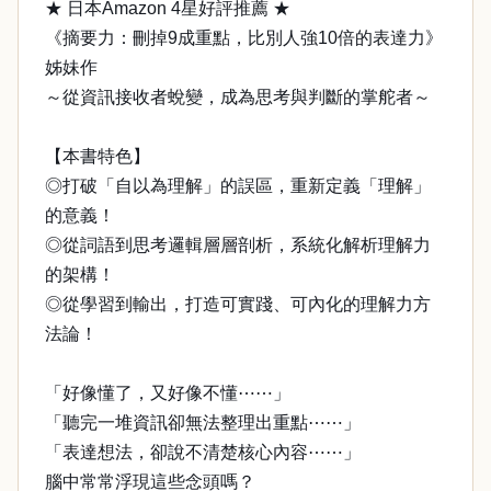
★ 日本Amazon 4星好評推薦 ★
《摘要力：刪掉9成重點，比別人強10倍的表達力》
姊妹作
～從資訊接收者蛻變，成為思考與判斷的掌舵者～
【本書特色】
◎打破「自以為理解」的誤區，重新定義「理解」
的意義！
◎從詞語到思考邏輯層層剖析，系統化解析理解力
的架構！
◎從學習到輸出，打造可實踐、可內化的理解力方
法論！
「好像懂了，又好像不懂⋯⋯」
「聽完一堆資訊卻無法整理出重點⋯⋯」
「表達想法，卻說不清楚核心內容⋯⋯」
腦中常常浮現這些念頭嗎？