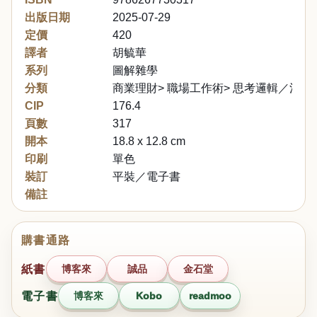
出版日期
2025-07-29
定價
420
譯者
胡毓華
系列
圖解雜學
分類
商業理財> 職場工作術> 思考邏輯／決斷
CIP
176.4
頁數
317
開本
18.8 x 12.8 cm
印刷
單色
裝訂
平裝／電子書
備註
購書通路
紙書
博客來
誠品
金石堂
電子書
博客來
Kobo
readmoo