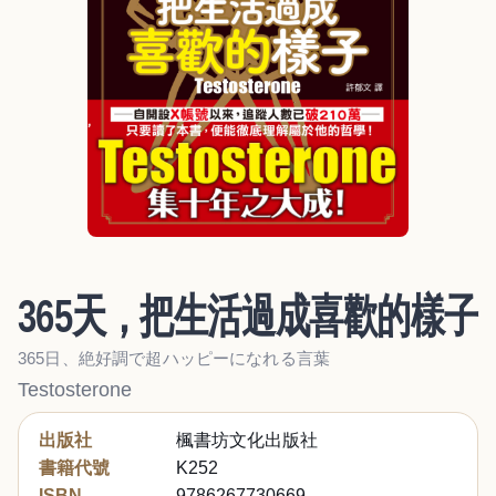
365天，把生活過成喜歡的樣子
365日、絶好調で超ハッピーになれる言葉
Testosterone
出版社
楓書坊文化出版社
書籍代號
K252
ISBN
9786267730669