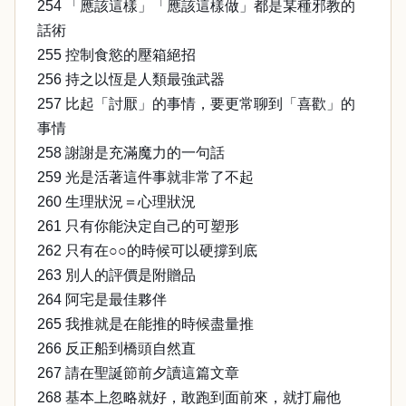
254 「應該這樣」「應該這樣做」都是某種邪教的
話術
255 控制食慾的壓箱絕招
256 持之以恆是人類最強武器
257 比起「討厭」的事情，要更常聊到「喜歡」的
事情
258 謝謝是充滿魔力的一句話
259 光是活著這件事就非常了不起
260 生理狀況＝心理狀況
261 只有你能決定自己的可塑形
262 只有在○○的時候可以硬撐到底
263 別人的評價是附贈品
264 阿宅是最佳夥伴
265 我推就是在能推的時候盡量推
266 反正船到橋頭自然直
267 請在聖誕節前夕讀這篇文章
268 基本上忽略就好，敢跑到面前來，就打扁他