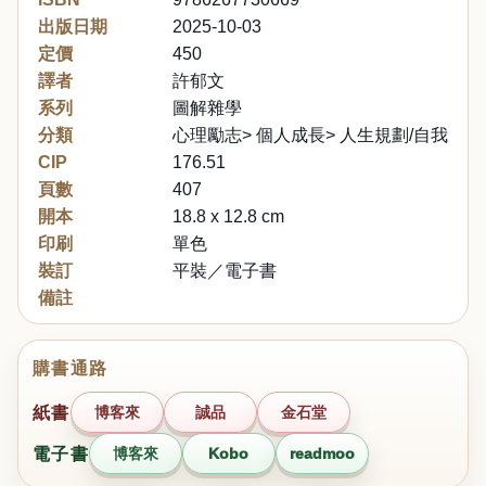
出版日期
2025-10-03
定價
450
譯者
許郁文
系列
圖解雜學
分類
心理勵志> 個人成長> 人生規劃/自我改變
CIP
176.51
頁數
407
開本
18.8 x 12.8 cm
印刷
單色
裝訂
平裝／電子書
備註
購書通路
紙書
博客來
誠品
金石堂
電子書
博客來
Kobo
readmoo