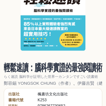
輕鬆速讀：腦科學實證的最強閱讀術
らく速読 脳科学が証明した世界一カンタンですごい読書術
鄭容錫 YONGSOK CHUNG（作者）
、
伊藤吉賢（總
出版社
楓書坊文化出版社
書籍代號
K253
ISBN
9786267730652