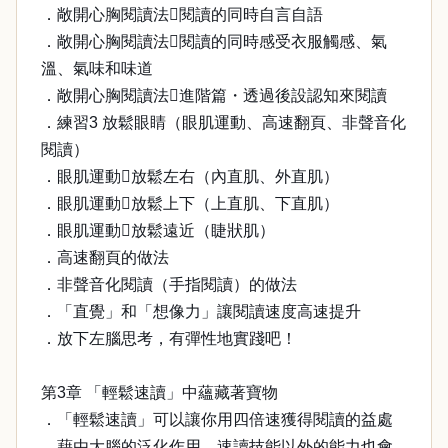
．敞開心胸閱讀法閱讀的同時自言自語
．敞開心胸閱讀法閱讀的同時感受衣服觸感、氣
溫、氣味和味道
．敞開心胸閱讀法進階篇・透過後設認知來閱讀
．練習3 放鬆眼睛（眼肌運動、高速翻頁、非聲音化
閱讀）
．眼肌運動放鬆左右（內直肌、外直肌）
．眼肌運動放鬆上下（上直肌、下直肌）
．眼肌運動放鬆遠近（睫狀肌）
．高速翻頁的做法
．非聲音化閱讀（手指閱讀）的做法
．「直覺」和「想像力」讓閱讀速度高速提升
．放下左腦思考，有彈性地實踐吧！
第3章 「輕鬆速讀」中蘊藏著寶物
．「輕鬆速讀」可以讓你用四倍速獲得閱讀的益處
．藉由大腦的泛化作用，速讀技能以外的能力也會