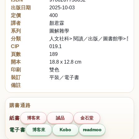
出版日期
2025-10-03
定價
400
譯者
顏君霖
系列
圖解雜學
分類
人文社科> 閱讀／出版／圖書館學> 閱讀
CIP
019.1
頁數
189
開本
18.8 x 12.8 cm
印刷
雙色
裝訂
平裝／電子書
備註
購書通路
紙書
博客來
誠品
金石堂
電子書
博客來
Kobo
readmoo