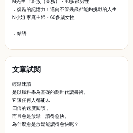
M先生 上班族（業務）・40多歲男性
．復甦的記憶力！邁向不管幾歲都能夠挑戰的人生
N小姐 家庭主婦・60多歲女性
．結語
文章試閱
輕鬆速讀
是以腦科學為基礎的劃世代讀書術。
它讓任何人都能以
四倍的速度閱讀，
而且愈是放鬆，讀得愈快。
為什麼愈是放鬆能讀得愈快呢？