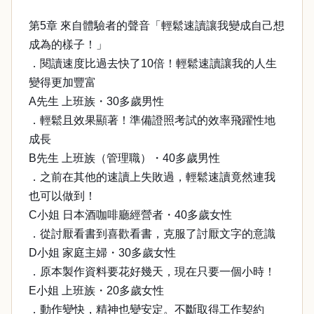
第5章 來自體驗者的聲音「輕鬆速讀讓我變成自己想
成為的樣子！」
．閱讀速度比過去快了10倍！輕鬆速讀讓我的人生
變得更加豐富
A先生 上班族・30多歲男性
．輕鬆且效果顯著！準備證照考試的效率飛躍性地
成長
B先生 上班族（管理職）・40多歲男性
．之前在其他的速讀上失敗過，輕鬆速讀竟然連我
也可以做到！
C小姐 日本酒咖啡廳經營者・40多歲女性
．從討厭看書到喜歡看書，克服了討厭文字的意識
D小姐 家庭主婦・30多歲女性
．原本製作資料要花好幾天，現在只要一個小時！
E小姐 上班族・20多歲女性
．動作變快，精神也變安定。不斷取得工作契約