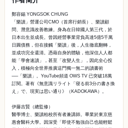
鄭容錫 YONGSOK CHUNG
「樂讀」營運公司CMO（首席行銷長）、樂讀顧
問、潛意識改善教練。身為在日韓國人第三代，於
日本出生並成長。曾因經營事業背負高達5億5千萬
日圓債務，但在接觸「樂讀」後，人生徹底翻轉，
並成功完全還清。憑藉自身的體驗，他深信人人都
能「學會速讀」，甚至「改變人生」，因此全心投
入，積極向全世界推廣這門獨一無二的讀書術
──「樂讀」。YouTube頻道 OWS TV 已突破18萬
訂閱。著有《無意識リライト「寝る前3分の書き換
え」で、現実は思い通り》（KADOKAWA）。
伊藤吉賢（總監修）
醫學博士、樂讀柏校所有者兼講師。畢業於東京慈
惠會醫科大學。因深受「即使不勉強自己也能輕鬆