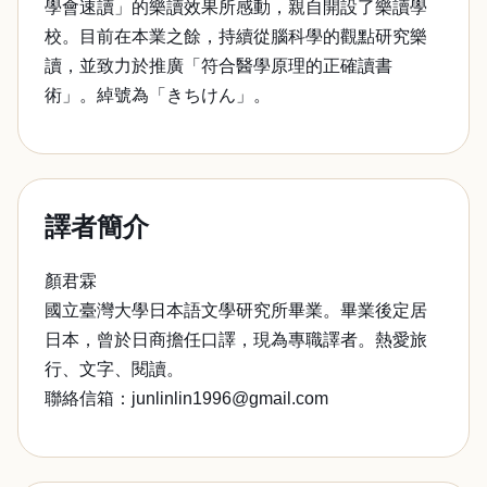
學會速讀」的樂讀效果所感動，親自開設了樂讀學
校。目前在本業之餘，持續從腦科學的觀點研究樂
讀，並致力於推廣「符合醫學原理的正確讀書
術」。綽號為「きちけん」。
譯者簡介
顏君霖
國立臺灣大學日本語文學研究所畢業。畢業後定居
日本，曾於日商擔任口譯，現為專職譯者。熱愛旅
行、文字、閱讀。
聯絡信箱：junlinlin1996@gmail.com