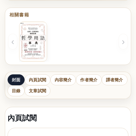
相關書籍
‹
›
封面
內頁試閱
內容簡介
作者簡介
譯者簡介
目錄
文章試閱
內頁試閱