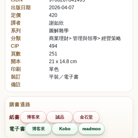
出版日期
2026-04-07
定價
420
譯者
謝如欣
系列
圖解雜學
分類
商業理財> 管理與領導> 經營策略
CIP
494
頁數
251
開本
21 x 14.8 cm
印刷
單色
裝訂
平裝／電子書
備註
購書通路
紙書
博客來
誠品
金石堂
電子書
博客來
Kobo
readmoo