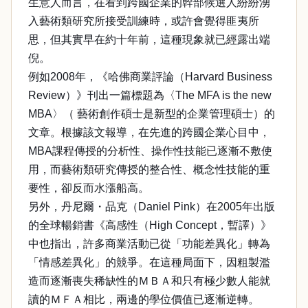
生意人而言，在看到跨國企業的幹部候選人紛紛湧
入藝術類研究所接受訓練時，或許會覺得匪夷所
思，但其實早在約十年前，這種現象就已經露出端
倪。
例如2008年，《哈佛商業評論（Harvard Business
Review）》刊出一篇標題為〈The MFA is the new
MBA〉（ 藝術創作碩士是新型的企業管理碩士）的
文章。根據該文報導，在先進的跨國企業心目中，
MBA課程傳授的分析性、操作性技能已逐漸不敷使
用，而藝術類研究傳授的整合性、概念性技能的重
要性，卻反而水漲船高。
另外，丹尼爾・品克（Daniel Pink）在2005年出版
的全球暢銷書《高感性（High Concept，暫譯）》
中也指出，許多商業活動已從「功能差異化」轉為
「情感差異化」的競爭。在這種局面下，因粗製濫
造而逐漸喪失稀缺性的ＭＢＡ和只有極少數人能就
讀的ＭＦＡ相比，兩邊的學位價值已逐漸逆轉。