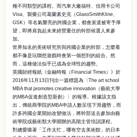
種不同類型的課程。而汽車大廠福特、信用卡公司
Visa、製藥公司葛蘭素史克（GlaxoSmithKline、
GSK）等名氣響亮的跨國企業，都會派遣被寄予厚
望，即將肩負起未來經營重任的幹部候選人來參
加。
世界知名的美術研究所與跨國企業的幹部，怎麼看
都不像是玩聯想遊戲時會第一個想到的組合。然
而，這種做法似乎已成為全球性的趨勢。
英國財經報紙《金融時報（Financial Times）》於
2016年11月13日刊出一篇標題為〈The art school
MBA that promotes creative innovation（藝術大學
的MBA促進創造型新創）〉的報導。根據該文指
出，傳統商學院的MBA申請人數呈現下滑趨勢，而
許多跨國企業開始改變做法，將幹部送去參加由藝
術學院或藝術類大學開辦的高階主管培訓課程。
對總愛嚷著「工作太忙，哪有空去美術館」的日本