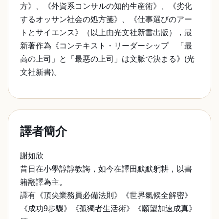
方》、《外資系コンサルの知的生産術》、《劣化
するオッサン社会の処方箋》、《仕事選びのアー
トとサイエンス》（以上由光文社新書出版），最
新著作為《コンテキスト・リーダーシップ 「最
高の上司」と「最悪の上司」は文脈で決まる》(光
文社新書)。
譯者簡介
謝如欣
昔日在小學諄諄教誨，如今在譯田默默躬耕，以書
籍翻譯為主。
譯有《頂尖業務員必備法則》《世界氣候全解密》
《成功9步驟》《孤獨者生活術》《願望加速成真》