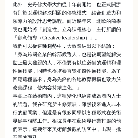
此外，史丹佛大學大約從十年前開始，也正式開辦
有別於以邏輯解決問題的傳統模式，結合創造力和
領導力的設計思考課程。而近幾年來，北歐的商學
院也開始將「創造性」立為課程核心，主打所謂的
「創意領導（Creative leadership）」。
我們可以從這種趨勢中，大致歸納出以下結論：
「身為跨國企業的幹部候選人，也是被期望能解決
世上最大難題的人，不僅要有以往必備的邏輯和理
性類技能，同時也得培養直覺和感性類技能。為了
回應這種需求，身為先鋒的各地教育機構也致力於
改善課程，使內容持續進化。」
事實上在藝術圈內，這種變化也經常成為圈內人士
的話題。我在研究所主修策展，雖然後來進入非本
行的顧問業，但還是有很多同學以各種形式在美術
界從事相關工作。根據長年在藝術界行業打滾的他
們表示，這幾年來美術館參觀的訪客中，出現一批
不同的面孔。