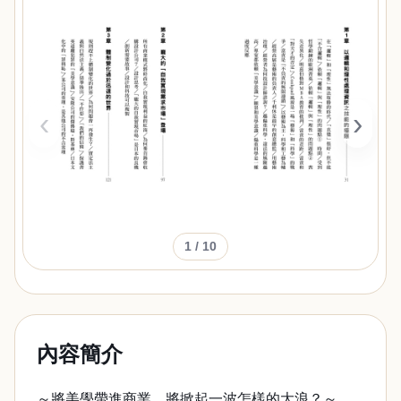
‹
›
1
/ 10
內容簡介
～將美學帶進商業，將掀起一波怎樣的大浪？～