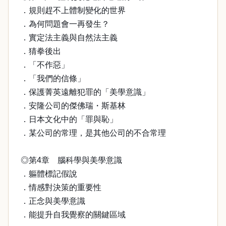
．規則趕不上體制變化的世界
．為何問題會一再發生？
．實定法主義與自然法主義
．猜拳後出
．「不作惡」
．「我們的信條」
．保護菁英遠離犯罪的「美學意識」
．安隆公司的傑佛瑞・斯基林
．日本文化中的「罪與恥」
．某公司的常理，是其他公司的不合常理
◎第4章 腦科學與美學意識
．軀體標記假說
．情感對決策的重要性
．正念與美學意識
．能提升自我覺察的關鍵區域