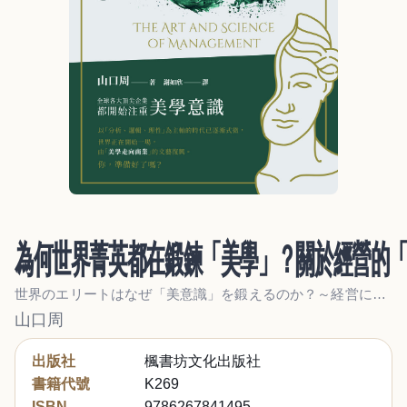
為何世界菁英都在鍛鍊「美學」？關於經營的
世界のエリートはなぜ「美意識」を鍛えるのか？～経営における「アート」と「サイエンス」～
山口周
出版社
楓書坊文化出版社
書籍代號
K269
ISBN
9786267841495