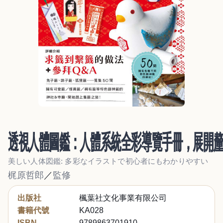
透視人體圖鑑：人體系統全彩導覽手冊，展開釐
美しい人体図鑑: 多彩なイラストで初心者にもわかりやすい
梶原哲郎
／
監修
出版社
楓葉社文化事業有限公司
書籍代號
KA028
ISBN
9789863701910