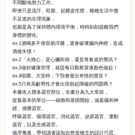
不間斷地努力工作。
即便只是流汗、眨眼、起雞皮疙瘩，種種生活中微
不足道的生理現象，
也都是為了保持體內環境平衡，時時刻刻提醒我們
身體的變化。
ex.1酒喝多不僅容易浮腫，還會破壞腦內神經，造成
酒後失憶！
ex.2「火燒心」是心臟疾病，還是胃食道的警訊？
ex.3做好健康管理，就從每日觀察尿液顏色做起！
ex.4咀嚼、大笑時，下顎會發出奇怪的聲音？
ex.5只有高齡男性才會出現勃起障礙的問題嗎？
本書依人體各器官部位，全書分為九大章節，
從最基本的單位——細胞和基因開始，涵蓋腦和神
經、感覺器官、
呼吸器官、循環器官、消化器官、泌尿器官、運動
器官，以及生殖器官。
循序漸進，帶領讀者認知自然造物主的設計巧思。