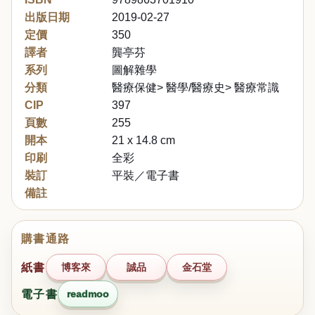
出版日期
2019-02-27
定價
350
譯者
龔亭芬
系列
圖解雜學
分類
醫療保健> 醫學/醫療史> 醫療常識
CIP
397
頁數
255
開本
21 x 14.8 cm
印刷
全彩
裝訂
平裝／電子書
備註
購書通路
紙書
博客來
誠品
金石堂
電子書
readmoo