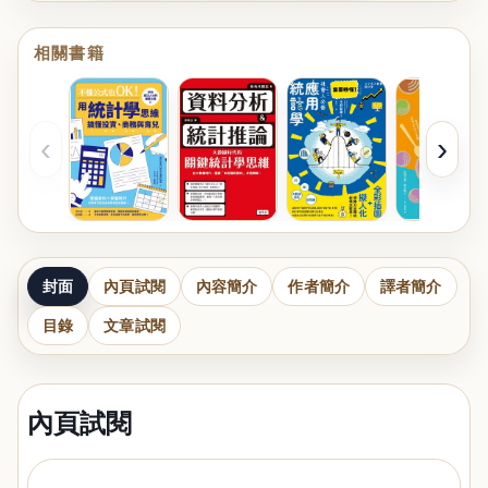
相關書籍
‹
›
封面
內頁試閱
內容簡介
作者簡介
譯者簡介
目錄
文章試閱
內頁試閱