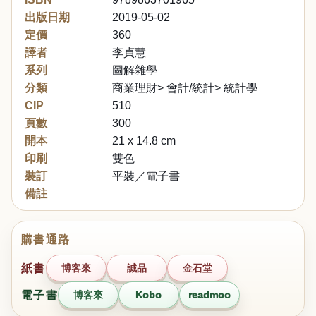
出版日期
2019-05-02
定價
360
譯者
李貞慧
系列
圖解雜學
分類
商業理財> 會計/統計> 統計學
CIP
510
頁數
300
開本
21 x 14.8 cm
印刷
雙色
裝訂
平裝／電子書
備註
購書通路
紙書
博客來
誠品
金石堂
電子書
博客來
Kobo
readmoo