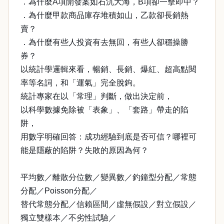
．為什麼A項開發案如石沉大海，B項卻一擊即中？
．為什麼甲款商品庫存堆積如山，乙款卻長銷熱
賣？
．為什麼有些人投資有去無回，有些人卻穩操勝
券？
以統計學邏輯來看，暢銷、長銷、爆紅、超高點閱
率等名詞，和「運氣」完全脫鉤。
統計專家在以「常理」判斷，做出決定前，
以科學數據免除被「表象」、「套路」帶走的陷
阱，
用數字明確回答：成功經驗到底是否可信？哪裡可
能是隱蔽的陷阱？失敗的原因為何？
平均數／離散分位數／變異數／釣鐘型分配／常態
分配／Poisson分配／
替代常態分配／信賴區間／虛無假設／對立假設／
獨立雙樣本／不劣性試驗／