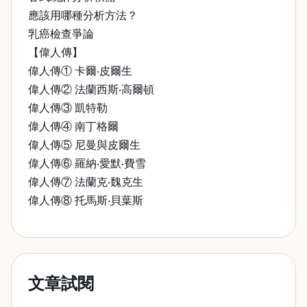
應該用哪種分析方法？
乳癌檢查爭論
【偉人傳】
偉人傳① 卡爾‧皮爾生
偉人傳② 法蘭西斯‧高爾頓
偉人傳③ 凱特勒
偉人傳④ 南丁格爾
偉人傳⑤ 尼曼與皮爾生
偉人傳⑥ 羅納‧愛默‧費雪
偉人傳⑦ 法蘭克‧魏克生
偉人傳⑧ 托馬斯‧貝葉斯
文章試閱