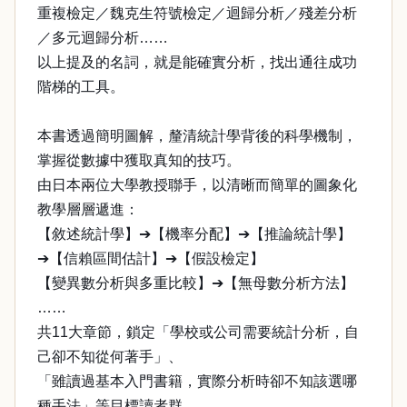
重複檢定／魏克生符號檢定／迴歸分析／殘差分析
／多元迴歸分析……
以上提及的名詞，就是能確實分析，找出通往成功
階梯的工具。
本書透過簡明圖解，釐清統計學背後的科學機制，
掌握從數據中獲取真知的技巧。
由日本兩位大學教授聯手，以清晰而簡單的圖象化
教學層層遞進：
【敘述統計學】➔【機率分配】➔【推論統計學】
➔【信賴區間估計】➔【假設檢定】
【變異數分析與多重比較】➔【無母數分析方法】
……
共11大章節，鎖定「學校或公司需要統計分析，自
己卻不知從何著手」、
「雖讀過基本入門書籍，實際分析時卻不知該選哪
種手法」等目標讀者群，