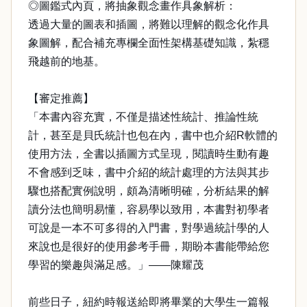
◎圖鑑式內頁，將抽象觀念畫作具象解析：
透過大量的圖表和插圖，將難以理解的觀念化作具
象圖解，配合補充專欄全面性架構基礎知識，紮穩
飛越前的地基。
【審定推薦】
「本書內容充實，不僅是描述性統計、推論性統
計，甚至是貝氏統計也包在內，書中也介紹R軟體的
使用方法，全書以插圖方式呈現，閱讀時生動有趣
不會感到乏味，書中介紹的統計處理的方法與其步
驟也搭配實例說明，頗為清晰明確，分析結果的解
讀分法也簡明易懂，容易學以致用，本書對初學者
可說是一本不可多得的入門書，對學過統計學的人
來說也是很好的使用參考手冊，期盼本書能帶給您
學習的樂趣與滿足感。」——陳耀茂
前些日子，紐約時報送給即將畢業的大學生一篇報