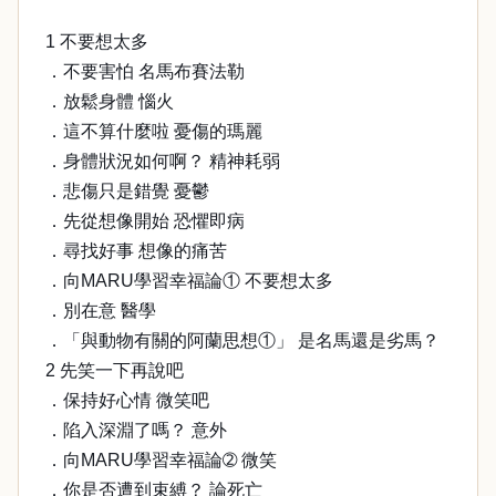
1 不要想太多
．不要害怕 名馬布賽法勒
．放鬆身體 惱火
．這不算什麼啦 憂傷的瑪麗
．身體狀況如何啊？ 精神耗弱
．悲傷只是錯覺 憂鬱
．先從想像開始 恐懼即病
．尋找好事 想像的痛苦
．向MARU學習幸福論① 不要想太多
．別在意 醫學
．「與動物有關的阿蘭思想①」 是名馬還是劣馬？
2 先笑一下再說吧
．保持好心情 微笑吧
．陷入深淵了嗎？ 意外
．向MARU學習幸福論➁ 微笑
．你是否遭到束縛？ 論死亡