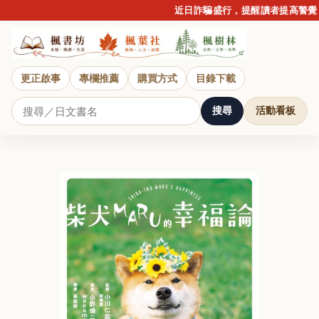
近日詐騙盛行，提醒讀者提高警覺，
更正啟事
專欄推薦
購買方式
目錄下載
搜尋
活動看板