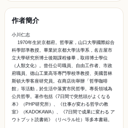
作者簡介
小川仁志
1970年生於京都府。哲學家，山口大學國際綜合
科學部準教授。畢業於京都大學法學系，名古屋市
立大學研究所博士後期課程修畢，取得博士學位
（人類文化）。曾任公司職員、自由工作者、市政
府職員、德山工業高等專門學校準教授、美國普林
斯頓大學客座研究員。在商店街舉辦「哲學咖啡
館」等活動，於生活中落實市民哲學。專長領域為
公共哲學。著作包括《7日間で突然頭がよくなる
本》（PHP研究所）、《仕事が変わる哲学の教
室》（KADOKAWA）、《7日間で成果に変わる ア
ウトプット読書術》（リべラル社）等多本書籍。