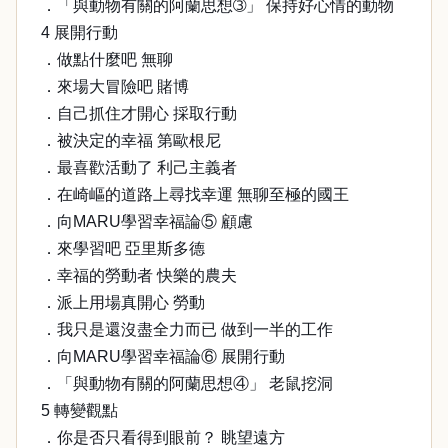
．「與動物有關的阿蘭思想➂」 保持好心情的動物
4 展開行動
．做點什麼吧 無聊
．來場大冒險吧 賭博
．自己抓住才開心 採取行動
．被決定的幸福 第歐根尼
．最喜歡活動了 利己主義者
．在崎嶇的道路上尋找幸運 無聊至極的國王
．向MARU學習幸福論⑤ 顧慮
．來學習吧 亞里斯多德
．幸福的勞動者 快樂的農夫
．派上用場真開心 勞動
．我只是還沒盡全力而已 做到一半的工作
．向MARU學習幸福論⑥ 展開行動
．「與動物有關的阿蘭思想④」 老鼠挖洞
5 轉變觀點
．你是否只看得到眼前？ 眺望遠方