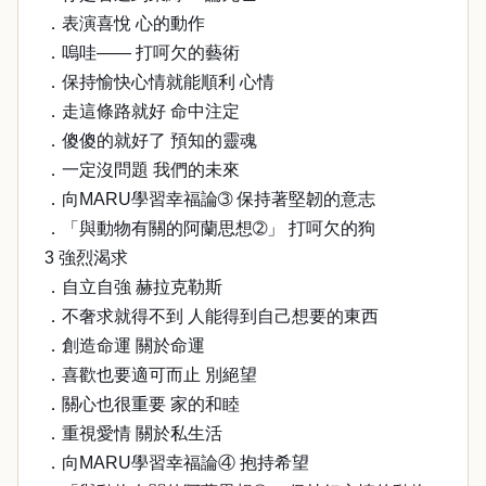
．表演喜悅 心的動作
．嗚哇―― 打呵欠的藝術
．保持愉快心情就能順利 心情
．走這條路就好 命中注定
．傻傻的就好了 預知的靈魂
．一定沒問題 我們的未來
．向MARU學習幸福論➂ 保持著堅韌的意志
．「與動物有關的阿蘭思想➁」 打呵欠的狗
3 強烈渴求
．自立自強 赫拉克勒斯
．不奢求就得不到 人能得到自己想要的東西
．創造命運 關於命運
．喜歡也要適可而止 別絕望
．關心也很重要 家的和睦
．重視愛情 關於私生活
．向MARU學習幸福論④ 抱持希望