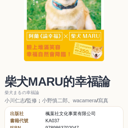
柴犬MARU的幸福論
柴犬まるの幸福論
小川仁志
/
監修
；
小野慎二郎
、
wacamera
/
寫真
出版社
楓葉社文化事業有限公司
書籍代號
KA037
ISBN
9789863702047