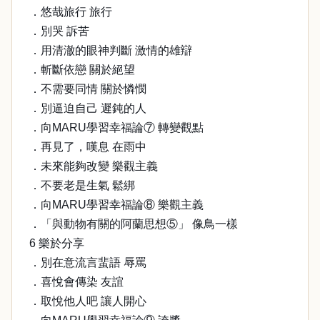
．悠哉旅行 旅行
．別哭 訴苦
．用清澈的眼神判斷 激情的雄辯
．斬斷依戀 關於絕望
．不需要同情 關於憐憫
．別逼迫自己 遲鈍的人
．向MARU學習幸福論⑦ 轉變觀點
．再見了，嘆息 在雨中
．未來能夠改變 樂觀主義
．不要老是生氣 鬆綁
．向MARU學習幸福論⑧ 樂觀主義
．「與動物有關的阿蘭思想⑤」 像鳥一樣
6 樂於分享
．別在意流言蜚語 辱罵
．喜悅會傳染 友誼
．取悅他人吧 讓人開心