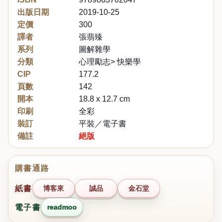
出版日期
2019-10-25
定價
300
譯者
張翡臻
系列
圖解雜學
分類
心理勵志> 快樂學
CIP
177.2
頁數
142
開本
18.8 x 12.7 cm
印刷
全彩
裝訂
平裝／電子書
備註
絕版
購書通路
紙書
博客來
誠品
金石堂
電子書
readmoo