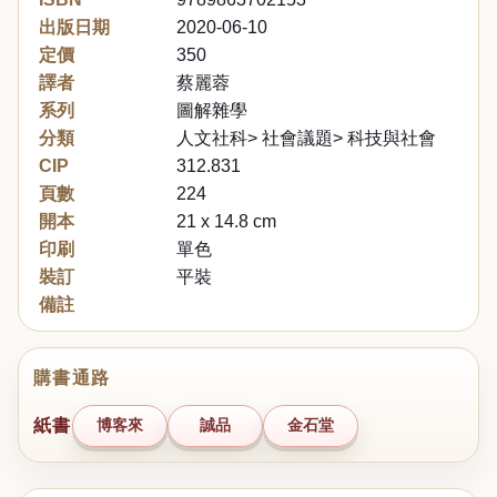
出版日期
2020-06-10
定價
350
譯者
蔡麗蓉
系列
圖解雜學
分類
人文社科> 社會議題> 科技與社會
CIP
312.831
頁數
224
開本
21 x 14.8 cm
印刷
單色
裝訂
平裝
備註
購書通路
紙書
博客來
誠品
金石堂