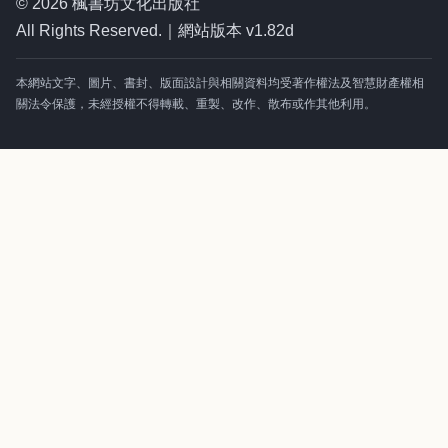
© 2026 楓書坊文化出版社
All Rights Reserved.｜網站版本 v1.82d
本網站文字、圖片、書封、版面設計與相關資料均受著作權法及智慧財產權相
關法令保護，未經授權不得轉載、重製、改作、散布或作其他利用。