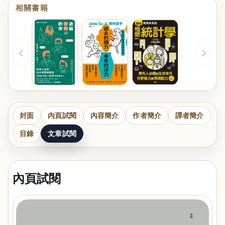
相關書籍
‹
›
封面
內頁試閱
內容簡介
作者簡介
譯者簡介
目錄
文章試閱
內頁試閱