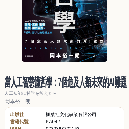
當人工智慧懂哲學：7個危及人類未來的AI難題
人工知能に哲学を教えたら
岡本裕一朗
出版社
楓葉社文化事業有限公司
書籍代號
KA042
ISBN
9789863702153