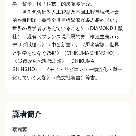
事「哲學」與「科技」的跨領域研究。
著作包含針對人工智慧及基因工程等現代社會
的各種問題，彙整全世界哲學家眾多思想的《いま
世界の哲学者が考えていること》（DIAMOND出版
社），還有《フランス現代思想史―構造主義から
デリダ以後へ》（中公新書）、《思考実験―世界
と哲学をつなぐ75問》（CHIKUMA SHINSHO）、
《12歳からの現代思想》（CHIKUMA
SHINSHO）、《モノ・サピエンスー物質化・単一
化していく人類》（光文社新書）等書。
譯者簡介
蔡麗蓉