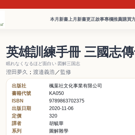
本月新書
上月新書
更正啟事
專欄推薦
購買
英雄訓練手冊 三國志傳
眠れなくなるほど面白い 図解三国志
澄田夢久
；
渡邉義浩
／
監修
出版社
楓葉社文化事業有限公司
書籍代號
KA050
ISBN
9789863702375
出版日期
2020-11-06
定價
320
譯者
胡毓華
系列
圖解雜學