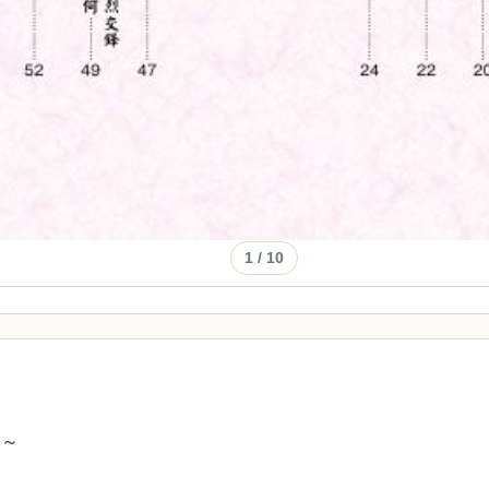
1
/ 10
！～