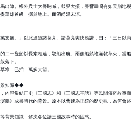
上馬出陣。帳外兵士大聲吶喊，鼓聲大振，聲響轟鳴有如天崩地
手提華雄首級，擲於地上。而酒尚溫未涼。
十萬支箭。」以此逼迫諸葛亮。諸葛亮爽快應諾，曰：「三日以
來的二十隻船以長索相連，駛船出航。兩側船舷堆滿乾草束，當
滴般落下。
乾草堆上已插十萬多支箭。
背景知識◆◆
說，內容集結正史《三國志》和《三國志平話》等民間傳奇故事
國演義》成書時代的背景。原本以曹魏為正統的歷史觀，為何會
度等背景知識，解決各位讀三國故事時的困惑。