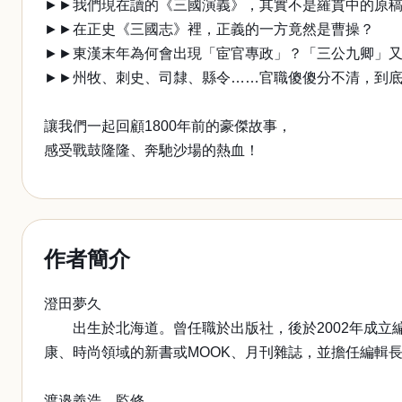
►►我們現在讀的《三國演義》，其實不是羅貫中的原
►►在正史《三國志》裡，正義的一方竟然是曹操？
►►東漢末年為何會出現「宦官專政」？「三公九卿」
►►州牧、刺史、司隸、縣令……官職傻傻分不清，到
讓我們一起回顧1800年前的豪傑故事，
感受戰鼓隆隆、奔馳沙場的熱血！
作者簡介
澄田夢久
出生於北海道。曾任職於出版社，後於2002年成立
康、時尚領域的新書或MOOK、月刊雜誌，並擔任編輯
渡邉義浩 監修