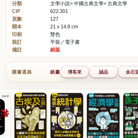
分類
文學小說> 中國古典文學> 古典文學
CIP
622.301
頁數
127
開本
21 x 14.8 cm
印刷
雙色
裝訂
平裝／電子書
備註
絕版
購書通路
紙書
博客來
誠品
金石