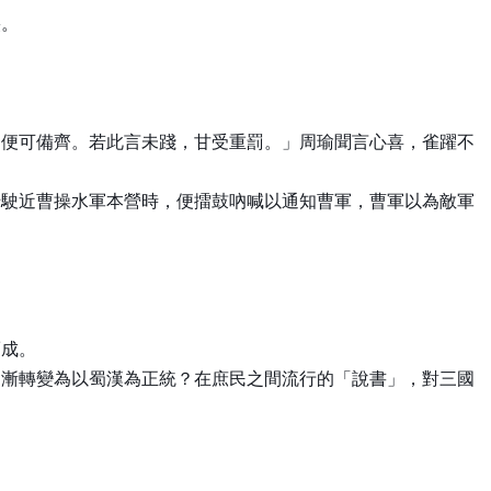
裂。
內便可備齊。若此言未踐，甘受重罰。」周瑜聞言心喜，雀躍不
船駛近曹操水軍本營時，便擂鼓吶喊以通知曹軍，曹軍以為敵軍
而成。
逐漸轉變為以蜀漢為正統？在庶民之間流行的「說書」，對三國