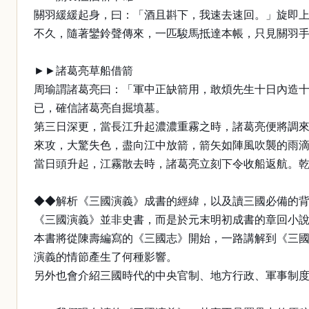
關羽緩緩起身，曰：「酒且斟下，我速去速回。」旋即
不久，隨著鑾鈴聲傳來，一匹駿馬抵達本帳，只見關羽
►►諸葛亮草船借箭
周瑜謂諸葛亮曰：「軍中正缺箭用，敢煩先生十日內造
已，確信諸葛亮自掘墳墓。
第三日深更，當長江升起濃濃重霧之時，諸葛亮便將調
來攻，大驚失色，盡向江中放箭，箭矢如陣風吹襲的雨
當日頭升起，江霧散去時，諸葛亮立刻下令收船返航。
◆◆解析《三國演義》成書的經緯，以及讀三國必備的
《三國演義》並非史書，而是於元末明初成書的章回小
本書將從陳壽編寫的《三國志》開始，一路講解到《三
演義的情節產生了何種影響。
另外也會介紹三國時代的中央官制、地方行政、軍事制