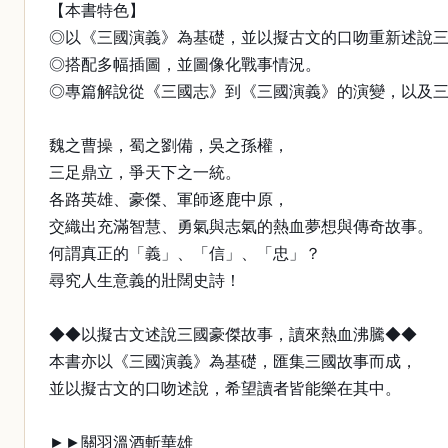
【本書特色】
◎以《三國演義》為基礎，並以擬古文的口吻重新述說
◎搭配多幅插圖，並圖像化戰事情況。
◎專篇解說從《三國志》到《三國演義》的演變，以及
魏之曹操，蜀之劉備，吳之孫權，
三足鼎立，爭天下之一統。
各路英雄、豪傑、軍師逐鹿中原，
交織出充滿智慧、勇氣與志氣的熱血夢想與傳奇故事。
何謂真正的「義」、「信」、「忠」？
尋究人生意義的壯闊史詩！
◆◆以擬古文述說三國豪傑故事，讀來熱血沸騰◆◆
本書亦以《三國演義》為基礎，匯集三國故事而成，
並以擬古文的口吻述說，希望讀者皆能樂在其中。
►►關羽溫酒斬華雄