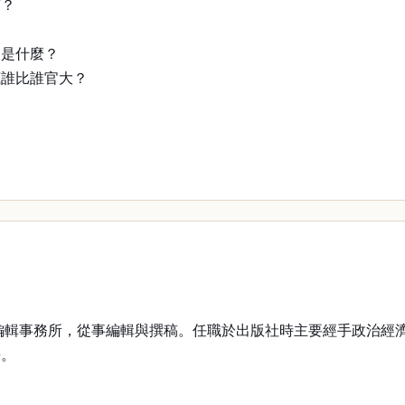
稿？
又是什麼？
底誰比誰官大？
編輯事務所，從事編輯與撰稿。任職於出版社時主要經手政治經
長。