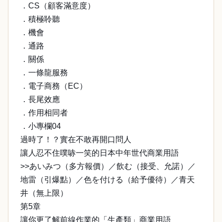
．CS（顧客滿意度）
．積極聆聽
．機會
．通路
．關係
．一條龍服務
．電子商務（EC）
．長尾效應
．作用相同者
．小專欄04
過時了！？實在不敢再開口問人
讓人忍不住噗哧一笑的日本中年世代商業用語
>>あいみつ（多方報價）／飲む（接受、允諾）／
地雷（引爆點）／色を付ける（給予優待）／青天
井（無上限）
第5章
讓你更了解前線作業的「生產類」商業用語