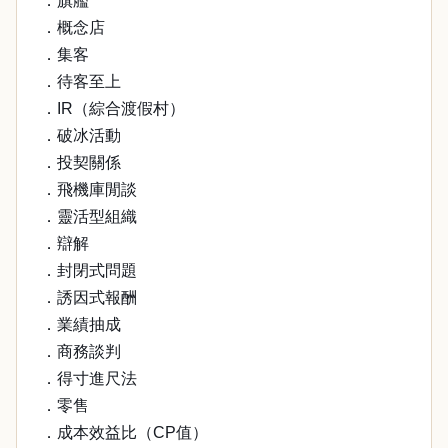
．旗艦
．概念店
．集客
．待客至上
．IR（綜合渡假村）
．破冰活動
．投契關係
．飛機庫閒談
．靈活型組織
．辯解
．封閉式問題
．誘因式報酬
．業績抽成
．商務談判
．得寸進尺法
．零售
．成本效益比（CP值）