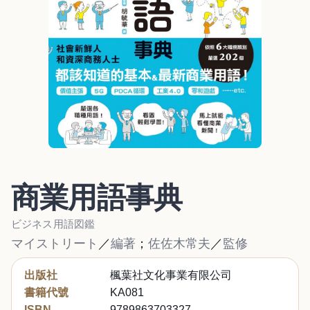
商業用語事典
ビジネス用語図鑑
マイストリート
／
編著
；
佐佐木常夫
／
監修
出版社
楓葉社文化事業有限公司
書籍代號
KA081
ISBN
9789863703327