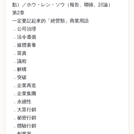
點）／ホウ・レン・ソウ（報告、聯絡、討論）
第2章
一定要記起來的「經營類」商業用語
．公司治理
．法令遵循
．媒體素養
．當責
．議程
．解構
．突破
．企業再造
．企業集團
．永續性
．大眾行銷
．祕密行銷
．體驗行銷
．創業家