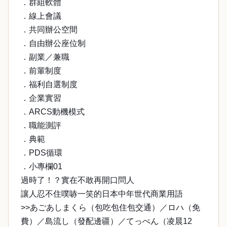
．群組軟體
．線上會議
．共同辦公空間
．自由辦公座位制
．副業／兼職
．前輩制度
．福利自選制度
．企業實習
．ARCS動機模式
．職能測評
．典範
．PDS循環
．小專欄01
過時了！？實在不敢再開口問人
讓人忍不住噗哧一笑的日本中年世代商業用語
>>あごあしまくら（包吃包住包交通）／ロハ（免
費）／島流し（發配邊疆）／てっぺん（凌晨12