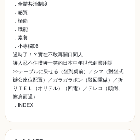
．全體共治制度
．感質
．極簡
．職能
．素養
．小專欄06
過時了！？實在不敢再開口問人
讓人忍不住噗哧一笑的日本中年世代商業用語
>>テーブルに乗せる（坐到桌前）／シマ（對坐式
辦公座位配置）／ガラガラポン（駁回重做）／折
りＴＥＬ（オリテル）（回電）／テレコ（顛倒、
擦肩而過）
．INDEX