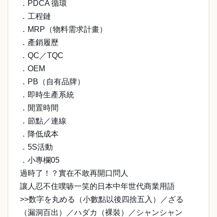
．PDCA 循環
．工程鏈
．MRP（物料需求計畫）
．產銷履歷
．QC／TQC
．OEM
．PB（自有品牌）
．即時生產系統
．閒置時間
．節點／連線
．降低成本
．5S活動
．小專欄05
過時了！？實在不敢再開口問人
讓人忍不住噗哧一笑的日本中年世代商業用語
>>数字を丸める（小數點以後四捨五入）／ざる
（漏洞百出）／ハダカ（裸裝）／シャンシャン