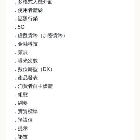
．多模式人機介面
．使用者體驗
．話題行銷
．5G
．虛擬貨幣（加密貨幣）
．金融科技
．策展
．曝光次數
．數位轉型（DX）
．產品發表
．消費者自主媒體
．組態
．綱要
．實質標準
．預設值
．提示
．祕技