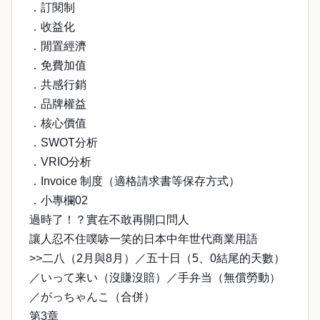
．訂閱制
．收益化
．閒置經濟
．免費加值
．共感行銷
．品牌權益
．核心價值
．SWOT分析
．VRIO分析
．Invoice 制度（適格請求書等保存方式）
．小專欄02
過時了！？實在不敢再開口問人
讓人忍不住噗哧一笑的日本中年世代商業用語
>>二八（2月與8月）／五十日（5、0結尾的天數）
／いって来い（沒賺沒賠）／手弁当（無償勞動）
／がっちゃんこ（合併）
第3章