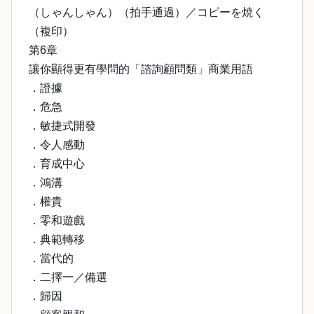
（しゃんしゃん）（拍手通過）／コピーを焼く
（複印）
第6章
讓你顯得更有學問的「諮詢顧問類」商業用語
．證據
．危急
．敏捷式開發
．令人感動
．育成中心
．鴻溝
．權貴
．零和遊戲
．典範轉移
．當代的
．二擇一／備選
．歸因