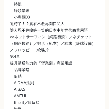
．轉換
．綠領階級
．小專欄03
過時了！？實在不敢再開口問人
讓人忍不住噗哧一笑的日本中年世代商業用語
>>ネットサーフィン（網路衝浪）／ネチケット
（網路規範）／雛形（範本）／端末（終端設備）
／フロッピー（軟碟片）
第4章
提升溝通能力的「營業類」商業用語
．品牌策略
．促銷
．AIDMA法則
．AISAS
．AMTUL
．B to B／B to C