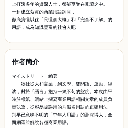
上打滾多年的資深人士，都能享受在閱讀之中。
一起建立紮實的商業用語詞庫，
徹底搞懂以往「只懂個大概」和「完全不了解」的
用語，成為知識豐富的社會人吧！
作者簡介
マイストリート 編著
敝社從大和言葉，到文學、雙關語、運動、經
濟，對於「語言」抱持一絲不苟的態度。本次由平
時於報紙、網站上撰寫商業用語相關文章的成員負
責執筆，從容易被誤用的片假名用語的正確用法，
到早已意味不明的「中年人用語」的淵深博大，全
面網羅並解說各種商業用語。