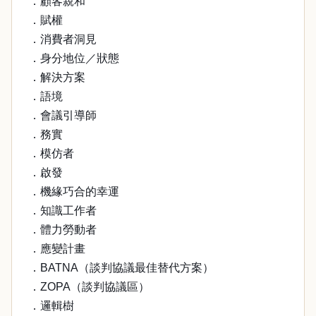
．顧客親和
．賦權
．消費者洞見
．身分地位／狀態
．解決方案
．語境
．會議引導師
．務實
．模仿者
．啟發
．機緣巧合的幸運
．知識工作者
．體力勞動者
．應變計畫
．BATNA（談判協議最佳替代方案）
．ZOPA（談判協議區）
．邏輯樹