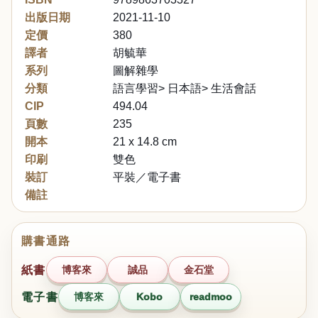
出版日期
2021-11-10
定價
380
譯者
胡毓華
系列
圖解雜學
分類
語言學習> 日本語> 生活會話
CIP
494.04
頁數
235
開本
21 x 14.8 cm
印刷
雙色
裝訂
平裝／電子書
備註
購書通路
紙書
博客來
誠品
金石堂
電子書
博客來
Kobo
readmoo