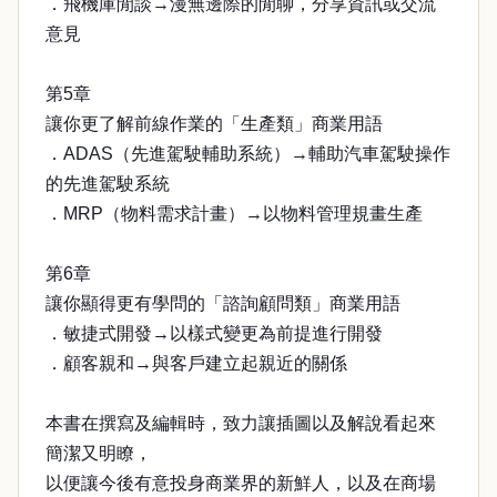
．飛機庫閒談→漫無邊際的閒聊，分享資訊或交流
意見
第5章
讓你更了解前線作業的「生產類」商業用語
．ADAS（先進駕駛輔助系統）→輔助汽車駕駛操作
的先進駕駛系統
．MRP（物料需求計畫）→以物料管理規畫生產
第6章
讓你顯得更有學問的「諮詢顧問類」商業用語
．敏捷式開發→以樣式變更為前提進行開發
．顧客親和→與客戶建立起親近的關係
本書在撰寫及編輯時，致力讓插圖以及解說看起來
簡潔又明瞭，
以便讓今後有意投身商業界的新鮮人，以及在商場