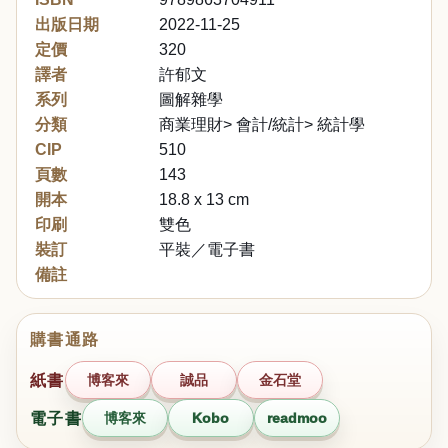
出版日期
2022-11-25
定價
320
譯者
許郁文
系列
圖解雜學
分類
商業理財> 會計/統計> 統計學
CIP
510
頁數
143
開本
18.8 x 13 cm
印刷
雙色
裝訂
平裝／電子書
備註
購書通路
紙書
博客來
誠品
金石堂
電子書
博客來
Kobo
readmoo