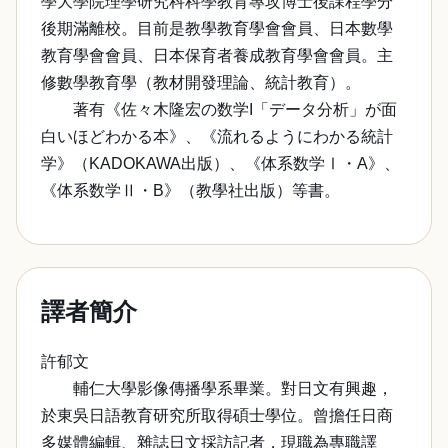
學大學院理學研究科科學教育專攻博士後課程學分
後期滿離校。目前是教學教育學會會員、日本數學
教育學會會員、日本保育者養成教育學會會員。主
修數學教育學（教材開發理論、統計教育）。
著有《佐々木隆宏の数学I「データ分析」が面
白いほどわかる本》、《流れるようにわかる統計
学》（KADOKAWA出版）、《体系数学Ⅰ・A》、
《体系数学Ⅱ・B》（教學社出版）等書。
譯者簡介
許郁文
輔仁大學影像傳播學系畢業。對日文有興趣，
於東吳日語教育研究所取得碩士學位。曾擔任日商
多媒體編輯、雜誌日文採訪記者，現職為專職譯