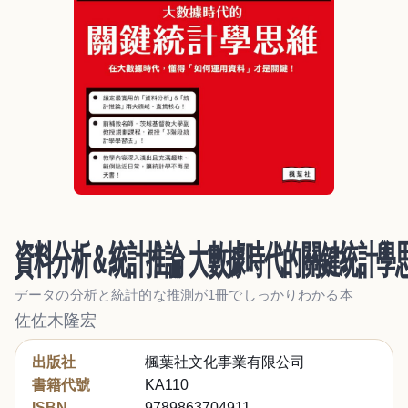
資料分析＆統計推論 大數據時代的關鍵統計學
データの分析と統計的な推測が1冊でしっかりわかる本
佐佐木隆宏
出版社
楓葉社文化事業有限公司
書籍代號
KA110
ISBN
9789863704911