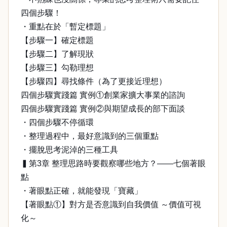
四個步驟！
・重點在於「暫定標題」
【步驟一】確定標題
【步驟二】了解現狀
【步驟三】勾勒理想
【步驟四】尋找條件（為了更接近理想）
四個步驟實踐篇 實例①創業家擴大事業的諮詢
四個步驟實踐篇 實例②與期望成長的部下面談
・四個步驟不停循環
・整理過程中，最好意識到的三個重點
・擺脫思考泥淖的三種工具
▍第3章 整理思路時要觀察哪些地方？——七個著眼
點
・著眼點正確，就能發現「寶藏」
【著眼點①】對方是否意識到自我價值 ～價值可視
化～