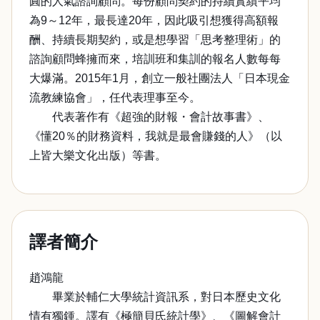
圓的人氣諮詢顧問。每份顧問契約的持續實績平均
為9～12年，最長達20年，因此吸引想獲得高額報
酬、持續長期契約，或是想學習「思考整理術」的
諮詢顧問蜂擁而來，培訓班和集訓的報名人數每每
大爆滿。2015年1月，創立一般社團法人「日本現金
流教練協會」，任代表理事至今。
代表著作有《超強的財報・會計故事書》、
《懂20％的財務資料，我就是最會賺錢的人》（以
上皆大樂文化出版）等書。
譯者簡介
趙鴻龍
畢業於輔仁大學統計資訊系，對日本歷史文化
情有獨鍾。譯有《極簡貝氏統計學》、《圖解會計