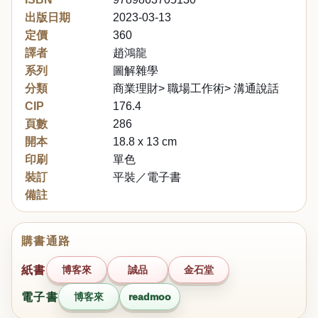
出版日期
2023-03-13
定價
360
譯者
趙鴻龍
系列
圖解雜學
分類
商業理財> 職場工作術> 溝通說話
CIP
176.4
頁數
286
開本
18.8 x 13 cm
印刷
單色
裝訂
平裝／電子書
備註
購書通路
紙書
博客來
誠品
金石堂
電子書
博客來
readmoo