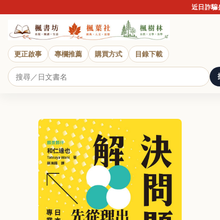
近日詐騙盛行
更正啟事
專欄推薦
購買方式
目錄下載