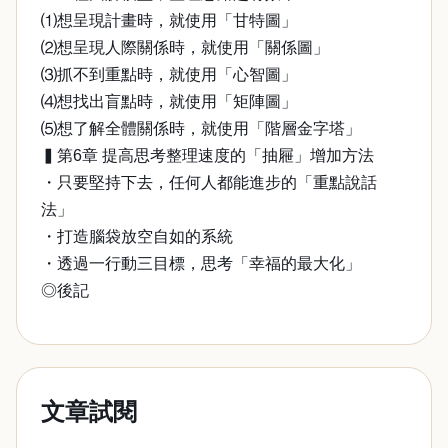
⑴想呈現計畫時，就使用「甘特圖」
⑵想呈現人際關係時，就使用「關係圖」
⑶抓不到重點時，就使用「心智圖」
⑷想找出盲點時，就使用「矩陣圖」
⑸想了解全體關係時，就使用「階層金字塔」
▍第6章 提高思考整理速度的「抽屜」增加方法
・只要堅持下去，任何人都能進步的「重點說話
法」
・打造腦袋放空自如的系統
・透過一行動三目標，思考「幸福的最大化」
◎後記
文章試閱