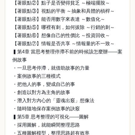
【著眼點②】點子是否變得貧乏 ～極端擺脫～
【著眼點③】視點的平衡 ～抽象和具體的槓桿～
【著眼點④】能否用數字來表達 ～數值化～
【著眼點⑤】哪裡有刺，如何拔除 ～行銷的刺～
【著眼點⑥】想像自己的性價比 ～投資回收～
【著眼點⑦】情報是否共享 ～情報量的不一致～
▍第4章 當思考整理停滯不前的時候該怎麼辦——案
例故事
・一旦思考停滯，就借助故事的力量
・案例故事的三種模式
・把他人的事，變成自己的事
・創造以對方為主角的故事
・潛入對方內心的「靈魂出竅」想像法
・隨時隨地保存案例故事的訣竅
▍第5章 思考整理的可視化——圖解
・採用圖解，就能瞬間整理思路
・五種圖解模型，整理思路超有效率