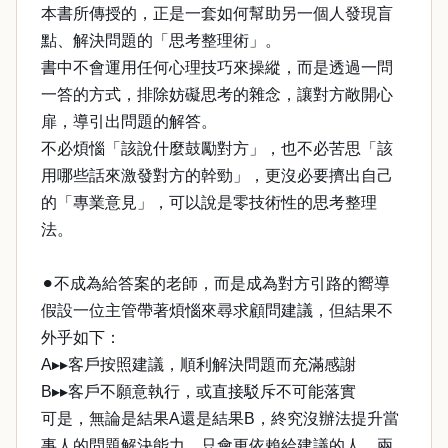
本書所傳授的，正是一套如何幫助另一個人發現盲
點、解決問題的「思考整理術」。
書中不會運用任何心理技巧來操縱，而是透過一問
一答的方式，排除妨礙思考的雜念，讓對方敞開心
扉，導引出問題的解答。
不必煩惱「該說什麼鼓勵對方」，也不必苦思「該
用哪些話來激發對方的幹勁」，更沒必要擠出自己
的「專業意見」，可以說是零技術性的思考整理
法。
⚫︎不成為給答案的老師，而是成為對方引路的嚮導
假設一位主管帶著煩惱來尋求顧問建議，但結果不
外乎如下：
A▸▸客戶按照建議，順利解決問題而充滿感謝
B▸▸客戶不願意執行，或直接駁斥不可能落實
可是，無論是結果A還是結果B，終究沒辦法提升當
事人的問題解決能力，只會更依賴給建議的人。兩