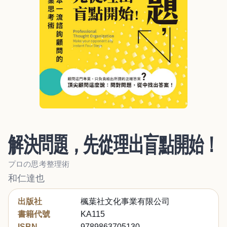
解決問題，先從理出盲點開始！
プロの思考整理術
和仁達也
出版社
楓葉社文化事業有限公司
書籍代號
KA115
ISBN
9789863705130