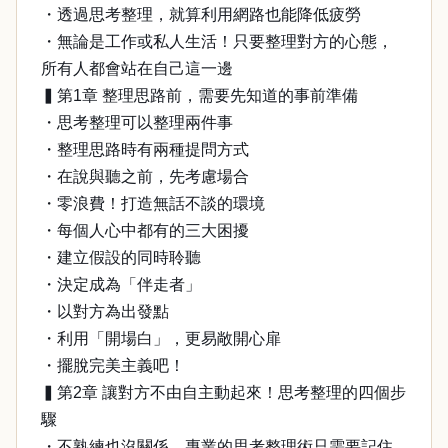
・透過思考整理，就算利用網路也能降低疲勞
・無論是工作或私人生活！只要整理對方的心態，
所有人都會站在自己這一邊
▍第1章 整理思路前，需要先知道的事前準備
・思考整理可以整理兩件事
・整理思路時有兩種提問方式
・在說與聽之前，先考慮場合
・零浪費！打造無話不談的環境
・每個人心中都有的三大困擾
・建立假設的同時聆聽
・決定成為「伴走者」
・以對方為出發點
・利用「開場白」，更易敞開心扉
・擺脫完美主義吧！
▍第2章 讓對方不由自主動起來！思考整理的四個步
驟
・不熟練也沒關係，專業的思考整理術只需要記住