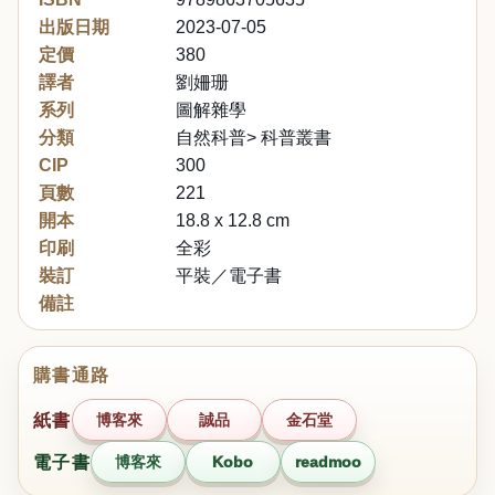
出版日期
2023-07-05
定價
380
譯者
劉姍珊
系列
圖解雜學
分類
自然科普> 科普叢書
CIP
300
頁數
221
開本
18.8 x 12.8 cm
印刷
全彩
裝訂
平裝／電子書
備註
購書通路
紙書
博客來
誠品
金石堂
電子書
博客來
Kobo
readmoo