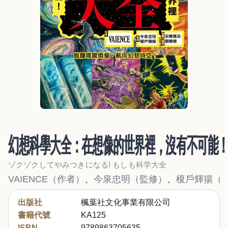
幻想科學大全：在想像的世界裡，沒有不可能
ゾクゾクしてやみつきになる! もしも科学大全
VAIENCE（作者）
、
今泉忠明（監修）
、
榎戶輝揚（
出版社
楓葉社文化事業有限公司
書籍代號
KA125
ISBN
9789863705635