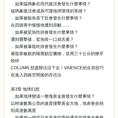
．如果猛獁象在現代復活會發生什麼事情？
猛獁象復活會成為守護地球環境的英雄？
．如果被鯨魚吞下肚會發生什麼事情？
在四個胃中慢慢地遭到溶解……
．如果被鯊魚吃掉會發生什麼事情？
遭到襲擊後，鯊魚咬一口就丟棄？
．如果被暴龍吃掉會發生什麼事情？
暴龍靠敏銳的嗅覺鎖定獵物，並用三十公分的獠牙
咬碎
COLUMN 想盡辦法活下去！VAIENCE的生存技巧
在進入四維空間後的存活法
第3章 地球幻想
．如果地球變成一整塊黃金會發生什麼事情？
以時速數萬公里的速度撞擊黃金大地，地表會炎熱
到高達數萬度
．如果挖一個從日本直達巴西的通道並跳進去會發