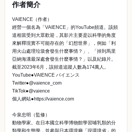
作者簡介
VAIENCE（作者）
經營一個名為「VAIENCE」的YouTube頻道。該頻
道相當受到大眾歡迎，其影片主要是以科學的角度
來解釋現實不可能存在的「幻想世界」，例如「利
用火山處理垃圾會發生什麼事情？」、「掉到馬里
亞納海溝最深處會發生什麼事情？」以及紀錄片。
截至2023年6月，該頻道追蹤人數為174萬人。
YouTube●VAIENCE バイエンス
Twitter●@vaience_com
TikTok●@vaience
個人網站●https://vaience.com
今泉忠明（監修）
動物學家。在日本國立科學博物館學習哺乳類的分
類學和生態學，並參與日本環境廳「現環境省」的