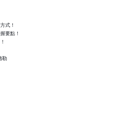
對方式！
掌握要點！
巧！
德勒