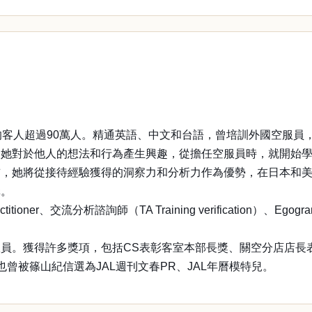
待過的客人超過90萬人。精通英語、中文和台語，曾培訓外國空服
使她對於他人的想法和行為產生興趣，從擔任空服員時，就開始
前，她將從接待經驗獲得的洞察力和分析力作為優勢，在日本和
講。
oner、交流分析諮詢師（TA Training verification）、Eg
員。獲得許多獎項，包括CS表彰客室本部長獎、關空分店店長
曾被篠山紀信選為JAL週刊文春PR、JAL年曆模特兒。