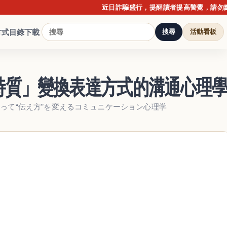
近日詐騙盛行，提醒讀者提高警覺，請勿點擊不明
方式
目錄下載
搜尋
活動看板
特質」變換表達方式的溝通心理
って“伝え方”を変えるコミュニケーション心理学