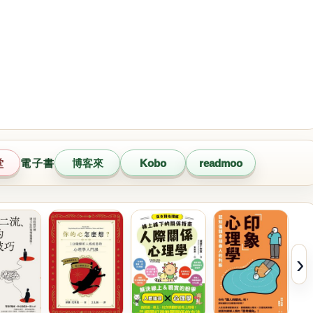
堂
電子書
博客來
Kobo
readmoo
›