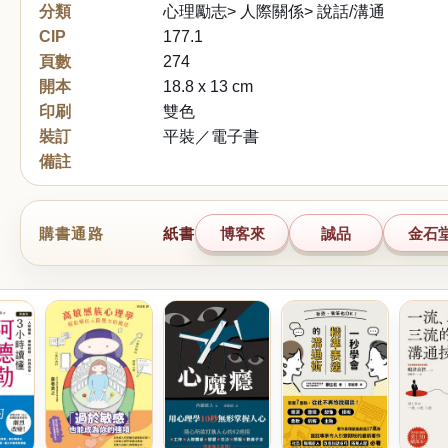
分類
心理勵志> 人際關係> 說話/溝通
CIP
177.1
頁數
274
開本
18.8 x 13 cm
印刷
雙色
裝訂
平裝／電子書
備註
購書通路
紙書
博客來
誠品
金石