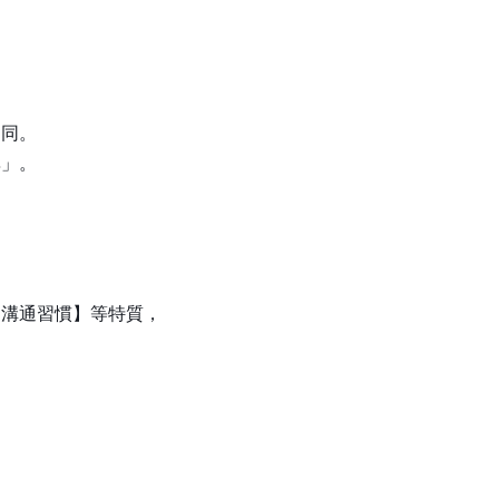
相同。
異」。
【溝通習慣】等特質，