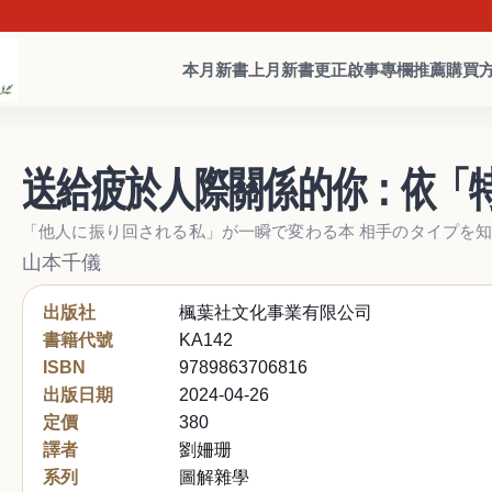
本月新書
上月新書
更正啟事
專欄推薦
購買
送給疲於人際關係的你：依「
「他人に振り回される私」が一瞬で変わる本 相手のタイプを知
山本千儀
出版社
楓葉社文化事業有限公司
書籍代號
KA142
ISBN
9789863706816
出版日期
2024-04-26
定價
380
譯者
劉姍珊
系列
圖解雜學