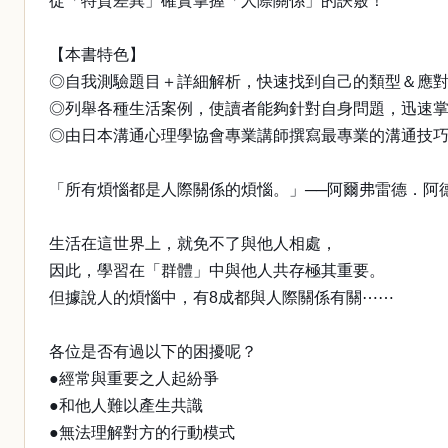
從「特質差異」確實掌握「人際關係」的訣竅！
【本書特色】
◎自我測驗題目＋詳細解析，快速找到自己的類型＆應
◎列舉各種生活案例，使讀者能夠針對自身問題，迅速
◎由日本溝通心理學協會專業講師撰寫最專業的溝通技
「所有煩惱都是人際關係的煩惱。」──阿爾弗雷德．阿
生活在這世界上，就免不了與他人相處，
因此，學習在「群體」中與他人共存極其重要。
但據說人的煩惱中，有8成都與人際關係有關⋯⋯
各位是否有過以下的困擾呢？
●經常與重要之人起紛爭
●和他人難以產生共識
●無法理解對方的行動模式