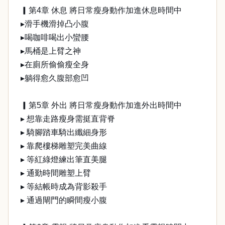
▎第4章 休息 將日常瘦身動作加進休息時間中
▸滑手機滑掉凸小腹
▸喝咖啡喝出小蠻腰
▸馬桶是上臂之神
▸在廁所偷偷瘦全身
▸躺得愈久腹部愈凹
▎第5章 外出 將日常瘦身動作加進外出時間中
▸ 想靠走路瘦身需挺直背脊
▸ 騎腳踏車騎出纖細身形
▸ 靠爬樓梯雕塑完美曲線
▸ 等紅綠燈練出筆直美腿
▸ 通勤時間雕塑上臂
▸ 等結帳時成為背影殺手
▸ 通過閘門的瞬間瘦小腹