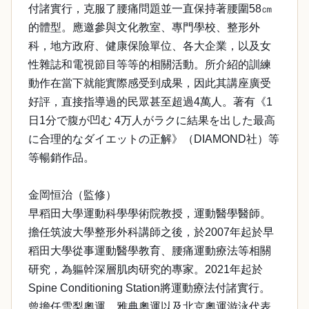
付諸實行，克服了腰痛問題並一直保持著腰圍58㎝
的體型。應邀參與文化教室、專門學校、整形外
科，地方政府、健康保險單位、各大企業，以及女
性雜誌和電視節目等等的相關活動。所介紹的訓練
動作在當下就能實際感受到成果，因此其講座廣受
好評，直接指導過的民眾甚至超過4萬人。著有《1
日1分で腹が凹む 4万人がラクに結果を出した最高
に合理的なダイエットの正解》（DIAMOND社）等
等暢銷作品。
金岡恒治（監修）
早稻田大學運動科學學術院教授，運動醫學醫師。
擔任筑波大學整形外科講師之後，於2007年起於早
稻田大學從事運動醫學教育、腰痛運動療法等相關
研究，為軀幹深層肌肉研究的專家。2021年起於
Spine Conditioning Station將運動療法付諸實行。
曾擔任雪梨奧運、雅典奧運以及北京奧運游泳代表