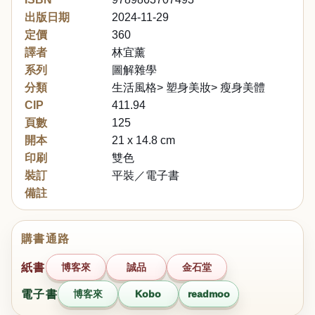
出版日期
2024-11-29
定價
360
譯者
林宜薰
系列
圖解雜學
分類
生活風格> 塑身美妝> 瘦身美體
CIP
411.94
頁數
125
開本
21 x 14.8 cm
印刷
雙色
裝訂
平裝／電子書
備註
購書通路
紙書
博客來
誠品
金石堂
電子書
博客來
Kobo
readmoo