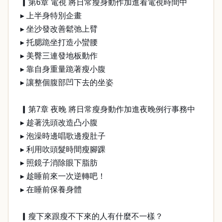
▎第6章 電視 將日常瘦身動作加進看電視時間中
▸ 上半身特別企畫
▸ 坐沙發改善鬆弛上臂
▸ 托腮跪坐打造小蠻腰
▸ 美臀三連發地板動作
▸ 靠自身重量跪著瘦小腹
▸ 讓整個腹部凹下去的坐姿
▎第7章 夜晚 將日常瘦身動作加進夜晚例行事務中
▸ 趁著洗頭改造凸小腹
▸ 泡澡時邊唱歌邊瘦肚子
▸ 利用吹頭髮時間瘦腳踝
▸ 照鏡子消除眼下脂肪
▸ 趁睡前來一次逆轉吧！
▸ 在睡前保養身體
▎瘦下來跟瘦不下來的人有什麼不一樣？