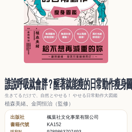
誰說呼吸就會胖？醒著就能瘦的日常動作瘦身
生きてるだけで、自然とやせる！ やせる日常動作大図鑑
植森美緒
、
金岡恒治（監修）
出版社
楓葉社文化事業有限公司
書籍代號
KA152
ISBN
9789863707493