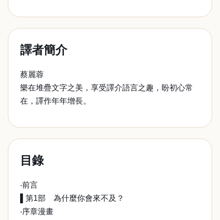
譯者簡介
蔡麗蓉
樂在堆疊文字之美，享受譯介語言之趣，盼初心常
在，譯作年年增長。
目錄
‧前言
▌第1部 為什麼你會來不及？
‧序章漫畫