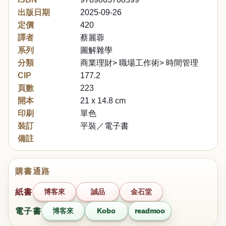
出版日期
2025-09-26
定價
420
譯者
蔡麗蓉
系列
圖解雜學
分類
商業理財> 職場工作術> 時間管理
CIP
177.2
頁數
223
開本
21 x 14.8 cm
印刷
單色
裝訂
平裝／電子書
備註
購書通路
紙書
博客來
誠品
金石堂
電子書
博客來
Kobo
readmoo