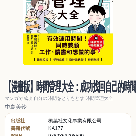
【漫畫版】時間管理大全：成功找回自己的時
マンガで成功 自分の時間をとりもどす 時間管理大全
中島美鈴
出版社
楓葉社文化事業有限公司
書籍代號
KA177
ISBN
9789863708599