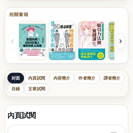
相關書籍
‹
›
封面
內頁試閱
內容簡介
作者簡介
譯者簡介
目錄
文章試閱
內頁試閱