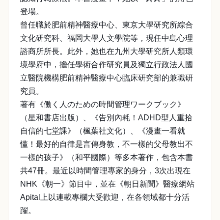
登場。
曾任職於肥前精神醫療中心、東京大學研究所綜合
文化研究科、福岡大學人文學院等，現任中島心理
諮商所所長。此外，她也在九州大學研究所人類環
境學府中，擔任學術合作研究員及獨立行政法人國
立醫院機構肥前精神醫療中心臨床研究部的兼職研
究員。
著有《働く人のための時間管理ワークブック》
（星和書店出版）、《告別內耗！ADHD型人重拾
自信的七堂課》（楓葉社文化）、《漫畫一看就
懂！最好的自律是言傳身教，不一樣的父母教出不
一樣的孩子》（和平國際）等多本著作，包含本書
共47冊。最近以時間管理專家的身分，3次出現在
NHK《朝一》節目中，並在《朝日新聞》醫療網站
Apital上以連載專欄大受歡迎，在各領域都十分活
躍。