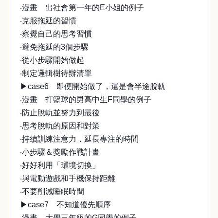
‧漫畫 出社會第一年的E小姐的例子
‧克服拖延的習慣
‧察覺自己的思考習慣
‧避免拖延的3個步驟
‧從小步驟開始做起
‧制定邏輯樹待辦清單
▶case6 即便開始做了，還是會半途脫軌
‧漫畫 打籃球的男高中生F同學的例子
‧防止脫軌並努力到最後
‧思考脫軌的原因和對策
‧持續訓練注意力，延長專注的時間
‧小步驟＆獎勵作戰計畫
‧好好利用「環境切換」
‧與電動遊戲和手機保持距離
‧不要削減睡眠時間
▶case7 不知道優先順序
‧漫畫 大學三年級的G同學的例子