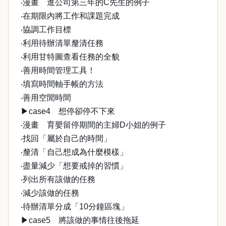
‧漫畫 進公司第三年的C先生的例子
‧在期限內將工作和課題完成
‧協調工作目標
‧利用待辦清單釐清任務
‧利用甘特圖查看任務的全貌
‧善用時間管理工具！
‧填寫時間軸手帳的方法
‧善用空閒時間
▶case4 想停卻停不下來
‧漫畫 育嬰留停期間的主婦D小姐的例子
‧找回「屬於自己的時間」
‧釐清「自己想成為什麼模樣」
‧盡量減少「想要戒掉的習慣」
‧列出所有該做的任務
‧減少該做的任務
‧待辦清單分成「10分鐘區塊」
▶case5 將該做的事情往後拖延