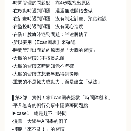
‧時間管理的問題點：靠4步驟找出原因
‧在啟動時遇到問題：遲遲無法開始去做
‧在計畫時遇到問題：沒有制定計畫、預估錯誤
‧在監控時遇到問題：沒有關心進度
‧在防止脫軌時遇到問題：半途脫軌了
‧所以要用【Ecan圖表】來確認
‧時間管理出問題的原因是「大腦的習慣」
‧大腦的習慣①不擅長忍耐
‧大腦的習慣②時間知覺不準確
‧大腦的習慣③想要早點得到獎勵！
‧重要的不是毅力或動力，而是建立「做法」
▌第2部 實例！靠Ecan圖表拯救「時間障礙者」
‧平凡無奇的例行公事中隱藏著問題點
▶case1 總是趕不上時間！
‧漫畫 大學生A同學的例子
‧擺脫「來不及！」的習慣