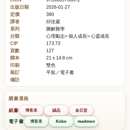
出版日期
2026-01-27
定價
380
譯者
邱佳葳
系列
圖解雜學
分類
心理勵志> 個人成長> 心靈成長
CIP
173.73
頁數
127
開本
21 x 14.8 cm
印刷
雙色
裝訂
平裝／電子書
備註
購書通路
紙書
博客來
誠品
金石堂
電子書
博客來
Kobo
readmoo