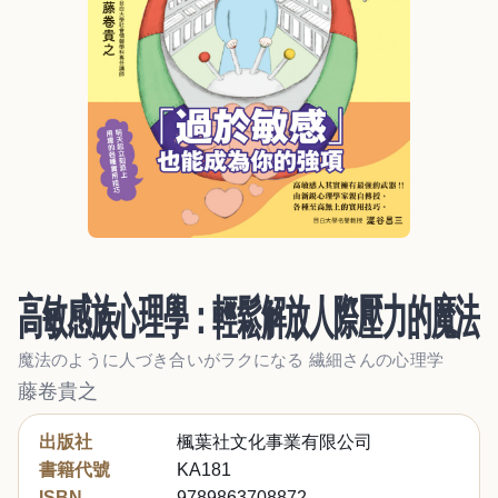
高敏感族心理學：輕鬆解放人際壓力的魔法
魔法のように人づき合いがラクになる 繊細さんの心理学
藤卷貴之
出版社
楓葉社文化事業有限公司
書籍代號
KA181
ISBN
9789863708872