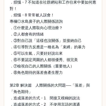
．煩惱・7 不知道在社群網站和工作往來中要如何應
對！
．煩惱・8 常常被人誤會！
專欄◎水島廣子的人際關係諮詢
．①什麼是人際取向心理治療？
．②人都會有的情緒
．③對自己說「這樣也沒關係」並接納自己
．④引導對方反應是一種名為「束縛」的暴力
．⑤可以生氣，只要好好說出來
．⑥不要認定周圍的人都很優秀、很完美
．⑦檢視自己的人際關係（重要他人）
．⑧角色期待的落差會產生壓力
第2章 解決篇 人際關係的大問題──「落差」與
「角色期待」
．造成落差的方式・1 間接又模糊的說法
．造成落差的方式・2 不使用言語的溝通