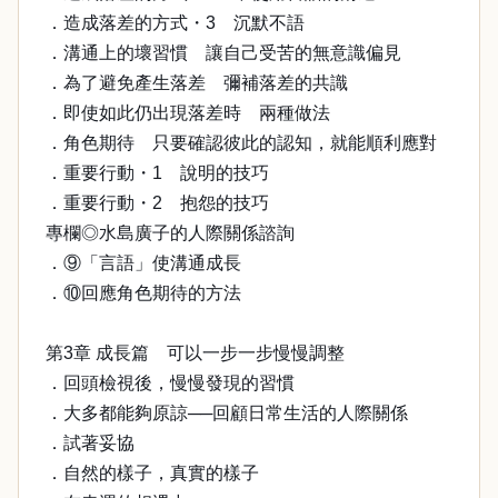
．造成落差的方式・3 沉默不語
．溝通上的壞習慣 讓自己受苦的無意識偏見
．為了避免產生落差 彌補落差的共識
．即使如此仍出現落差時 兩種做法
．角色期待 只要確認彼此的認知，就能順利應對
．重要行動・1 說明的技巧
．重要行動・2 抱怨的技巧
專欄◎水島廣子的人際關係諮詢
．⑨「言語」使溝通成長
．⑩回應角色期待的方法
第3章 成長篇 可以一步一步慢慢調整
．回頭檢視後，慢慢發現的習慣
．大多都能夠原諒──回顧日常生活的人際關係
．試著妥協
．自然的樣子，真實的樣子