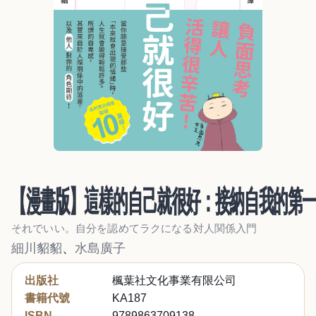
【漫畫版】這樣的自己就很好：接納自我的第
それでいい。自分を認めてラクになる対人関係入門
細川貂貂
、
水島廣子
出版社
楓葉社文化事業有限公司
書籍代號
KA187
ISBN
9789863709138