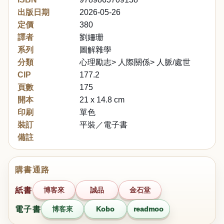
出版日期
2026-05-26
定價
380
譯者
劉姍珊
系列
圖解雜學
分類
心理勵志> 人際關係> 人脈/處世
CIP
177.2
頁數
175
開本
21 x 14.8 cm
印刷
單色
裝訂
平裝／電子書
備註
購書通路
紙書
博客來
誠品
金石堂
電子書
博客來
Kobo
readmoo