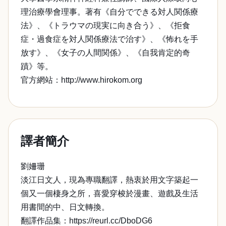
理治療學會理事。著有《自分でできる対人関係療
法》、《トラウマの現実に向き合う》、《拒食
症・過食症を対人関係療法で治す》、《怖れを手
放す》、《女子の人間関係》、《自我肯定的奇
蹟》等。
官方網站：http://www.hirokom.org
譯者簡介
劉姍珊
淡江日文人，現為專職翻譯，熱衷於用文字築起一
個又一個棲身之所，喜愛穿梭於漫畫、遊戲及生活
用書間的中、日文轉換。
翻譯作品集：https://reurl.cc/DboDG6