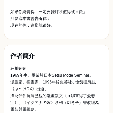
如果你總覺得「一定要變好才值得被喜歡」，
那麼這本書會告訴你：
現在的你，這樣就很好。
作者簡介
細川貂貂
1969年生。畢業於日本Setsu Mode Seminar。
漫畫家、插畫家。1996年於集英社少女漫畫雜誌
《ぶ〜けDX》出道。
描寫伴侶抗病歷程的漫畫散文《阿娜答得了憂鬱
症》、《イグアナの嫁》系列（幻冬舍）曾改編為
電影與電視劇。