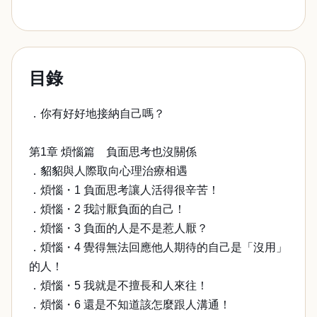
目錄
．你有好好地接納自己嗎？
第1章 煩惱篇 負面思考也沒關係
．貂貂與人際取向心理治療相遇
．煩惱・1 負面思考讓人活得很辛苦！
．煩惱・2 我討厭負面的自己！
．煩惱・3 負面的人是不是惹人厭？
．煩惱・4 覺得無法回應他人期待的自己是「沒用」
的人！
．煩惱・5 我就是不擅長和人來往！
．煩惱・6 還是不知道該怎麼跟人溝通！