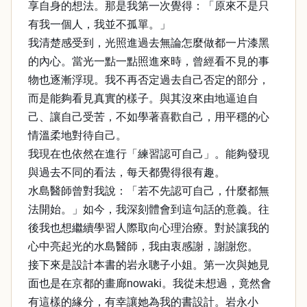
享自身的想法。那是我第一次覺得：「原來不是只
有我一個人，我並不孤單。」
我清楚感受到，光照進過去無論怎麼做都一片漆黑
的內心。當光一點一點照進來時，曾經看不見的事
物也逐漸浮現。我不再否定過去自己否定的部分，
而是能夠看見真實的樣子。與其沒來由地逼迫自
己、讓自己受苦，不如學著喜歡自己，用平穩的心
情溫柔地對待自己。
我現在也依然在進行「練習認可自己」。能夠發現
與過去不同的看法，每天都覺得很有趣。
水島醫師曾對我說：「若不先認可自己，什麼都無
法開始。」如今，我深刻體會到這句話的意義。往
後我也想繼續學習人際取向心理治療。對於讓我的
心中亮起光的水島醫師，我由衷感謝，謝謝您。
接下來是設計本書的岩永聰子小姐。第一次與她見
面也是在京都的畫廊nowaki。我從未想過，竟然會
有這樣的緣分，有幸讓她為我的書設計。岩永小