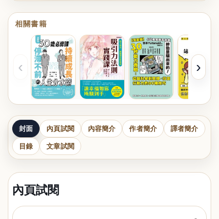
相關書籍
‹
›
封面
內頁試閱
內容簡介
作者簡介
譯者簡介
目錄
文章試閱
內頁試閱