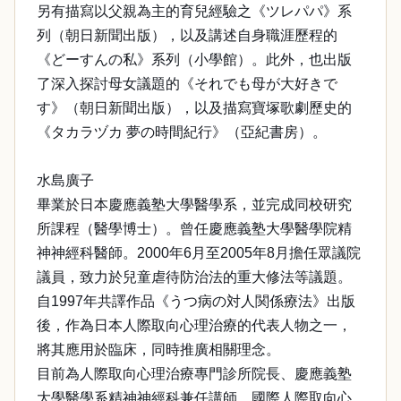
另有描寫以父親為主的育兒經驗之《ツレパパ》系
列（朝日新聞出版），以及講述自身職涯歷程的
《どーすんの私》系列（小學館）。此外，也出版
了深入探討母女議題的《それでも母が大好きで
す》（朝日新聞出版），以及描寫寶塚歌劇歷史的
《タカラヅカ 夢の時間紀行》（亞紀書房）。
水島廣子
畢業於日本慶應義塾大學醫學系，並完成同校研究
所課程（醫學博士）。曾任慶應義塾大學醫學院精
神神經科醫師。2000年6月至2005年8月擔任眾議院
議員，致力於兒童虐待防治法的重大修法等議題。
自1997年共譯作品《うつ病の対人関係療法》出版
後，作為日本人際取向心理治療的代表人物之一，
將其應用於臨床，同時推廣相關理念。
目前為人際取向心理治療專門診所院長、慶應義塾
大學醫學系精神神經科兼任講師、國際人際取向心