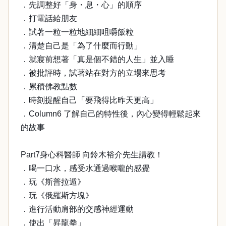
．先調整好「身・息・心」的順序
．打電話給朋友
．試著一粒一粒地細細咀嚼飯粒
．清楚自己是「為了什麼而行動」
．就寢前想著「真是個不錯的人生」並入睡
．被批評時，試著站在對方的立場來思考
．累積佛教點數
．時刻提醒自己「要飛得比昨天更高」
．Column6 了解自己的特性後，內心變得輕鬆起來
的故事
Part7身心科醫師 向鈴木裕介先生請教！
．喝一口水，感受水通過喉嚨的感覺
．玩《斯普拉遁》
．玩《俄羅斯方塊》
．進行活動肩部的交感神經運動
．使出「昇龍拳」