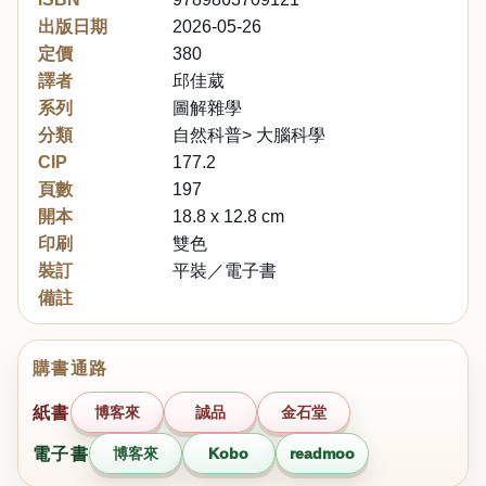
出版日期
2026-05-26
定價
380
譯者
邱佳葳
系列
圖解雜學
分類
自然科普> 大腦科學
CIP
177.2
頁數
197
開本
18.8 x 12.8 cm
印刷
雙色
裝訂
平裝／電子書
備註
購書通路
紙書
博客來
誠品
金石堂
電子書
博客來
Kobo
readmoo