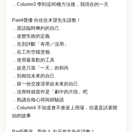
．Column3 學到這80種方法後，我現在的一天
Part4聲優 向佐佐木望先生請教！
．原諒臨時爽約的自己
．改變失敗的定義
．先別評斷「有用／沒用」
．在工作空檔塗鴉
．使用最喜歡的工具
．故意只當「一天」的和尚
．別相信未來的自己
．留一份交接清單給未來的自己
．沮喪時就當作是「劇中的片段」吧
．熟讀合格心得與經驗談
．Column4 不知道會不會派上用場，但還是試著開
始的故事
Part5導演．製作人 向石井玄先生請教！