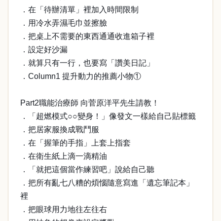
．在「待辦清單」裡加入時間限制
．用冷水弄濕毛巾並擦臉
．把桌上不需要的東西通通收進箱子裡
．設定好沙漏
．就算只有一行，也要寫「讚美日記」
．Column1 提升動力的推薦小物①
Part2職能治療師 向菅原洋平先生請教！
．「超燃模式○○變身！」像發文一樣給自己貼標籤
．把居家服換成戰鬥服
．在「握筆的手指」上套上指套
．在衛生紙上滴一滴精油
．「就把這個當作練習吧」說給自己聽
．把所有亂七八糟的煩惱隨意寫進「遺忘筆記本」
裡
．把眼球用力地往左往右