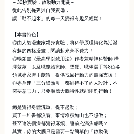
～30秒實驗，啟動動力開關～
從此告別拖延與自我責備，
讓「動不起來」的每一天變得有趣又輕鬆！
【本書特色】
◎由人氣漫畫家親身實驗，將科學原理轉化為活潑
有趣的四格漫畫，閱讀起來毫不費力！
◎暢銷書《最高學以致用法》作者兼精神科醫師 樺
澤紫苑，以及職能治療師、聲優、職棒選手等8位各
領域專家聯手獻策，提供找回行動力的最強支援！
◎專為連「三分鐘熱度」都維持不了的人設計，不
需要意志力，只要順應大腦特性就能即刻行動！
總是覺得身體沉重、提不起勁；
買了一堆書都沒看、事情堆積如山也不想做；
甚至連洗個澡都覺得麻煩、睡前充滿焦慮嗎？
其實，你的大腦只是需要一點簡單的「啟動儀