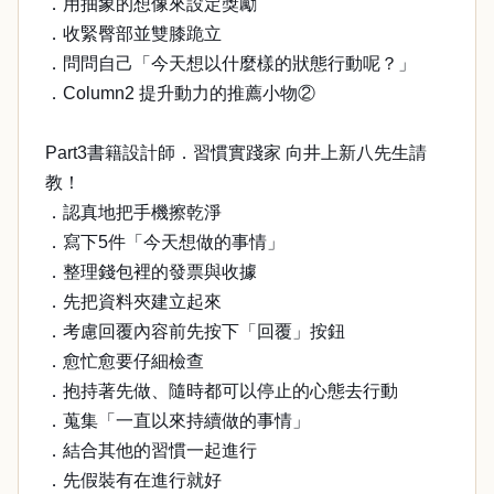
．用抽象的想像來設定獎勵
．收緊臀部並雙膝跪立
．問問自己「今天想以什麼樣的狀態行動呢？」
．Column2 提升動力的推薦小物②
Part3書籍設計師．習慣實踐家 向井上新八先生請
教！
．認真地把手機擦乾淨
．寫下5件「今天想做的事情」
．整理錢包裡的發票與收據
．先把資料夾建立起來
．考慮回覆內容前先按下「回覆」按鈕
．愈忙愈要仔細檢查
．抱持著先做、隨時都可以停止的心態去行動
．蒐集「一直以來持續做的事情」
．結合其他的習慣一起進行
．先假裝有在進行就好