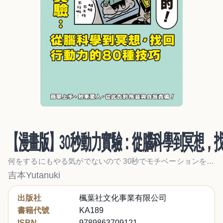
【漫畫版】30秒動力實驗：從腦科學到冥想，找
何をするにもやる気がでないので 30秒でモチベーションを上げる方法を教えてください…
吉本Yutanuki
出版社
楓葉社文化事業有限公司
書籍代號
KA189
ISBN
9789863709121