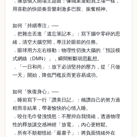
．播放個人開場主題曲：像職業運動員上場一樣，
用喜歡的快節奏音樂刺激多巴胺、振奮精神。
如何「持續專注」──
．把雜念丟進「遺忘筆記本」：寫下腦中零碎的思
緒，清空大腦空間，專注於眼前的任務。
．眼球用力左右移動：物理性切換大腦的「預設模
式網絡（DMN）」，瞬間斬斷胡思亂想。
．「一日和尚」：放下必須堅持的壓力，從「只做
一天」開始，降低門檻反而更容易成功。
如何「恢復身心」──
．睡前寫下一行「讚美日記」：稱讚自己的努力過
程而非結果，帶著愉快的心情入睡。
．咬住毛巾發洩憤怒：不壓抑自我情緒，透過物理
性的釋放讓交感神經「放電」，內心更輕鬆。
．所有不順都怪給「嚴肅子」：將負面情緒外在