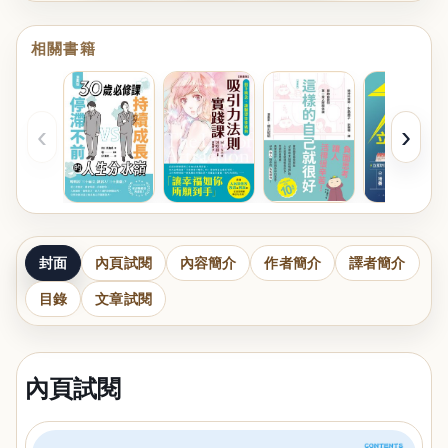
相關書籍
‹
›
封面
內頁試閱
內容簡介
作者簡介
譯者簡介
目錄
文章試閱
內頁試閱