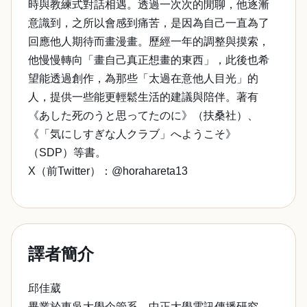
時與教練式對話相遇。透過一次次的閒聊，他逐漸
意識到，之所以會感到痛苦，是因為自己一直為了
回應他人期待而畫漫畫。歷經一年的調整與摸索，
他慢慢轉向「畫自己真正想畫的東西」，此後也希
望能透過創作，為那些「太過在意他人目光」的
人，提供一些能更輕鬆生活的建議與陪伴。著有
《あした死のうと思ってたのに》（扶桑社）、
《「気にしすぎな人クラブ」へようこそ》
（SDP）等書。
X（前Twitter）：@horahareta13
譯者簡介
邱佳葳
畢業於東吳大學企管系、中正大學電訊傳播研究