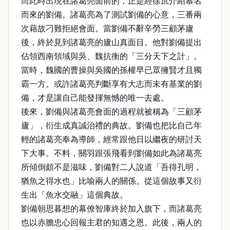
而此時出現在諸葛亮面前的，正是經徐庶介紹慕名
而來的劉備。諸葛亮為了測試劉備的心意，三番兩
次藉故刁難拒絕會面。當劉備不辭辛勞三顧茅廬
後，終於見到諸葛亮的廬山真面目。他對劉備提出
佔領西南領域與吳、魏抗衡的「三分天下之計」。
當時，魏國的曹操與吳國的孫權早已眾擁賢才且獨
霸一方。或許諸葛亮判斷享有大志而未有基業的劉
備，才是讓自己能發揮無憾的唯一去處。
後來，劉備與諸葛亮會面的過程就被稱為「三顧茅
廬」，衍生成真誠治禮的典故。劉備也把比自己年
輕的諸葛亮奉為導師，經常跟他日以繼夜的研討天
下大事。不料，關羽跟張飛看到劉備如此為諸葛亮
所傾倒頗不是滋味，劉備對二人說道「吾得孔明，
猶魚之得水也」比喻兩人的關係。從這個故事又衍
生出「魚水交融」這個典故。
劉備朝思暮想的幕僚智庫終於加入旗下，而諸葛亮
也以赤膽忠心回報主君的知遇之恩。此後，兩人的