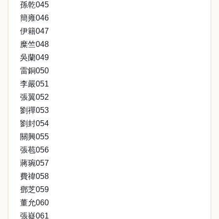
孫乾045
簡雍046
伊籍047
糜竺048
吳蘭049
雷銅050
李嚴051
張翼052
劉禪053
劉封054
關興055
張苞056
蔣琬057
費禕058
鄧芝059
董允060
張嶷061