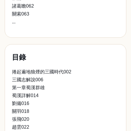
諸葛瞻062
關索063
...
目錄
捲起遍地狼煙的三國時代002
三國志解說006
第一章蜀漢群雄
蜀漢詳解014
劉備016
關羽018
張飛020
趙雲022