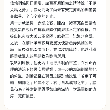
信賴關係與日俱增。諸葛亮應劉備之請時說「不厭
犬馬之勞」，諸葛亮為了尚未有安定據點的劉備焚
膏繼晷、全心全意的奔走。
第一步就是從「赤壁之戰」開始，諸葛亮自己請命
赴吳親自說服在抗戰與降伏間游移不定的孫權。並
提出以火攻大破曹軍艦隊，給魏軍一記迎頭痛擊。
之後，在荊州爭奪戰時更屢次使計愚弄吳國的周
瑜，最後讓他羞憤而死。在進攻劉璋時，也以計謀
將勇猛過人的馬超收為劉備所用。
攻略劉璋後，他更著手進行法制的重整，在公正合
理的法治下領民安居樂業，進一步的加深劉備對他
的倚重。劉備甚至在彌留之際對他說道「若嗣子可
輔，則輔之；如其不才，君可自為成都之主」，諸
葛亮為了答謝劉備恩重如山的深情，對蜀國鞠躬盡
瘁、死而後已。