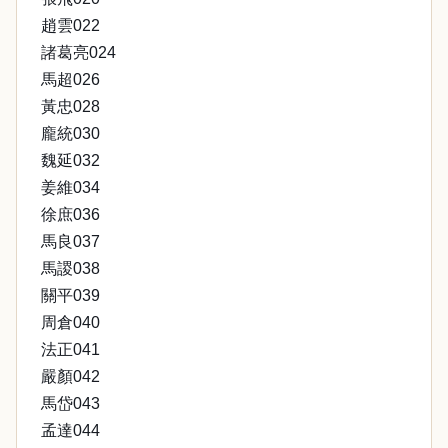
趙雲022
諸葛亮024
馬超026
黃忠028
龐統030
魏延032
姜維034
徐庶036
馬良037
馬謖038
關平039
周倉040
法正041
嚴顏042
馬岱043
孟達044