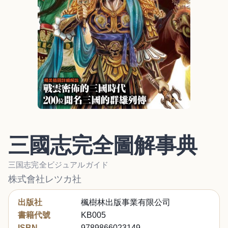
三國志完全圖解事典
三国志完全ビジュアルガイド
株式會社レツカ社
出版社
楓樹林出版事業有限公司
書籍代號
KB005
ISBN
9789866023149