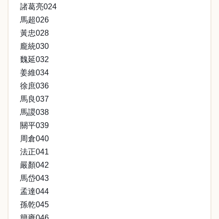
諸葛亮024
馬超026
黃忠028
龐統030
魏延032
姜維034
徐庶036
馬良037
馬謖038
關平039
周倉040
法正041
嚴顏042
馬岱043
孟達044
孫乾045
簡雍046