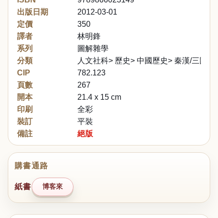
出版日期
2012-03-01
定價
350
譯者
林明鋒
系列
圖解雜學
分類
人文社科> 歷史> 中國歷史> 秦漢/三國
CIP
782.123
頁數
267
開本
21.4 x 15 cm
印刷
全彩
裝訂
平裝
備註
絕版
購書通路
紙書
博客來