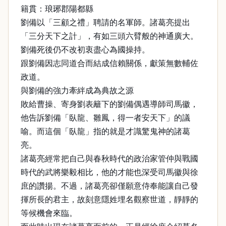
籍貫：琅琊郡陽都縣
劉備以「三顧之禮」聘請的名軍師。諸葛亮提出
「三分天下之計」，有如三頭六臂般的神通廣大。
劉備死後仍不改初衷盡心為國操持。
跟劉備因志同道合而結成信賴關係，獻策無數輔佐
政道。
與劉備的強力牽絆成為典故之源
敗給曹操、寄身劉表籬下的劉備偶遇導師司馬徽，
他告訴劉備「臥龍、雛鳳，得一者安天下」的議
喻。而這個「臥龍」指的就是才識驚鬼神的諸葛
亮。
諸葛亮經常把自己與春秋時代的政治家管仲與戰國
時代的武將樂毅相比，他的才能也深受司馬徽與徐
庶的讚揚。不過，諸葛亮卻僅願意侍奉能讓自己發
揮所長的君主，故刻意隱姓埋名觀察世道，靜靜的
等候機會來臨。