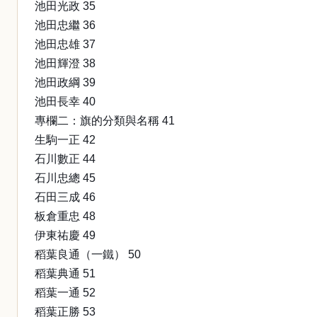
池田光政 35
池田忠繼 36
池田忠雄 37
池田輝澄 38
池田政綱 39
池田長幸 40
專欄二：旗的分類與名稱 41
生駒一正 42
石川數正 44
石川忠總 45
石田三成 46
板倉重忠 48
伊東祐慶 49
稻葉良通（一鐵） 50
稻葉典通 51
稻葉一通 52
稻葉正勝 53