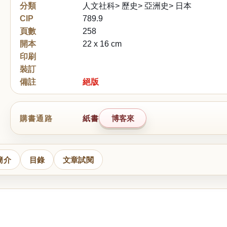
分類
人文社科> 歷史> 亞洲史> 日本
CIP
789.9
頁數
258
開本
22 x 16 cm
印刷
裝訂
備註
絕版
購書通路
紙書
博客來
簡介
目錄
文章試閱