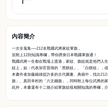
內容簡介
一次全蒐集──212名戰國武將家紋軍旗，
並附上12則知識專欄，帶你躋身日本戰國軍旗通！
戰國武將一生都在戰場上渡過，家紋、旗紋就是他們人
紋上，如：代表加官晉祿的「黑餅紋」、「白餅紋」，
本書作者加藤鐵雄從許多的古代圖畫、典籍中，找出21
旗」、真田幸村的「六文錢旗」，同時附上每位武將的
此外，本書還有十二個介紹軍旗紋樣相關知識的專欄，