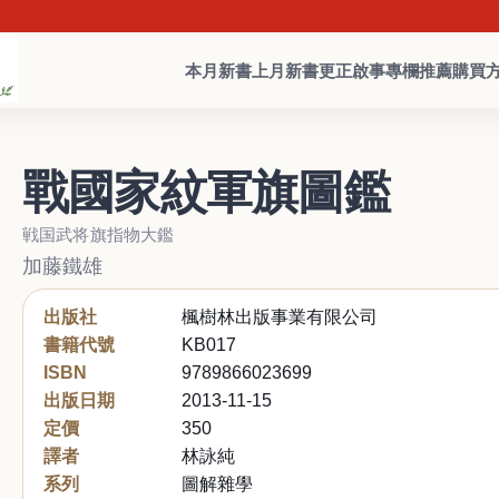
本月新書
上月新書
更正啟事
專欄推薦
購買
戰國家紋軍旗圖鑑
戦国武将旗指物大鑑
加藤鐵雄
出版社
楓樹林出版事業有限公司
書籍代號
KB017
ISBN
9789866023699
出版日期
2013-11-15
定價
350
譯者
林詠純
系列
圖解雜學