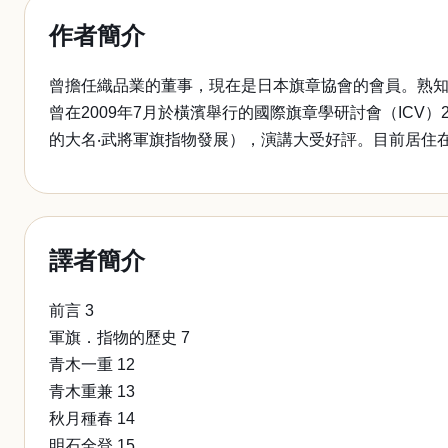
作者簡介
曾擔任織品業的董事，現在是日本旗章協會的會員。熟
曾在2009年7月於橫濱舉行的國際旗章學研討會（ICV）23中發表演講，講題是
的大名‧武將軍旗指物發展），演講大受好評。目前居住
譯者簡介
前言 3
軍旗．指物的歷史 7
青木一重 12
青木重兼 13
秋月種春 14
明石全登 15