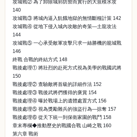
攻城戰② 為了卸除城郭防禦而實行的大規模水攻
140
攻城戰③ 將城內逼入飢餓地獄的無情斷糧計策 142
攻城戰④ 從地下侵入城內攻敵的奇策—土龍攻法
144
攻城戰⑤ 一心承受敵軍攻擊只求一絲勝機的籠城戰
146
終戰 合戰的終結方式 148
戰後處理① 將壯烈的赴死方式視為美學的戰國武將
150
戰後處理② 查驗敵將首級的詳細作法 152
戰後處理③ 戰後武將們獲得的褒賞 154
戰後處理④ 曝於戰場上的遺體處置方式 156
戰後處理⑤ 視為獎勵雜兵的強盜行為—掠奪 157
戰後處理⑥ 從天下統一到保衛家園的戰鬥 158
章末專欄◆推動歷史的戰國合戰 山崎之戰 160
第六章 戰術