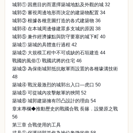
城郭① 因應目的而選擇築城地點及外觀的城 32
城郭② 審視周邊地形而決定的建築物配置 34
城郭③ 根據各種意圖打造的各式建築物 36
城郭④ 在本城周邊修建眾多支城的原因 38
城郭⑤ 兼作經濟據點與防守要塞的城下町 40
築城① 築城的具體進行過程 42
築城② 大規模工程中不可或缺的石垣建造 44
戰國的風俗① 戰國武將的住宅 46
築城③ 為保衛城郭抵抗敵軍而設置的各種壕溝技術
48
築城④ 戰況最激烈的城郭出入口—虎口 50
築城⑤ 可從城內攻擊敵軍的狹間 52
築城⑥ 城郭建築擁有凹凸設計的理由 54
章末專欄◆推動歷史的戰國合戰 長篠．設樂原之戰
56
第三章 合戰使用的工具
武具① 保護頭部並作為地位象徵的兜 58