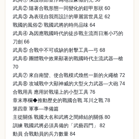
武具② 隨著合戰形態一同變化的鎧甲形狀 60
武具③ 為表現自我而設計的華麗當世具足 62
戰國的風俗② 戰國武將的時尚品味 64
武具④ 為因應戰國時代的徒步戰主流而日漸小巧的
刀劍 66
武具⑤ 合戰中不可或缺的射擊工具—弓 68
武具⑥ 團體戰中效果顯著的戰國時代主流武器—槍
70
武具⑦ 來自南蠻、使合戰模式煥然一新的火繩槍 72
武具⑧ 攻城戰中大顯神威的大型火力武器—大砲 74
合戰用具 應用於戰場上的小型工具 76
章末專欄◆推動歷史的戰國合戰 耳川之戰 78
第四章 軍事—準備篇
主從關係 戰國大名和武將之間締結的關係 80
訓練 戰國武將必須具備的「武藝四門」 82
動員 合戰動員的兵力數量 84