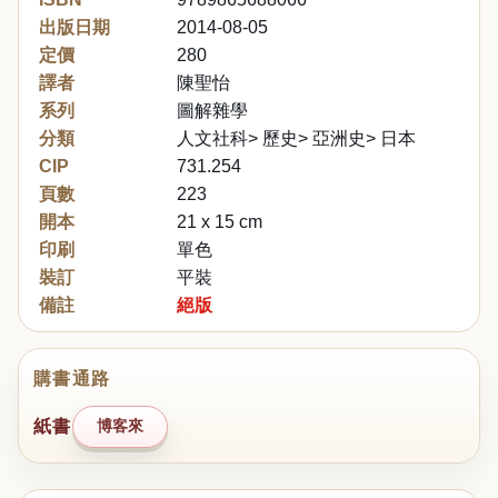
出版日期
2014-08-05
定價
280
譯者
陳聖怡
系列
圖解雜學
分類
人文社科> 歷史> 亞洲史> 日本
CIP
731.254
頁數
223
開本
21 x 15 cm
印刷
單色
裝訂
平裝
備註
絕版
購書通路
紙書
博客來