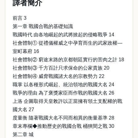
譯者簡介
前言 3
第一章 戰國合戰的基礎知識
戰國時代 由各地崛起的武將掀起的侵略戰爭 14
社會體制① 從禮儀權威之中孕育而生的武家政權—
室町幕府 16
社會體制② 窮途末路的京都朝廷實行的苦肉之計 18
社會體制③ 千方百計只求保命的公家貴族 20
社會體制④ 威脅戰國諸大名的宗教勢力 22
職掌 以各種形式崛起、統治領地的戰國大名 24
戰爭的理由 為了褒獎家臣而作戰的戰國大名 26
上洛 企圖取得天皇敇許以正當擁有領土支配權的戰
國大名 27
度量衡 隨著戰國大名不同而相異的衡量基準 28
章末專欄◆推動歷史的戰國合戰 桶狹間之戰 30
第二章 城