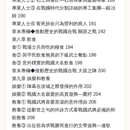
專業人士② 石工與番匠—石垣專家與建築專家 188
專業人士③ 在戰國時代分類詳細的專工集團—鍛冶
師 190
專業人士④ 誓死拚命只為營利的商人 191
章末專欄◆推動歷史的戰國合戰 關原之戰 192
第八章 飲食
食① 戰場士兵所吃的糧食 194
食② 與平民飲食無異的下級武士餐點 196
食③ 意外樸實的戰國大名飲食 198
章末專欄◆推動歷史的戰國合戰 大坂之陣 200
第九章 娛樂和教養
娛樂① 陣幕在攻城之際發揮的作用 202
娛樂② 戰國大名最愛的高貴遊興—鷹狩 204
教養① 戰國武將喜愛茶湯的意外理由 206
教養② 從辭世之句的吟詠方式看戰國武將必備的和
歌教養 208
教養③ 出征前為求戰勝而進行的文學遊興—連歌