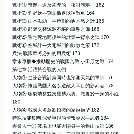
戰術① 奇襲—違反常理的「夜討朝驅」 162
戰術② 釣野伏—刻意撤退以誘敵軍 164
戰術③ 山本勘助一手策劃的啄木鳥之計 166
戰術④ 部隊交替源源不絕的車懸之備 168
戰術⑤ 置之死地而後生的計策—背水之陣 170
戰術⑥ 空城計—大開城門的欺敵之策 172
兵法 戰國武將必知的用兵術 173
章末專欄◆推動歷史的戰國合戰 小田原之戰 174
第七章 活躍於合戰的人們
人物① 進諫合戰計策同時也預測天氣的軍師 176
人物② 掩護戰國大名以避敵人耳目的影武者 178
人物③ 容貌端整並集優越武勇、教養於一身的小姓
180
人物④ 戰國大名意欲招攬的家臣類型 182
特殊技能集團 深受重視的情報專家—忍者 184
專業人士① 戰場上也能大顯身手的鑛山技師 186