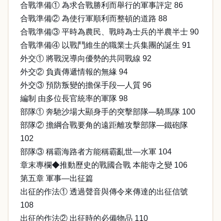
合戰準備① 為求合戰勝利而舉行的軍事評定 86
合戰準備② 為使行軍順利而整頓的道路 88
合戰準備③ 平時為農民、戰時為士兵的半農半士 90
合戰準備④ 以戰鬥維生的職業士兵集團的誕生 91
外交① 將戰況導向優勢的共同戰線 92
外交② 負責傳遞情報的無緣 94
外交③ 預防叛變的擔保手段—人質 96
編制 由多位長官統率的軍隊 98
部隊① 奔馳沙場大顯身手的突擊部隊—騎馬隊 100
部隊② 擔綱合戰要角的遠距離攻擊部隊—鐵砲隊
102
部隊③ 稱霸海路者方能稱霸亂世—水軍 104
章末專欄◆推動歷史的戰國合戰 本能寺之變 106
第五章 軍事—出征篇
出征的作法① 透過聲音與傳令來傳達的出征信號
108
出征的作法② 出征時的必備物品 110