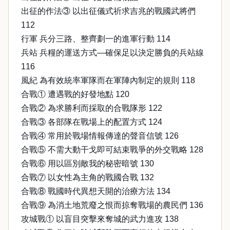
出征的作法③ 以出征儀式祈求吉兆的戰國武將們
112
行軍 兵分三路、整齊劃一的進軍行動 114
兵站 兵糧的運送方式—確保足以決定勝負的兵站線
116
風紀 為有效統率軍隊而在軍陣內制定的規則 118
合戰① 遭遇戰的好發地點 120
合戰② 為求勝利而採取的合戰隊形 122
合戰③ 各部隊在戰場上的配置方式 124
合戰④ 常用於戰場情報傳達的聲音信號 126
合戰⑤ 不需大動干戈即可結束戰爭的外交戰略 128
合戰⑥ 用以區別敵我的秘密暗號 130
合戰⑦ 以女性為主角的戰國合戰 132
合戰⑧ 戰國時代異想天開的治療方法 134
合戰⑨ 為消土地荒廢之恨而掠奪戰場的農民們 136
攻城戰① 以盲目突擊來奪城的武力進攻 138