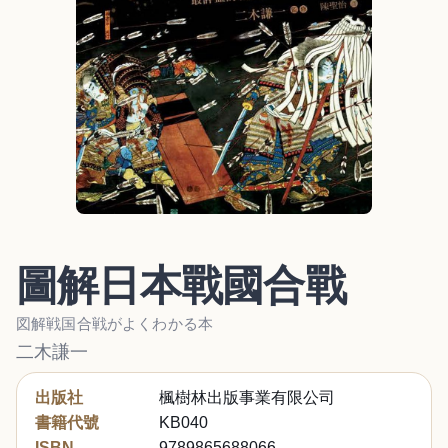
圖解日本戰國合戰
図解戦国合戦がよくわかる本
二木謙一
出版社
楓樹林出版事業有限公司
書籍代號
KB040
ISBN
9789865688066