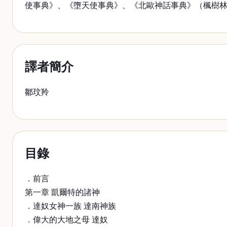
使事典》、《墮天使事典》、《北歐神話事典》（楓樹
譯者簡介
鄒玟羚
目錄
．前言
第一章 凱爾特的諸神
．達奴女神一族 達南神族
．偉大的大地之母 達奴