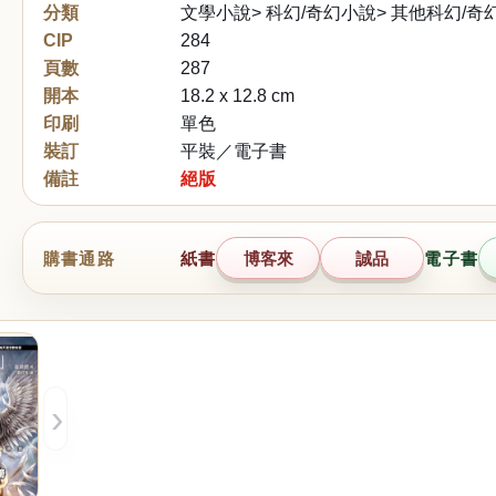
分類
文學小說> 科幻/奇幻小說> 其他科幻/奇
CIP
284
頁數
287
開本
18.2 x 12.8 cm
印刷
單色
裝訂
平裝／電子書
備註
絕版
購書通路
紙書
博客來
誠品
電子書
›