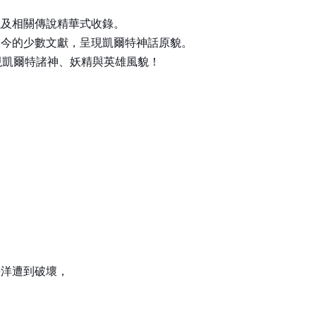
以及相關傳說精華式收錄。
迄今的少數文獻，呈現凱爾特神話原貌。
現凱爾特諸神、妖精與英雄風貌！
，
，
海洋遭到破壞，