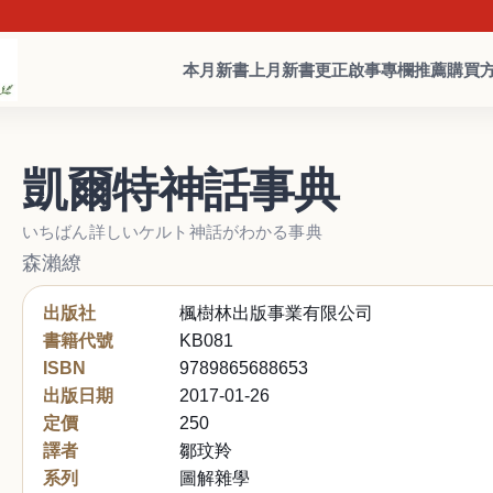
本月新書
上月新書
更正啟事
專欄推薦
購買
凱爾特神話事典
いちばん詳しいケルト神話がわかる事典
森瀨繚
出版社
楓樹林出版事業有限公司
書籍代號
KB081
ISBN
9789865688653
出版日期
2017-01-26
定價
250
譯者
鄒玟羚
系列
圖解雜學