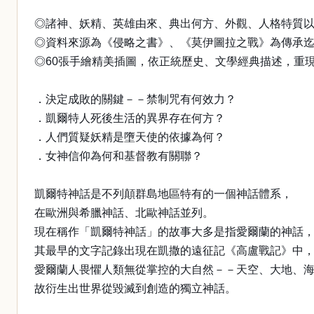
◎諸神、妖精、英雄由來、典出何方、外觀、人格特質
◎資料來源為《侵略之書》、《莫伊圖拉之戰》為傳承
◎60張手繪精美插圖，依正統歷史、文學經典描述，重
．決定成敗的關鍵－－禁制咒有何效力？
．凱爾特人死後生活的異界存在何方？
．人們質疑妖精是墮天使的依據為何？
．女神信仰為何和基督教有關聯？
凱爾特神話是不列顛群島地區特有的一個神話體系，
在歐洲與希臘神話、北歐神話並列。
現在稱作「凱爾特神話」的故事大多是指愛爾蘭的神話
其最早的文字記錄出現在凱撒的遠征記《高盧戰記》中
愛爾蘭人畏懼人類無從掌控的大自然－－天空、大地、
故衍生出世界從毀滅到創造的獨立神話。