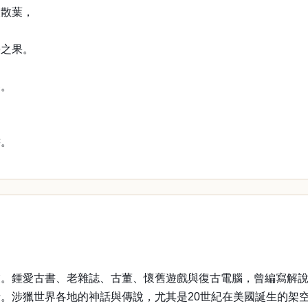
枝散葉，
學之果。
界。
書。
業。鍾愛古書、老雜誌、古董、懷舊遊戲與復古電腦，曾編寫解
。涉獵世界各地的神話與傳說，尤其是20世紀在美國誕生的架