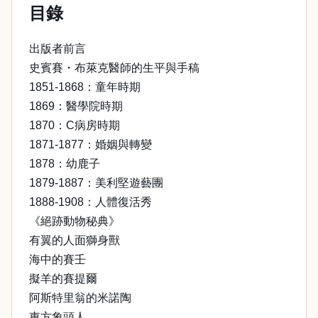
目錄
出版者前言
史賓賽・布萊克醫師的生平與手稿
1851-1868：童年時期
1869：醫學院時期
1870：C病房時期
1871-1877：婚姻與轉變
1878：幼鹿子
1879-1887：美利堅遊藝團
1888-1908：人體復活秀
《絕跡動物秘典》
有翼的人面獅身獸
海中的賽壬
擬羊的賽提爾
阿斯特里翁的米諾陶
東方象頭人