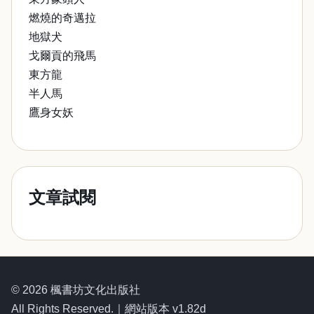
燃燒的奇邁拉
地獄犬
戈爾貢的飛馬
東方龍
半人馬
鷹身女妖
文章試閱
© 2026 楓書坊文化出版社
All Rights Reserved.｜網站版本 v1.82d