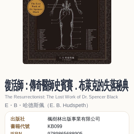
復活師：傳奇醫師史賓賽．布萊克的失落秘典
The Resurrectionist: The Lost Work of Dr. Spencer Black
E・B・哈德斯佩（E. B. Hudspeth）
出版社
楓樹林出版事業有限公司
書籍代號
KB099
ISBN
9789865688905