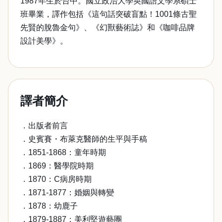
1987年生於台中。國立政治大學英國語文學系碩士
班畢業，譯作包括《這句話突破盲點！1001條古聖
先賢的脫魯金句》、《幻獸藝術誌》和《咖啡品牌
設計美學》。
譯者簡介
．出版者前言
．史賓賽・布萊克醫師的生平與手稿
．1851-1868：童年時期
．1869：醫學院時期
．1870：C病房時期
．1871-1877：婚姻與轉變
．1878：幼鹿子
．1879-1887：美利堅遊藝團