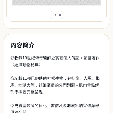
1
/ 10
內容簡介
◎收錄19世紀傳奇醫師史賓塞個人傳記＋驚世著作
《絕跡動物秘典》
◎記載11種已絕跡的神祕生物，包括龍、人馬、飛
馬、地獄犬等，鉅細靡遺的分門別類＋肌肉骨骼解
剖學插圖完整呈現。
◎史賓塞醫師的日記、書信及巡廻演出的宣傳海報
原稿公開。