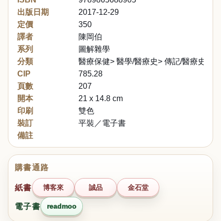
出版日期
2017-12-29
定價
350
譯者
陳岡伯
系列
圖解雜學
分類
醫療保健> 醫學/醫療史> 傳記/醫療史
CIP
785.28
頁數
207
開本
21 x 14.8 cm
印刷
雙色
裝訂
平裝／電子書
備註
購書通路
紙書
博客來
誠品
金石堂
電子書
readmoo