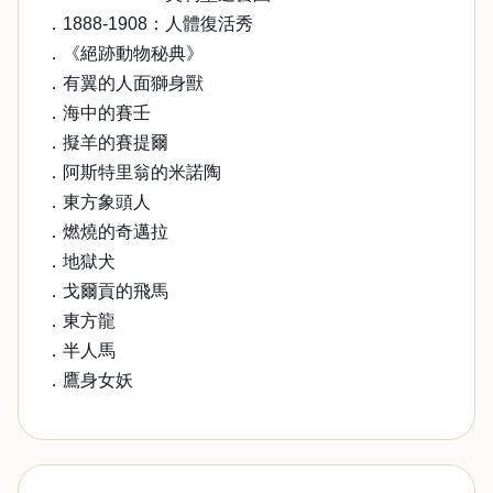
．1888-1908：人體復活秀
．《絕跡動物秘典》
．有翼的人面獅身獸
．海中的賽壬
．擬羊的賽提爾
．阿斯特里翁的米諾陶
．東方象頭人
．燃燒的奇邁拉
．地獄犬
．戈爾貢的飛馬
．東方龍
．半人馬
．鷹身女妖