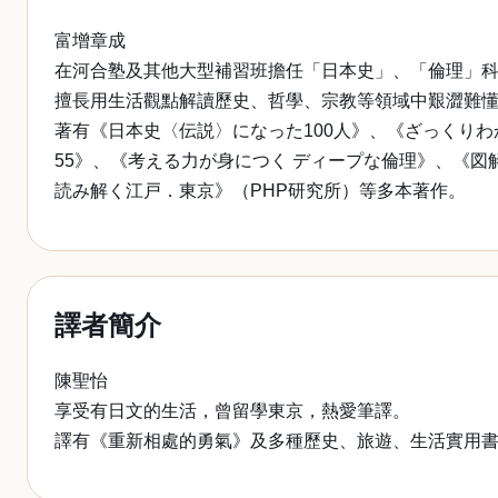
富增章成
在河合塾及其他大型補習班擔任「日本史」、「倫理」
擅長用生活觀點解讀歷史、哲學、宗教等領域中艱澀難
著有《日本史〈伝説〉になった100人》、《ざっくりわ
55》、《考える力が身につく ディープな倫理》、《図
読み解く江戸．東京》（PHP研究所）等多本著作。
譯者簡介
陳聖怡
享受有日文的生活，曾留學東京，熱愛筆譯。
譯有《重新相處的勇氣》及多種歷史、旅遊、生活實用