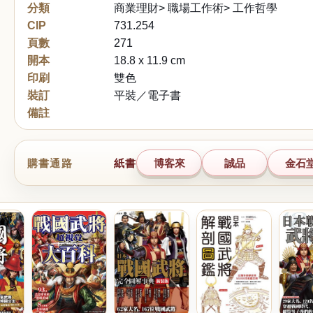
分類
商業理財> 職場工作術> 工作哲學
CIP
731.254
頁數
271
開本
18.8 x 11.9 cm
印刷
雙色
裝訂
平裝／電子書
備註
購書通路
紙書
博客來
誠品
金石