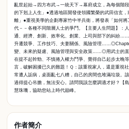
亂世起始→四方布武→一統天下→幕府成立，為每個階段
的下剋上人生」●透過地區開發使領國繁榮的武田信玄，
離」●重視美學的企劃專家竹中半兵衛，將發表「如何將工
代－－各種不同階層人士的爭鬥。【主要人生問題】：人際
通、經濟、創新、效率化、創業、上司與部下的糾紛……◎
升遷競爭、工作技巧、夫妻關係、風險管理……◎Chap
變、未來的疑慮、風險管理與安全政策……◎用武士的直
在提不起幹勁、不慎捲入權力鬥爭、覺得自己起步太晚
言，破解困擾已久的難題！Ｑ：該重視家人，還是重視
常遭人詬病，桌面亂七八糟，自己的房間也堆滿垃圾。
過得提心吊膽，無法安心。請問我該怎麼調適才好？【
慧珠璣，協助您站上時代巔峰。
作者簡介