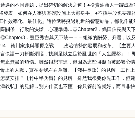
遭遇的不同難題，提出確切的解決之道！●從賣油商人一躍成為
將發表「如何在人事與基礎設施上大顯身手」●不擇手段也要贏
作效率化、最佳化」諸位武將挺過亂世的智慧結晶，都化作能夠運
關係、行動的決斷、心理準備…◎Chapter2．織田信長與
Chapter3．豐臣秀吉與天下統一－－組織的酬勞、升遷，
ter4．德川家康與關原之戰－－政治情勢的發展和改革。【主
言快語一刀斬斷煩惱，找到足以立足於亂世的「人生羅盤」！ 
等無止無盡的煩惱。雖然很想前進，但因為這些阻礙而被影響心
社會上的人脈，實在令我左右為難。【淺井長政】的見解→工作上
該怎麼安排？【竹中半兵衛】的見解→雖然我很要你先工作，但
島津義弘】的見解→別人什麼也不懂，你只管前進就好，而且非