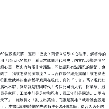
60位戰國武將，運用「歷史Ｘ商管Ｘ哲學Ｘ心理學」解答你的
◎用「現代化的觀點」看日本戰國時代歷史：內文以淺顯易懂的
療癒心靈：歷史有時候非常殘酷，即使讀到有點殘忍的情節，也
不夠了，我該怎麼開源節流？→→合作夥伴總是擺爛！該怎麼應
。◎亂世武將的生存哲學應用在現代，真的「ㄟ合」嗎？現代社
象層出不窮，儼然就是戰國時代！各個公司衝人氣、衝業績、競
職員是家臣，工讀生則是足輕和忍者，員工守則是國法……兩者
局天下」，施展長才！亂世出英雄，而誰是英雄？就看誰會設定
略」。本書以戰國時期的先後時序分為4個章節，從合久必分的