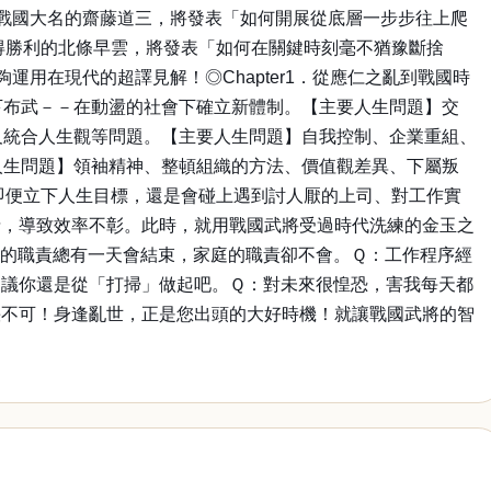
戰國大名的齋藤道三，將發表「如何開展從底層一步步往上爬
得勝利的北條早雲，將發表「如何在關鍵時刻毫不猶豫斷捨
用在現代的超譯見解！◎Chapter1．從應仁之亂到戰國時
天下布武－－在動盪的社會下確立新體制。【主要人生問題】交
以及統合人生觀等問題。【主要人生問題】自我控制、企業重組、
要人生問題】領袖精神、整頓組織的方法、價值觀差異、下屬叛
即便立下人生目標，還是會碰上遇到討人厭的上司、對工作實
情，導致效率不彰。此時，就用戰國武將受過時代洗練的金玉之
的職責總有一天會結束，家庭的職責卻不會。Ｑ：工作程序經
建議你還是從「打掃」做起吧。Ｑ：對未來很惶恐，害我每天都
快不可！身逢亂世，正是您出頭的大好時機！就讓戰國武將的智