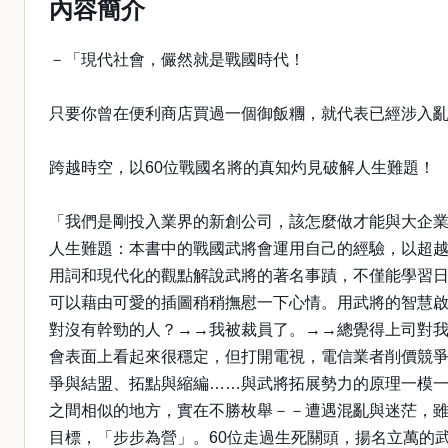
內容簡介
－「現代社會，儼然就是戰國時代！
只要你曾在便利商店買過一個御飯糰，就代表已經涉入
跨越時空，以60位戰國名將的真知灼見破解人生難題！
「我們是剛投入業界的新創公司，該怎麼做才能與大企業
人生難題：本書中的戰國武將會運用自己的經驗，以超
用詞和現代化的觀點解說武將的著名事蹟，不僅能學習
可以藉由可愛的插圖稍稍撫慰一下心情。用武將的智慧
對沒有幹勁的人？→→我被裁員了。→→總覺得上司對
會表面上看起來很穩定，但打開電視，電信業者削價競
爭與結盟、拓點與縮編……與武將拓展勢力的原理一模
之間相似的地方，實在不勝枚舉－－遭遇混亂與迷茫，
目標，「步步為營」。60位走過生死關頭，揚名立萬的