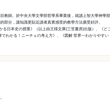
科目教師。於中央大學文學部哲學系畢業後，就讀上智大學神學
懂的部分，讓知識更貼近讀者真實感受的教學方法廣受好評。
かる日本史の授業》（以上由王様文庫(三笠書房)出版）、《ど
解でわかる！ニーチェの考え方》、《図解 世界一わかりやすい 
書。