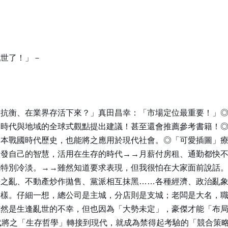
亂世了！」－
抗衡、在業界存活下來？」真田昌幸：「市場定位最重要！」◎
越時代與地域的全球式觀點提出建議！甚至還會推薦參考書籍！
日本戰國時代歷史，也能將之應用於現代社會。◎「可愛插圖」
啟發自己的智慧，活用在生存的時代→→月薪付房租、通勤都快
我特別冷淡。→→雖然知道要求表現，但我很怕在大家面前說話
爭之亂、不動產炒作拋售、黨派相互抹黑……各種經濟、政治亂
一樣。仔細一想，總公司是主城，分店則是支城；老闆是大名，
雖然是生逢亂世的不幸，但也因為「大勢未定」，豪傑才能「布
武將之「生存哲學」轉接到現代，就成為禁得起考驗的「競合策