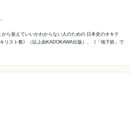
部。
こから覚えていいかわからない人のための 日本史のオキテ
キリスト教》（以上由KADOKAWA出版）、《「地下鉄」で