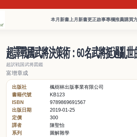
本月新書
上月新書
更正啟事
專欄推薦
購買
超譯戰國武將決策術：60名武將挺過亂
超訳戦国武将図鑑
富增章成
出版社
楓樹林出版事業有限公司
書籍代號
KB123
ISBN
9789869691567
出版日期
2019-01-25
定價
300
譯者
陳聖怡
系列
圖解雜學