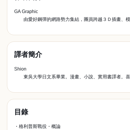
GA Graphic
由愛好鋼彈的網路勢力集結，團員跨越３Ｄ插畫、模
譯者簡介
Shion
東吳大學日文系畢業。漫畫、小說、實用書譯者。喜歡
目錄
・格利普斯戰役・概論