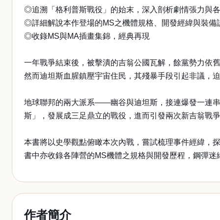
◎追溯「格利普斯戰役」的始末，深入剖析劇情張力與
◎詳細解說本作登場的MS之機體規格、開發經緯與裝備
◎收錄MS與MA插畫集錦，經典再現
一年戰爭結束後，被擊潰的吉翁公國瓦解，餘黨勢力依
然而迪坦斯血腥鎮壓宇宙住民，其殘暴手段引起非議，
地球聯邦的兩大派系——幽谷與迪坦斯，接連爆發一連
斯」，發展成三足鼎立的戰役，進而引發兩次新吉翁戰
本書將以史學觀點俯瞰本次內戰，嘗試梳理事件經緯，
書中亦收錄各陣營的MS機體之規格與開發歷程，鋼彈迷
作者簡介