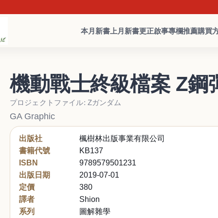
本月新書
上月新書
更正啟事
專欄推薦
購買
機動戰士終級檔案 Z鋼
プロジェクトファイル: Zガンダム
GA Graphic
出版社
楓樹林出版事業有限公司
書籍代號
KB137
ISBN
9789579501231
出版日期
2019-07-01
定價
380
譯者
Shion
系列
圖解雜學