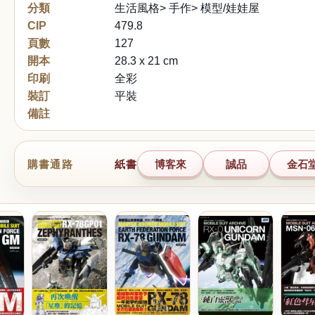
分類
生活風格> 手作> 模型/娃娃屋
CIP
479.8
頁數
127
開本
28.3 x 21 cm
印刷
全彩
裝訂
平裝
備註
購書通路
紙書
博客來
誠品
金石