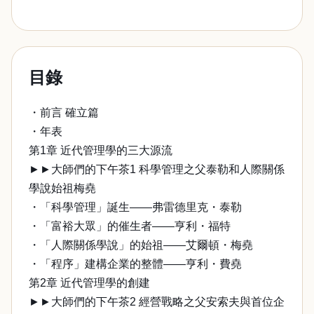
目錄
・前言 確立篇
・年表
第1章 近代管理學的三大源流
►►大師們的下午茶1 科學管理之父泰勒和人際關係
學說始祖梅堯
・「科學管理」誕生——弗雷德里克・泰勒
・「富裕大眾」的催生者——亨利・福特
・「人際關係學說」的始祖——艾爾頓・梅堯
・「程序」建構企業的整體——亨利・費堯
第2章 近代管理學的創建
►►大師們的下午茶2 經營戰略之父安索夫與首位企