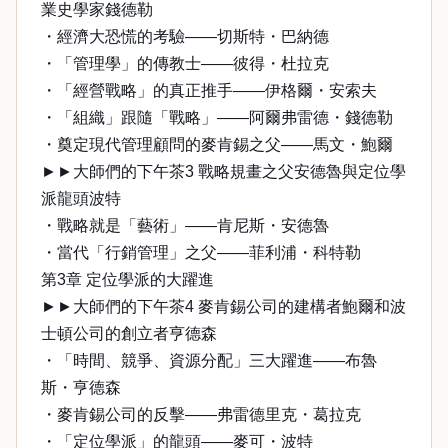
業史學家錢德勒
・經濟大恐慌的考驗——切斯特・巴納德
・「管理學」的傳教士——彼得・杜拉克
・「經營戰略」的真正推手——伊格爾・安索夫
・「組織」跟隨「戰略」——阿爾弗雷德・錢德勒
・奠定現代管理顧問的麥肯錫之父——馬文・鮑爾
►►大師們的下午茶3 戰略規畫之父安德魯與定位學
派龍頭波特
・戰略就是「藝術」——肯尼斯・安德魯
・當代「行銷管理」之父——菲利浦・科特勒
第3章 定位學派的大躍進
►►大師們的下午茶4 麥肯錫公司的建構者鮑爾和波
士頓公司的創立者亨德森
・「時間、競爭、資源分配」三大躍進——布魯
斯・亨德森
・麥肯錫公司的反擊——弗雷德里克・葛拉克
・「定位學派」的龍頭——麥可・波特