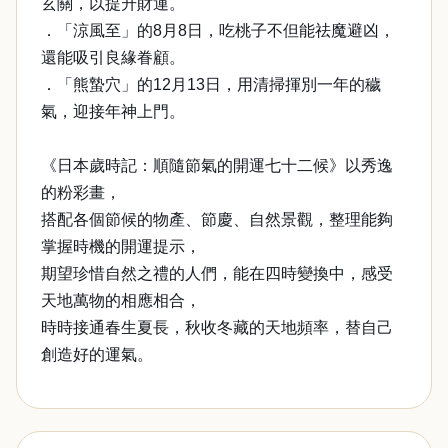
玄關，以提升財運。
．「涼風至」的8月8日，吃桃子不但能祛魔避凶，
還能吸引良緣眷顧。
．「熊蟄穴」的12月13日，用清掃揮別一年的穢
氣，迎接年神上門。
《日本歲時記：順隨節氣的開運七十二候》以秀逸
的粉彩畫，
搭配各個節候的物產、節慶、自然景觀，整理能夠
掌握時機的開運提示，
期望珍惜自然之禮的人們，能在四時變換中，感受
天地萬物的相應相合，
時時接通春生夏長，秋收冬藏的天地頻率，替自己
創造好的運氣。