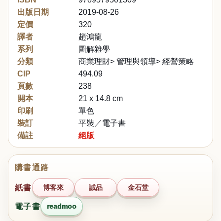
出版日期
2019-08-26
定價
320
譯者
趙鴻龍
系列
圖解雜學
分類
商業理財> 管理與領導> 經營策略
CIP
494.09
頁數
238
開本
21 x 14.8 cm
印刷
單色
裝訂
平裝／電子書
備註
絕版
購書通路
紙書
博客來
誠品
金石堂
電子書
readmoo