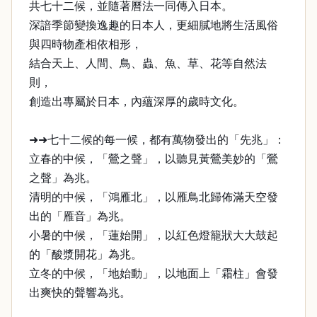
共七十二候，並隨著曆法一同傳入日本。
深諳季節變換逸趣的日本人，更細膩地將生活風俗
與四時物產相依相形，
結合天上、人間、鳥、蟲、魚、草、花等自然法
則，
創造出專屬於日本，內蘊深厚的歲時文化。
➜➜七十二候的每一候，都有萬物發出的「先兆」：
立春的中候，「鶯之聲」，以聽見黃鶯美妙的「鶯
之聲」為兆。
清明的中候，「鴻雁北」，以雁鳥北歸佈滿天空發
出的「雁音」為兆。
小暑的中候，「蓮始開」，以紅色燈籠狀大大鼓起
的「酸漿開花」為兆。
立冬的中候，「地始動」，以地面上「霜柱」會發
出爽快的聲響為兆。