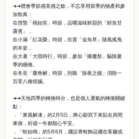
➜➜體會季節感美感之餘，不忘享用當季的物產和參
加祭典：
在啓蟄「桃始笑」時節，品嚐滋味鮮甜的「鯡魚甘
露煮」，
在小滿「紅花榮」時節，欣賞「金魚草」隨風搖曳
的丰姿，
在大暑「大雨時行」時節，參加「睡魔祭」驅除夏
季的睏倦。
在冬至「麋角解」時節，則聽「除夜之鐘」消除一
百零八種煩腦。
➜➜天地四季的轉換時分，也是個人運氣的轉換關鍵
點：
．「東風解凍」的2月5日，將心願寫下來貼在房間
東側，祈禱一年都順心平安。
．「蛙始鳴」的5月6月，擺設青蛙飾品擺在客廳或