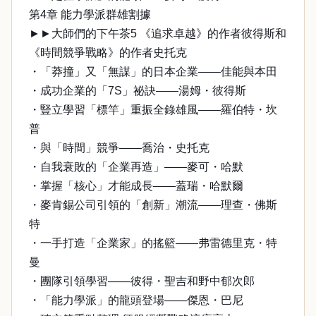
第4章 能力學派群雄割據
►►大師們的下午茶5 《追求卓越》的作者彼得斯和
《時間競爭戰略》的作者史托克
・「莽撞」又「無謀」的日本企業——佳能與本田
・成功企業的「7S」祕訣——湯姆・彼得斯
・豎立學習「標竿」重振全錄雄風——羅伯特・坎
普
・與「時間」競爭——喬治・史托克
・自我衰敗的「企業再造」——麥可・哈默
・掌握「核心」才能成長——蓋瑞・哈默爾
・麥肯錫公司引領的「創新」潮流——理查・佛斯
特
・一手打造「企業家」的搖籃——弗雷德里克・特
曼
・團隊引領學習——彼得・聖吉和野中郁次郎
・「能力學派」的龍頭登場——傑恩・巴尼