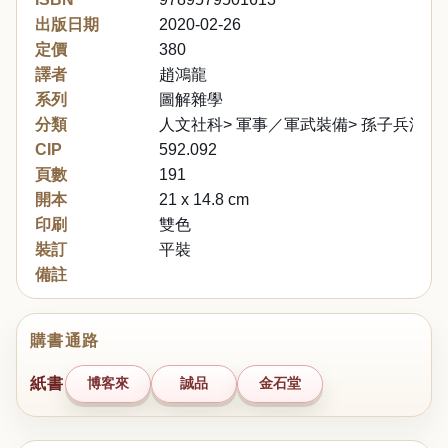
出版日期
2020-02-26
定價
380
譯者
趙鴻龍
系列
圖解雜學
分類
人文社科> 軍事／軍武裝備> 孫子兵法與
CIP
592.092
頁數
191
開本
21 x 14.8 cm
印刷
雙色
裝訂
平裝
備註
購書通路
紙書
博客來
誠品
金石堂