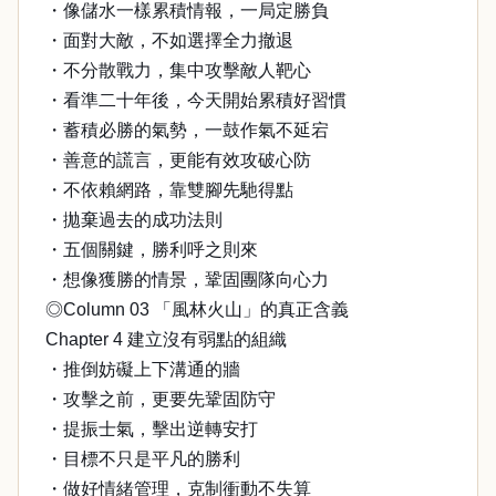
・像儲水一樣累積情報，一局定勝負
・面對大敵，不如選擇全力撤退
・不分散戰力，集中攻擊敵人靶心
・看準二十年後，今天開始累積好習慣
・蓄積必勝的氣勢，一鼓作氣不延宕
・善意的謊言，更能有效攻破心防
・不依賴網路，靠雙腳先馳得點
・拋棄過去的成功法則
・五個關鍵，勝利呼之則來
・想像獲勝的情景，鞏固團隊向心力
◎Column 03 「風林火山」的真正含義
Chapter 4 建立沒有弱點的組織
・推倒妨礙上下溝通的牆
・攻擊之前，更要先鞏固防守
・提振士氣，擊出逆轉安打
・目標不只是平凡的勝利
・做好情緒管理，克制衝動不失算