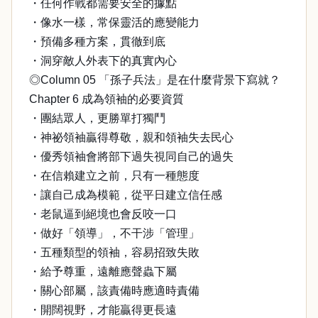
・任何作戰都需要安全的據點
・像水一樣，常保靈活的應變能力
・預備多種方案，貫徹到底
・洞穿敵人外表下的真實內心
◎Column 05 「孫子兵法」是在什麼背景下寫就？
Chapter 6 成為領袖的必要資質
・團結眾人，更勝單打獨鬥
・神祕領袖贏得尊敬，親和領袖失去民心
・優秀領袖會將部下過失視同自己的過失
・在信賴建立之前，只有一種態度
・讓自己成為模範，從平日建立信任感
・老鼠逼到絕境也會反咬一口
・做好「領導」，不干涉「管理」
・五種類型的領袖，容易招致失敗
・給予尊重，遠離應聲蟲下屬
・關心部屬，該責備時應適時責備
・開闊視野，才能贏得更長遠