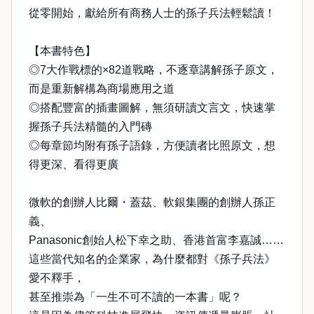
從零開始，獻給所有商務人士的孫子兵法輕鬆讀！
【本書特色】
◎7大作戰標的×82道戰略，不逐章講解孫子原文，
而是重新解構為商場應用之道
◎搭配豐富的插畫圖解，無須研讀文言文，快速掌
握孫子兵法精髓的入門磚
◎每章節均附有孫子語錄，方便讀者比照原文，想
得更深、看得更廣
微軟的創辦人比爾・蓋茲、軟銀集團的創辦人孫正
義、
Panasonic創始人松下幸之助、香港首富李嘉誠……
這些當代知名的企業家，為什麼都對《孫子兵法》
愛不釋手，
甚至推崇為「一生不可不讀的一本書」呢？