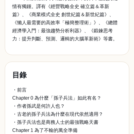
情有獨鍾。譯有《經營戰略全史 確立篇＆革新
篇》、《商業模式全史 創世紀篇＆新世紀篇》、
《懶人最需要的高效率「極簡整理術」》、《總體
經濟學入門：最強趨勢分析利器》、《鍛鍊思考
力：提升判斷、預測、邏輯的大腦革新術》等書。
目錄
・前言
Chapter 0 為什麼「孫子兵法」如此有名？
・作者孫武是何許人也？
・古老的孫子兵法為什麼在現代依然適用？
・孫子兵法也是商務人士的最強戰略天書
Chapter 1 為了不輸的萬全準備