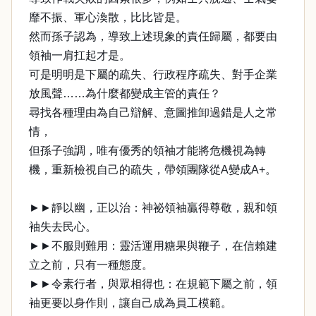
靡不振、軍心渙散，比比皆是。
然而孫子認為，導致上述現象的責任歸屬，都要由
領袖一肩扛起才是。
可是明明是下屬的疏失、行政程序疏失、對手企業
放風聲……為什麼都變成主管的責任？
尋找各種理由為自己辯解、意圖推卸過錯是人之常
情，
但孫子強調，唯有優秀的領袖才能將危機視為轉
機，重新檢視自己的疏失，帶領團隊從A變成A+。
►►靜以幽，正以治：神祕領袖贏得尊敬，親和領
袖失去民心。
►►不服則難用：靈活運用糖果與鞭子，在信賴建
立之前，只有一種態度。
►►令素行者，與眾相得也：在規範下屬之前，領
袖更要以身作則，讓自己成為員工模範。