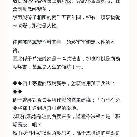
這是因為儘管科技進展飛快、資訊傳遞量膨脹、社
會制度幾經變革，
然而與孫子相距的兩千五百年間，卻有一項事物從
未改變，那便是人性。
任何戰略萬變不離其宗，始終牢牢鎖定人性的本
質。
因此孫子兵法雖然是一本兵法書，卻也可以是商務
戰略書，甚至是人生的領航手冊。
◆◆初出茅廬的職場新手，怎麼運用孫子兵法？
◆◆
孫子曾經對負責某項作戰的將軍建議：「有時有必
要將部下逼到退無可退的境地。」
以現代職場倫理的角度來看，這種作法根本是「職
場霸凌」吧？
然而我們不妨換個角度思考，孫子想強調的重點是