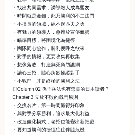
・找出共同需求，誘導敵人成為盟友
・時間就是金錢，此乃勝利的不二法門
・不擅長的領域，絕不逞匹夫之勇
・有魅力的領導人，愈擅於宣傳氣勢
・瞄準目標，將困境化為捷徑
・團隊同心協作，勝利便呼之欲來
・對手的情報，更要收集再收集
・想像落敗，打造無死角防護網
・讀心三招，隨心所欲操縱對手
・不戰鬥，才是終極的勝利之法
◎Column 02 孫子兵法也有忠實的日本讀者？
Chapter 3 立於不敗的戰鬥原則
・交換名片，第一時間贏得好印象
・與對手分享勝利，追求最大化利益
・改造僵化模式，老招也能變出新把戲
・要知道勝利的捷徑往往伴隨危機