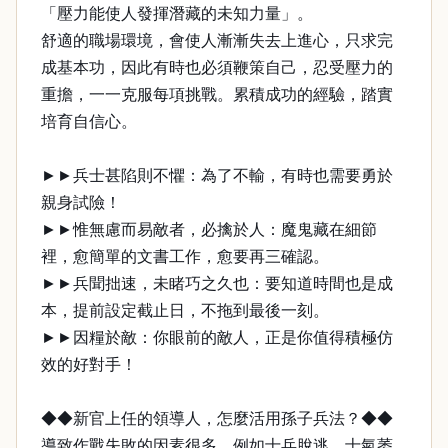
「壓力能使人發揮潛藏的未知力量」。
舒適的職場環境，會使人漸漸失去上進心，只求完
成基本功，因此有時也必須鞭策自己，忍受壓力的
重擔，一一克服每項挑戰。累積成功的經驗，踏實
培育自信心。
►►兵士甚陷則不懼：為了不輸，有時也需要勇於
親身試險！
►►惟無慮而易敵者，必擒於人：魔鬼藏在細節
裡，愈簡單的文書工作，愈要再三確認。
►►兵聞拙速，未睹巧之久也：要知道時間也是成
本，提前設定截止日，不拖到最後一刻。
►►因糧於敵：你眼前的敵人，正是你值得積極仿
效的好對手！
◆◆新官上任的領導人，怎麼活用孫子兵法？◆◆
導致作戰失敗的因素很多，例如士兵脫逃、士氣萎