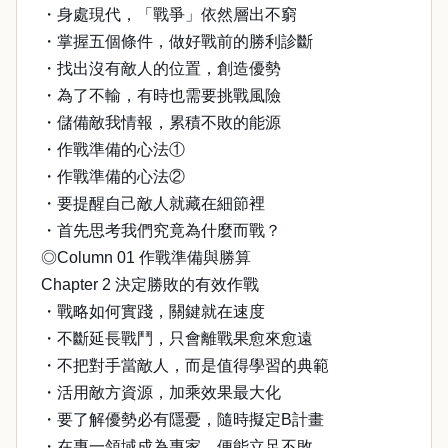
・身處現代，「戰爭」依然層出不窮
・掌握五個條件，做好戰前的勝利診斷
・找出沒有敵人的位置，創造優勢
・為了不輸，有時也需要挑戰風險
・儲備敵我情報，累積不敗的能源
・作戰準備的心法①
・作戰準備的心法②
・要提醒自己敵人就藏在細節裡
・首先思考我們究竟為什麼而戰？
◎Column 01 作戰準備與勝算
Chapter 2 決定勝敗的有效作戰
・戰略如何實踐，關鍵就在速度
・不斷延長戰鬥，只會離戰果愈來愈遠
・不把對手當敵人，而是值得學習的典範
・活用敵方資源，加乘效果最大化
・要了解優勢必有隱憂，隨時擬定B計畫
・在專一領域成為專家，便能立足不敗