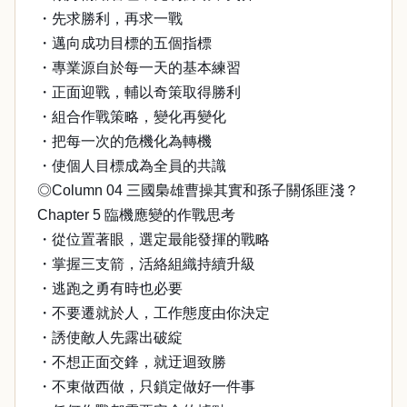
・先求勝利，再求一戰
・邁向成功目標的五個指標
・專業源自於每一天的基本練習
・正面迎戰，輔以奇策取得勝利
・組合作戰策略，變化再變化
・把每一次的危機化為轉機
・使個人目標成為全員的共識
◎Column 04 三國梟雄曹操其實和孫子關係匪淺？
Chapter 5 臨機應變的作戰思考
・從位置著眼，選定最能發揮的戰略
・掌握三支箭，活絡組織持續升級
・逃跑之勇有時也必要
・不要遷就於人，工作態度由你決定
・誘使敵人先露出破綻
・不想正面交鋒，就迂迴致勝
・不東做西做，只鎖定做好一件事