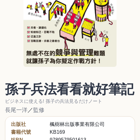
孫子兵法看看就好筆記
ビジネスに使える! 孫子の兵法見るだけノート
長尾一洋
／
監修
出版社
楓樹林出版事業有限公司
書籍代號
KB169
ISBN
9789579501613