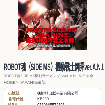
ROBOT魂〈SIDE MS〉機動戰士鋼彈ver.A.N.I.
ROBOT魂SIDE MS機動戦士ガンダムver. A.N.I.M.E.大全
HOBBY JAPAN編輯部
出版社
楓樹林出版事業有限公司
書籍代號
KB209
ISBN
9789865572303