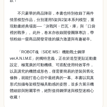
款！
不只豪華的商品陣容，本書也特別收錄了兩件
情景模型作品，分別運用5架與2架本系列模型，重
現動畫經典場面──「決戰阿・巴瓦・庫」與「口袋
裡的戰爭」。此外，卷末亦收錄開發團隊專訪，帶
領粉絲一窺商品開發背後的腦力激盪與有趣祕辛。
「ROBOT魂〈SIDE MS〉機動戰士鋼彈
ver.A.N.I.M.E」的獨特意義，正在於造型更貼近動畫
設定、極寬廣的可動機構、可搭配使用特效零件，
以及講究的機體成形色，僅需要簡易的塗裝與舊化
修飾，就能打造心目中最經典的一幕。本書以寫真
形式拍攝每架模型極具動感的姿態，並多方展示機
體細節與附屬零件，絕對值得鋼彈迷與模型迷精心
收藏！