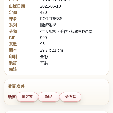
出版日期
2021-06-10
定價
420
譯者
FORTRESS
系列
圖解雜學
分類
生活風格> 手作> 模型/娃娃屋
CIP
999
頁數
95
開本
29.7 x 21 cm
印刷
全彩
裝訂
平裝
備註
購書通路
紙書
博客來
誠品
金石堂