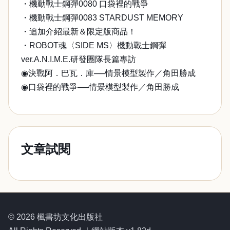
・機動戰士鋼彈0080 口袋裡的戰爭
・機動戰士鋼彈0083 STARDUST MEMORY
・追加介紹最新＆限定版商品！
・ROBOT魂〈SIDE MS〉機動戰士鋼彈
ver.A.N.I.M.E.研發團隊長篇專訪
◉決戰阿．巴瓦．庫──情景模型製作／角田勝成
◉口袋裡的戰爭──情景模型製作／角田勝成
文章試閱
© 2026 楓書坊文化出版社