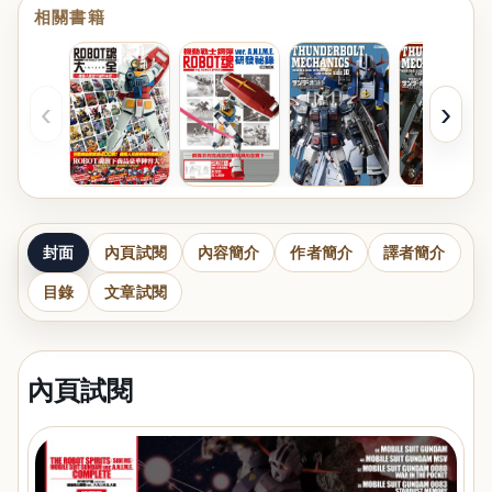
相關書籍
‹
›
封面
內頁試閱
內容簡介
作者簡介
譯者簡介
目錄
文章試閱
內頁試閱