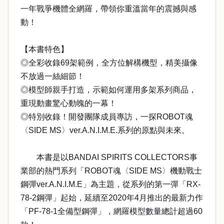
一年戰爭機體全網羅，帶領你重溫當年的震撼與感
動！
【本書特色】
◎全彩收錄69架範例，全方位解構機型，精美攝像
不放過一絲細節！
◎模型師親手打造，示範如何運用多架系列商品，
重現動畫驚心動魄的一幕！
◎特別收錄！開發團隊成員專訪，一探ROBOT魂
〈SIDE MS〉ver.A.N.I.M.E.系列的原點與未來。
本書是以BANDAI SPIRITS COLLECTORS事
業部的熱門系列「ROBOT魂〈SIDE MS〉機動戰士
鋼彈ver.A.N.I.M.E」為主題，從系列的第一彈「RX-
78-2鋼彈」起始，延續至2020年4月推出的最新力作
「PF-78-1全備型鋼彈」，網羅模型數量總計超過60