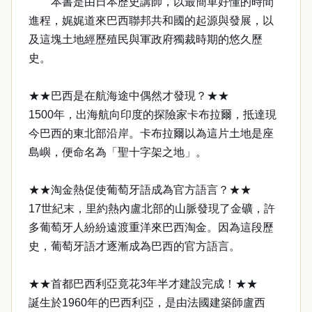
本書是由日本歷史講師，以最簡單好懂的時間
進程，娓娓道來巴西聯邦共和國的起源與發展，以
及這塊土地經歷殖民與軍政府獨裁時期的悠久歷
史。
★★巴西是在航海途中偶然才發現？★★
1500年，出海航向印度的探險家卡布拉爾，抵達現
今巴西的東北部沿岸。卡布拉爾以為這片土地是座
島嶼，便命名為「聖十字架之地」。
★★淘金熱促使葡萄牙語成為官方語言？★★
17世紀末，里約熱內盧北部的山脈發現了金礦，許
多葡萄牙人紛紛遠渡重洋來巴西淘金。因為這段歷
史，葡萄牙語才逐漸成為巴西的官方語言。
★★首都巴西利亞竟花3年半才建設完成！★★
誕生於1960年的巴西利亞，是由法國建築師盧西