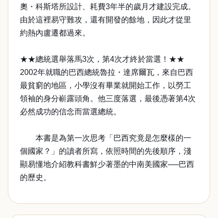
奧・科斯塔所設計、耗費3年半的歲月才建設完成。
由於這裡易守難攻，還有開發的餘地，因此才從里
約熱內盧遷都過來。
★★總統選舉落馬3次，第4次才終於當選！★★
2002年就職的巴西總統魯拉・達席爾瓦，來自巴西
最貧窮的地區，小學沒有畢業就開始工作，以勞工
領袖的身分嶄露頭角。他三度落選，最後憑著第4次
必然成功的信念而當選總統。
本書是為第一次思考「巴西究竟是怎麼樣的一
個國家？」的讀者所寫，依照時間的先後順序，淺
顯易懂地介紹教科書鮮少著墨的中南美國家──巴西
的歷史。