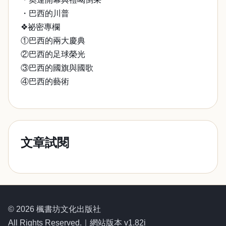
・巴西的川普
❖祕密專欄
①巴西的兩大慶典
②巴西的足球榮光
③巴西的國旗與國歌
④巴西的藝術
文章試閱
© 2026 楓書坊文化出版社
All Rights Reserved.｜網站版本 v1.82i