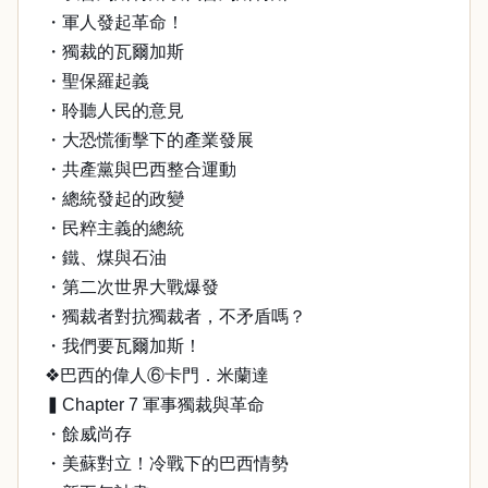
・軍人發起革命！
・獨裁的瓦爾加斯
・聖保羅起義
・聆聽人民的意見
・大恐慌衝擊下的產業發展
・共產黨與巴西整合運動
・總統發起的政變
・民粹主義的總統
・鐵、煤與石油
・第二次世界大戰爆發
・獨裁者對抗獨裁者，不矛盾嗎？
・我們要瓦爾加斯！
❖巴西的偉人⑥卡門．米蘭達
▍Chapter 7 軍事獨裁與革命
・餘威尚存
・美蘇對立！冷戰下的巴西情勢