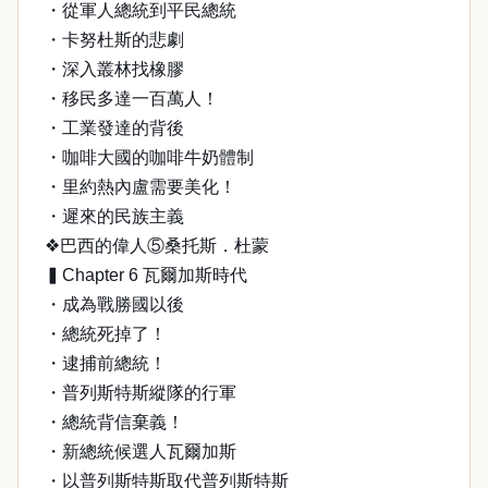
・從軍人總統到平民總統
・卡努杜斯的悲劇
・深入叢林找橡膠
・移民多達一百萬人！
・工業發達的背後
・咖啡大國的咖啡牛奶體制
・里約熱內盧需要美化！
・遲來的民族主義
❖巴西的偉人⑤桑托斯．杜蒙
▍Chapter 6 瓦爾加斯時代
・成為戰勝國以後
・總統死掉了！
・逮捕前總統！
・普列斯特斯縱隊的行軍
・總統背信棄義！
・新總統候選人瓦爾加斯
・以普列斯特斯取代普列斯特斯