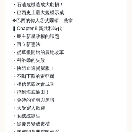
・石油危機造成大虧損！
・巴西史上最大規模示威
❖巴西的偉人⑦艾爾頓．冼拿
▍Chapter 8 新共和時代
・民主新星政權的課題
・再立新憲法
・從草根開始的農地改革
・科洛爾的失敗
・快阻止通貨膨脹！
・不斷下跌的雷亞爾
・相信第四次會成功
・挖到海底油田！
・金磚的光明與黑暗
・大受窮人歡迎
・女總統誕生
・從慶典變成喪禮
・奧運開幕典禮喝倒采