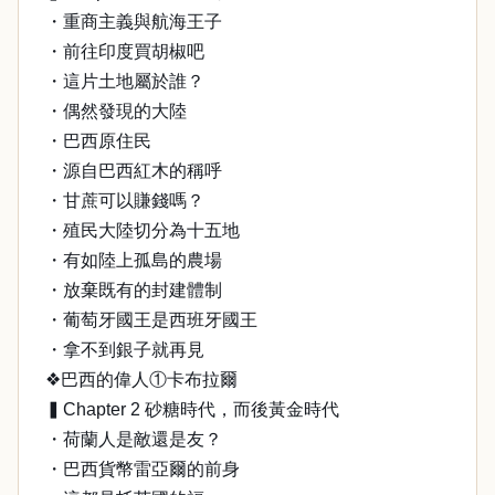
・重商主義與航海王子
・前往印度買胡椒吧
・這片土地屬於誰？
・偶然發現的大陸
・巴西原住民
・源自巴西紅木的稱呼
・甘蔗可以賺錢嗎？
・殖民大陸切分為十五地
・有如陸上孤島的農場
・放棄既有的封建體制
・葡萄牙國王是西班牙國王
・拿不到銀子就再見
❖巴西的偉人①卡布拉爾
▍Chapter 2 砂糖時代，而後黃金時代
・荷蘭人是敵還是友？
・巴西貨幣雷亞爾的前身