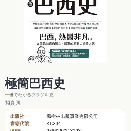
極簡巴西史
一冊でわかるブラジル史
関真興
出版社
楓樹林出版事業有限公司
書籍代號
KB234
ISBN
9786267218198