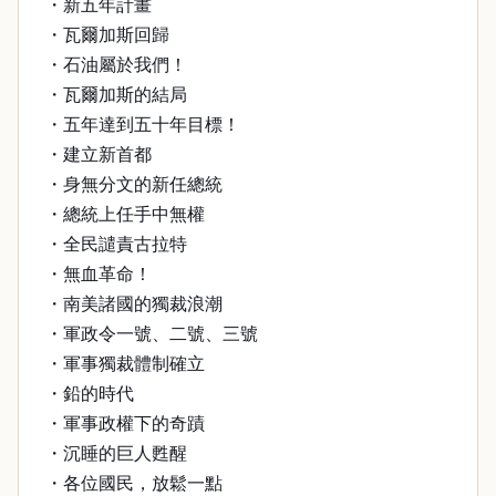
・新五年計畫
・瓦爾加斯回歸
・石油屬於我們！
・瓦爾加斯的結局
・五年達到五十年目標！
・建立新首都
・身無分文的新任總統
・總統上任手中無權
・全民譴責古拉特
・無血革命！
・南美諸國的獨裁浪潮
・軍政令一號、二號、三號
・軍事獨裁體制確立
・鉛的時代
・軍事政權下的奇蹟
・沉睡的巨人甦醒
・各位國民，放鬆一點