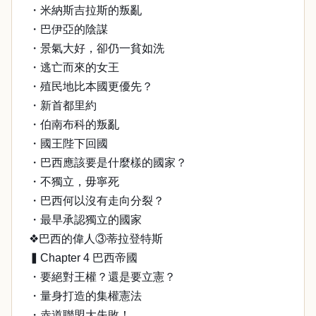
・米納斯吉拉斯的叛亂
・巴伊亞的陰謀
・景氣大好，卻仍一貧如洗
・逃亡而來的女王
・殖民地比本國更優先？
・新首都里約
・伯南布科的叛亂
・國王陛下回國
・巴西應該要是什麼樣的國家？
・不獨立，毋寧死
・巴西何以沒有走向分裂？
・最早承認獨立的國家
❖巴西的偉人③蒂拉登特斯
▍Chapter 4 巴西帝國
・要絕對王權？還是要立憲？
・量身打造的集權憲法
・赤道聯盟大失敗！