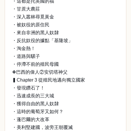
・這都是托英國的福
・甘蔗大農莊
・深入叢林尋覓黃金
・被奴役的原住民
・來自非洲的黑人奴隸
・反抗奴役的據點「基隆坡」
・淘金熱！
・道路與騾子
・停滯不前的殖民母國
❖巴西的偉人②安切塔神父
▍Chapter 3 從殖民地邁向獨立國家
・發現鑽石了！
・迅速成長的三大城
・獲得自由的黑人奴隸
・這時的葡萄牙又如何？
・蓬巴爾的大改革
・美利堅建國，波旁王朝覆滅