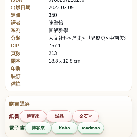
出版日期
2023-02-09
定價
350
譯者
陳聖怡
系列
圖解雜學
分類
人文社科> 歷史> 世界歷史> 中南美洲地
CIP
757.1
頁數
213
開本
18.8 x 12.8 cm
印刷
裝訂
備註
購書通路
紙書
博客來
誠品
金石堂
電子書
博客來
Kobo
readmoo