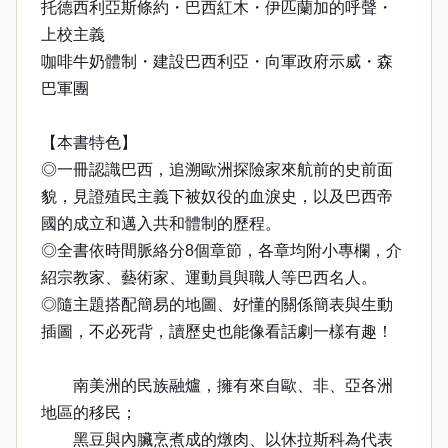
托德西利亞斯條約・巴西紅木・伊匹蘭加的呼聲・
上校主義
咖啡牛奶體制・建設巴西利亞・向軍政府示威・森
巴軍團
【本書特色】
◎一冊認識巴西，追溯歐洲探險家來航前的史前面
貌，見證殖民主義下被奴役的血淚史，以及巴西帝
國的成立和邁入共和體制的歷程。
◎全書依時間脈絡分8個章節，各章均附小專欄，介
紹宗教家、藝術家、運動員與職人等巴西名人。
◎隨主題搭配簡易的地圖、好懂的關係簡表與生動
插圖，不必死背，讀歷史也能像看話劇一樣有趣！
南美洲的民族融爐，擁有來自歐、非、亞各洲
地區的移民；
黑豆與內臟烹煮成的燉肉、以休拉斯科為代表