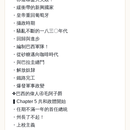
・緩衝帶的新興國家
・皇帝重回葡萄牙
・攝政時期
・騷亂不斷的一八三〇年代
・回歸與進步
・編制巴西軍隊！
・從砂糖邁向咖啡時代
・與巴拉圭纏鬥
・解放奴隸
・鐵路完工
・爆發軍事政變
❖巴西的偉人④毛阿子爵
▍Chapter 5 共和政體開始
・任期不滿一年的首任總統
・州長了不起！
・上校主義