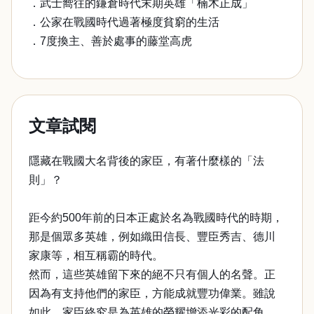
．武士嚮往的鎌倉時代末期英雄「楠木正成」
．公家在戰國時代過著極度貧窮的生活
．7度換主、善於處事的藤堂高虎
文章試閱
隱藏在戰國大名背後的家臣，有著什麼樣的「法
則」？
距今約500年前的日本正處於名為戰國時代的時期，
那是個眾多英雄，例如織田信長、豐臣秀吉、德川
家康等，相互稱霸的時代。
然而，這些英雄留下來的絕不只有個人的名聲。正
因為有支持他們的家臣，方能成就豐功偉業。雖說
如此，家臣終究是為英雄的榮耀增添光彩的配角。