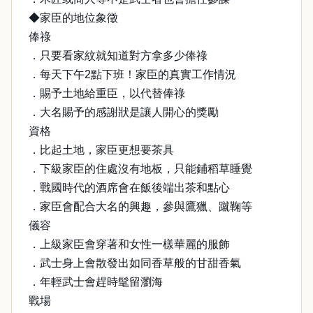
◆家臣的地位象徵
俸祿
．只要看家紋就知道對方拿多少俸祿
．每天下午2點下班！家臣的真實工作情況
．賜予土地給重臣，以代替俸祿
．大名賜予的感謝狀是讓人開心的獎勵
資格
．比起土地，家臣更想要茶具
．下級家臣的住處沒有地板，只能鋪稻草睡覺
．戰國時代的酒席會在飯後端出茶和點心
．家臣會配合大名的興趣，參與鷹獵、蹴鞠等
儀容
．上級家臣會穿著和女性一樣華麗的服飾
．武士身上會散發出如同香草般的甘甜香氣
．年輕武士會趕時髦留瀏海
戰場