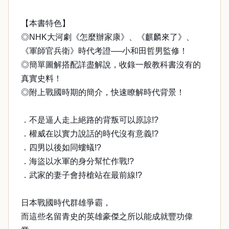
【本書特色】
◎NHK大河劇《怎麼辦家康》、《麒麟來了》、
《軍師官兵衛》時代考證──小和田哲男監修！
◎簡單圖解搭配詳盡解說，收錄一般教科書沒有的
真實史料！
◎附上戰國時期的簡介，快速瞭解時代背景！
．不是逼人走上絕路的背叛可以原諒!?
．權威在以實力說話的時代沒有意義!?
．四男以後如同螻蟻!?
．海盜以水軍的身分幫忙作戰!?
．武家的妻子會持槍站在最前線!?
日本戰國時代群雄爭霸，
而這些名留青史的英雄豪傑之所以能成就豐功偉