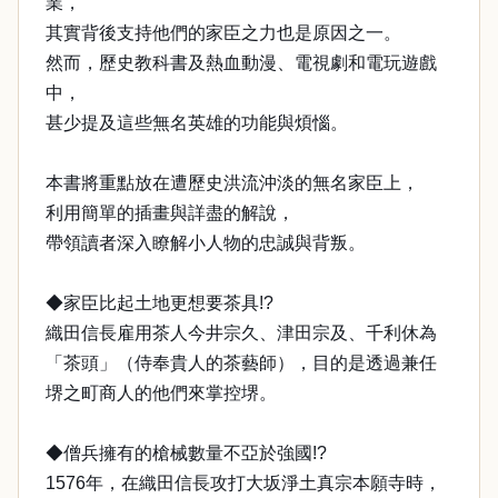
業，
其實背後支持他們的家臣之力也是原因之一。
然而，歷史教科書及熱血動漫、電視劇和電玩遊戲
中，
甚少提及這些無名英雄的功能與煩惱。
本書將重點放在遭歷史洪流沖淡的無名家臣上，
利用簡單的插畫與詳盡的解說，
帶領讀者深入瞭解小人物的忠誠與背叛。
◆家臣比起土地更想要茶具!?
織田信長雇用茶人今井宗久、津田宗及、千利休為
「茶頭」（侍奉貴人的茶藝師），目的是透過兼任
堺之町商人的他們來掌控堺。
◆僧兵擁有的槍械數量不亞於強國!?
1576年，在織田信長攻打大坂淨土真宗本願寺時，