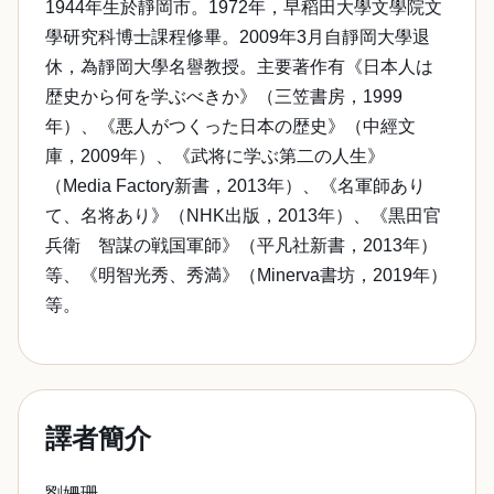
1944年生於靜岡市。1972年，早稻田大學文學院文
學研究科博士課程修畢。2009年3月自靜岡大學退
休，為靜岡大學名譽教授。主要著作有《日本人は
歴史から何を学ぶべきか》（三笠書房，1999
年）、《悪人がつくった日本の歴史》（中經文
庫，2009年）、《武将に学ぶ第二の人生》
（Media Factory新書，2013年）、《名軍師あり
て、名将あり》（NHK出版，2013年）、《黒田官
兵衛 智謀の戦国軍師》（平凡社新書，2013年）
等、《明智光秀、秀満》（Minerva書坊，2019年）
等。
譯者簡介
劉姍珊