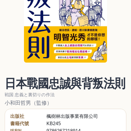
日本戰國忠誠與背叛法則
戦国 忠義と裏切りの作法
小和田哲男（監修）
出版社
楓樹林出版事業有限公司
書籍代號
KB245
ISBN
9786267218914