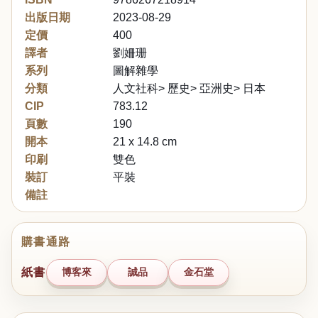
出版日期
2023-08-29
定價
400
譯者
劉姍珊
系列
圖解雜學
分類
人文社科> 歷史> 亞洲史> 日本
CIP
783.12
頁數
190
開本
21 x 14.8 cm
印刷
雙色
裝訂
平裝
備註
購書通路
紙書
博客來
誠品
金石堂