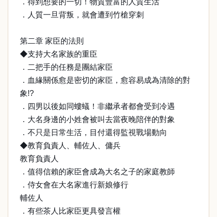
．得到想要的一切！物質豐富的人質生活
．人質一旦背叛，就會遭到竹槍穿刺
第二章 家臣的法則
◆支持大名家族的重臣
．二把手的任務是團結家臣
．血緣關係愈是密切的家臣，愈容易成為清除的對
象!?
．四男以後如同螻蟻！非繼承者都會受到冷遇
．大名身邊的小姓會被叫去當夜晚陪伴的對象
．不只是日常生活，目付還得監視戰場動向
◆教育負責人、輔佐人、傭兵
教育負責人
．值得信賴的家臣會成為大名之子的家庭教師
．侍女會在大名家進行新娘修行
輔佐人
．有些茶人比家臣更具發言權