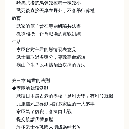
．騎馬武者的馬像矮種馬一樣矮小
．戰死後直接丟棄在野外，不會舉行葬禮
教育
．武家的孩子會在寺廟研讀兵法書
．教導相撲，作為戰場的實戰訓練
生活
．家臣會對主君的戀情發表意見
．武士攝取過多鹽分，導致壽命縮短
．病由心生？以祈禱治療疾病的方法
第三章 處世的法則
◆家臣的就職活動
．就讀日本最古老的學校「足利大學」有利於就職
．元服儀式是要動員許多家臣的一大盛事
．家臣為了復職，會擅自出戰
．提交族譜代替履歷
．許多武士在戰國末期成為啃老族