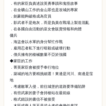
．有的家臣負責述說英勇事蹟和鬼怪故事
．在金礦山工作的金山眾也是攻城的專家
．劍豪能夠破格成為官員
．影武者不是炮灰，而是負責在戰場上製造混亂
．在各國自由活動的巫女會販賣情報和肉體
傭兵
．海盜會以水軍的身分幫忙作戰
．雇用忍者私下進行暗殺或破壞行動
．僧兵擁有的槍械數量不亞於強國
◆家臣的工作
．菁英家臣會被授予奉行地位
．築城的地方要精挑細選！東邊是河川、南邊是窪
地
．考慮敵軍入侵，前往城堡的道路要準備陷阱
．有些武家的妻子會持槍站在最前線
．格式錯誤的書信不被接受
．木匠或商人等不是武士者也會擔任參謀