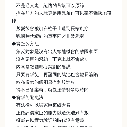
．不是逼人走上絕路的背叛可以原諒
．擋在前方的人就算是親兄弟也可以毫不猶豫地殺
掉
．叛變後會被綁在柱子上遭到長槍刺穿
．戰國時代締結的軍事同盟非常脆弱
◆背叛的方法
．策反對象是沒有出人頭地機會的敵國家臣
．沒有家臣的幫助，下克上就不會成功
．內鬨是敵國精心策劃的陰謀
．只要有叛徒，再堅固的城池也會輕易淪陷
．散布投敵的假消息有利於進攻
．得不出答案時，就觀望情勢爭取時間
◆背叛的避免法
．有法律可以讓家臣束縛大名
．正確評價家臣的能力以避免遭到背叛
．權威在以實力說話的時代沒有意義