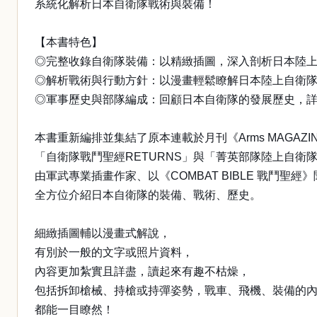
系統化解析日本自衛隊戰術與裝備！
【本書特色】
◎完整收錄自衛隊裝備：以精緻插圖，深入剖析日本陸上
◎解析戰術與行動方針：以漫畫輕鬆瞭解日本陸上自衛
◎軍事歷史與部隊編成：回顧日本自衛隊的發展歷史，
本書重新編排並集結了原本連載於月刊《Arms MAGAZI
「自衛隊戰鬥聖經RETURNS」與「菁英部隊陸上自衛隊篇
由軍武專業插畫作家、以《COMBAT BIBLE 戰鬥聖
全方位介紹日本自衛隊的裝備、戰術、歷史。
細緻插圖輔以漫畫式解說，
有別於一般的文字或照片資料，
內容更加紮實且詳盡，讀起來有趣不枯燥，
包括拆卸槍械、持槍或持彈姿勢，戰車、飛機、裝備的
都能一目瞭然！