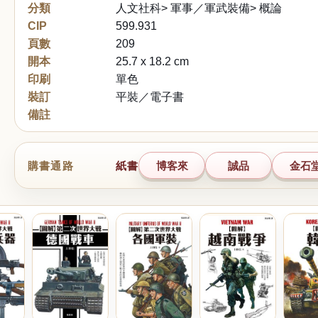
分類
人文社科> 軍事／軍武裝備> 概論
CIP
599.931
頁數
209
開本
25.7 x 18.2 cm
印刷
單色
裝訂
平裝／電子書
備註
購書通路
紙書
博客來
誠品
金石