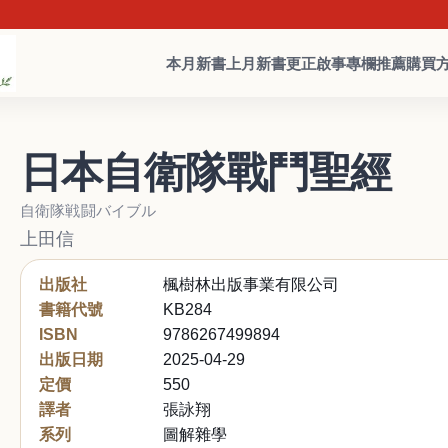
本月新書
上月新書
更正啟事
專欄推薦
購買
日本自衛隊戰鬥聖經
自衛隊戦闘バイブル
上田信
出版社
楓樹林出版事業有限公司
書籍代號
KB284
ISBN
9786267499894
出版日期
2025-04-29
定價
550
譯者
張詠翔
系列
圖解雜學