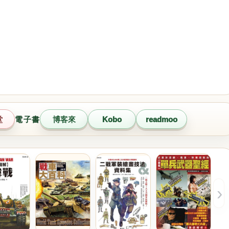
堂
電子書
博客來
Kobo
readmoo
›