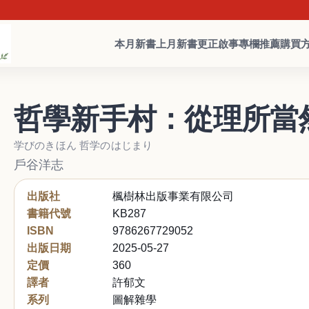
本月新書
上月新書
更正啟事
專欄推薦
購買
哲學新手村：從理所當
学びのきほん 哲学のはじまり
戶谷洋志
出版社
楓樹林出版事業有限公司
書籍代號
KB287
ISBN
9786267729052
出版日期
2025-05-27
定價
360
譯者
許郁文
系列
圖解雜學