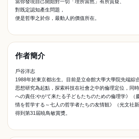
當你發現自己開始對一切「理所當然」有所質疑、
對既定認知產生問題，
便是哲學之於你，最動人的價值所在。
作者簡介
戶谷洋志
1988年於東京都出生。目前是立命館大學大學院先端
思想研究為起點，探索科技在社會之中的倫理定位，同時透
への責任:やがて来たる子どもたちのための倫理学》（
情を哲学する～七人の哲学者たちの友情観》（光文社新書
得到第31屆暁鳥敏賞獎。