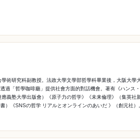
綜合學術研究科副教授。法政大學文學部哲學科畢業後，大阪大學
過「哲學咖啡廳」提供社會方面的對話機會。著有《ハンス・ヨナ
慶應義塾大學出版會）《原子力の哲学》《未来倫理》（集英社
）《SNSの哲学 リアルとオンラインのあいだ 》（創元社）。