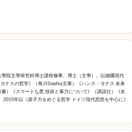
大學院文學研究科博士課程修畢。博士（文學）。以德國現代
スの哲学》（角川Sophia文庫）《ハンス・ヨナス 未来
新書）《スマートな悪 技術と暴力について》（講談社）《友
2015年以《原子力をめぐる哲学 ドイツ現代思想を中心に》