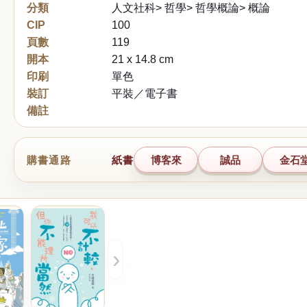
分類
人文社科> 哲學> 哲學概論> 概論
CIP
100
頁數
119
開本
21 x 14.8 cm
印刷
單色
裝訂
平裝／電子書
備註
購書通路
紙書
博客來
誠品
金石
›