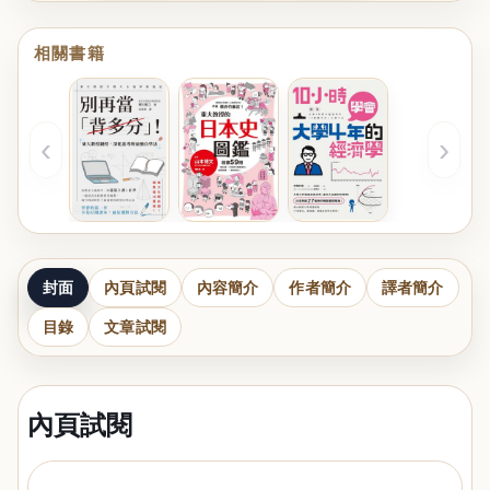
相關書籍
‹
›
封面
內頁試閱
內容簡介
作者簡介
譯者簡介
目錄
文章試閱
內頁試閱