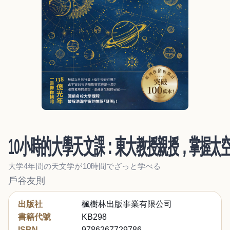
10小時的大學天文課：東大教授親授，掌握太
大学4年間の天文学が10時間でざっと学べる
戶谷友則
出版社
楓樹林出版事業有限公司
書籍代號
KB298
ISBN
9786267729786