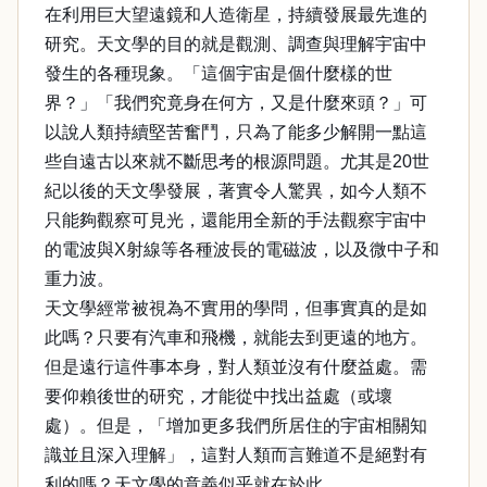
在利用巨大望遠鏡和人造衛星，持續發展最先進的
研究。天文學的目的就是觀測、調查與理解宇宙中
發生的各種現象。「這個宇宙是個什麼樣的世
界？」「我們究竟身在何方，又是什麼來頭？」可
以說人類持續堅苦奮鬥，只為了能多少解開一點這
些自遠古以來就不斷思考的根源問題。尤其是20世
紀以後的天文學發展，著實令人驚異，如今人類不
只能夠觀察可見光，還能用全新的手法觀察宇宙中
的電波與X射線等各種波長的電磁波，以及微中子和
重力波。
天文學經常被視為不實用的學問，但事實真的是如
此嗎？只要有汽車和飛機，就能去到更遠的地方。
但是遠行這件事本身，對人類並沒有什麼益處。需
要仰賴後世的研究，才能從中找出益處（或壞
處）。但是，「增加更多我們所居住的宇宙相關知
識並且深入理解」，這對人類而言難道不是絕對有
利的嗎？天文學的意義似乎就在於此。