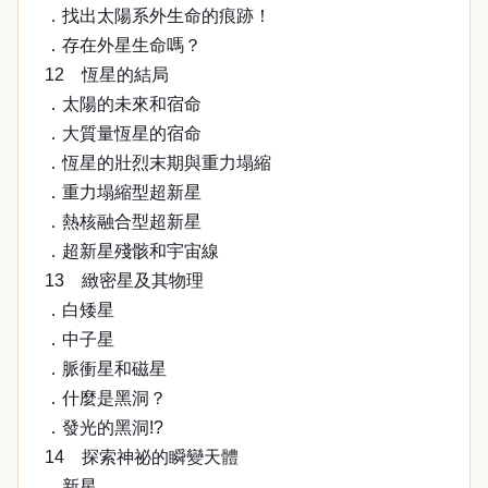
．找出太陽系外生命的痕跡！
．存在外星生命嗎？
12 恆星的結局
．太陽的未來和宿命
．大質量恆星的宿命
．恆星的壯烈末期與重力塌縮
．重力塌縮型超新星
．熱核融合型超新星
．超新星殘骸和宇宙線
13 緻密星及其物理
．白矮星
．中子星
．脈衝星和磁星
．什麼是黑洞？
．發光的黑洞!?
14 探索神祕的瞬變天體
．新星