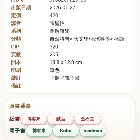
出版日期
2026-01-27
定價
420
譯者
陳聖怡
系列
圖解雜學
分類
自然科普> 天文學/地球科學> 概論
CIP
320
頁數
205
開本
18.8 x 12.8 cm
印刷
單色
裝訂
平裝／電子書
備註
購書通路
紙書
博客來
誠品
金石堂
電子書
博客來
Kobo
readmoo