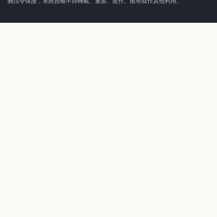
關法令保護，未經授權不得轉載、重製、改作、散布或作其他利用。