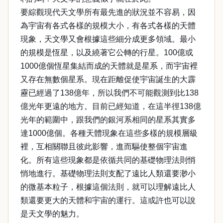
要綜觀現代天文學所有最先進的狀況並不容易，因
為宇宙有各式各樣的規模大小，有各式各樣的天體
現象，天文學又會根據這些細分成更多領域。最小
的規模是恆星，以及繞著它公轉的行星。100億或
1000億個恆星集結而成的天體就是星系，而宇宙裡
又存在無數個星系。現在距離促使宇宙誕生的大霹
靂已經過了138億年，所以我們不可能觀測到比138
億光年更遠的地方。目前已經知道，在這半徑138億
光年的範圍中，跟我們的銀河系相同的星系其實多
達1000億個。各種天體現象在這些多樣的規模層級
裡，互相關聯且彼此影響，進而驅使整個宇宙進
化。所有這些現象都是依循共同的基礎物理法則悄
悄地進行。基礎物理法則支配了遠比人類還要渺小
的微基本粒子，根據這個法則，就可以理解遠比人
類還要更大的天體和宇宙的運行。這或許也可以說
是天文學的魅力。