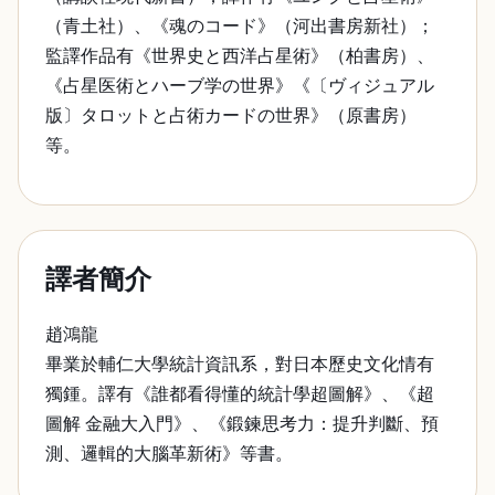
（青土社）、《魂のコード》（河出書房新社）；
監譯作品有《世界史と西洋占星術》（柏書房）、
《占星医術とハーブ学の世界》《〔ヴィジュアル
版〕タロットと占術カードの世界》（原書房）
等。
譯者簡介
趙鴻龍
畢業於輔仁大學統計資訊系，對日本歷史文化情有
獨鍾。譯有《誰都看得懂的統計學超圖解》、《超
圖解 金融大入門》、《鍛鍊思考力：提升判斷、預
測、邏輯的大腦革新術》等書。