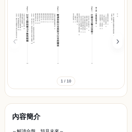
‹
›
1
/ 10
內容簡介
～解讀合盤，預見未來～