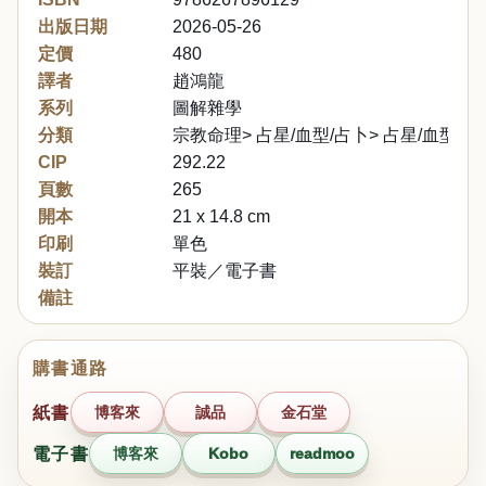
出版日期
2026-05-26
定價
480
譯者
趙鴻龍
系列
圖解雜學
分類
宗教命理> 占星/血型/占卜> 占星/血型
CIP
292.22
頁數
265
開本
21 x 14.8 cm
印刷
單色
裝訂
平裝／電子書
備註
購書通路
紙書
博客來
誠品
金石堂
電子書
博客來
Kobo
readmoo