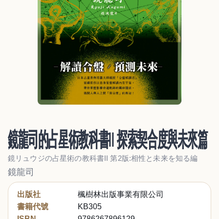
鏡龍司的占星術教科書II 探索契合度與未來篇
鏡リュウジの占星術の教科書II 第2版:相性と未来を知る編
鏡龍司
出版社
楓樹林出版事業有限公司
書籍代號
KB305
ISBN
9786267896129