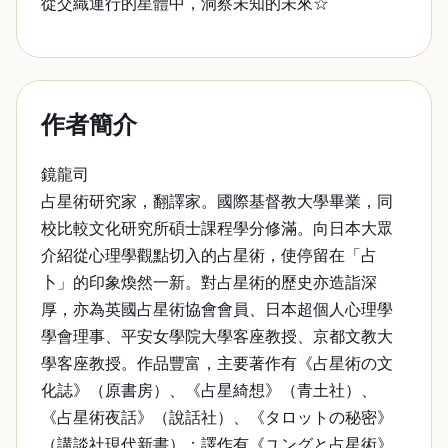
從交織運行的星體中，洞察未知的未來☆
作者簡介
鏡龍司
占星術研究家，翻譯家。國際基督教大學畢業，同
校比較文化研究所碩士課程學分修滿。向日本大眾
介紹從心理學觀點切入的占星術，使停留在「占
卜」的印象煥然一新。對占星術的歷史亦造詣深
厚，亦為英國占星術協會會員、日本超個人心理學
學會理事、平安女學院大學客座教授、京都文教大
學客座教授。作品豐富，主要著作有《占星術の文
化誌》（原書房）、《占星綺想》（青土社）、
《占星術夜話》（說話社）、《タロットの秘密》
（講談社現代新書）；譯作有《ユングと占星術》