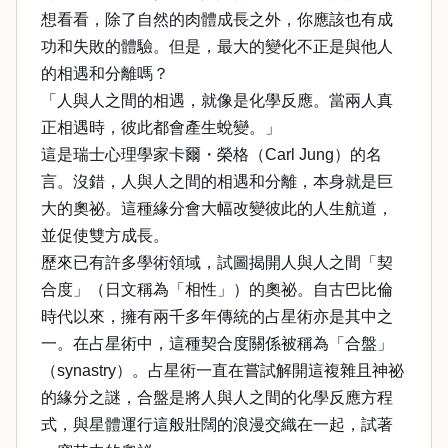
想看看，除了自然的肉體成長之外，你應該也有成
功和失敗的體驗。但是，最大的變化不正是與他人
的相遇和分離嗎？
「人與人之間的相遇，就像是化學反應。當兩人真
正相遇時，彼此都會產生蛻變。」
這是瑞士心理學家卡爾・榮格（Carl Jung）的名
言。沒錯，人與人之間的相遇和分離，本身就是巨
大的奧祕。這種緣分會大幅改變彼此的人生航道，
並促使雙方成長。
歷來已有許多學術領域，試圖揭開人與人之間「契
合度」（日文稱為「相性」）的奧祕。自古巴比倫
時代以來，擁有兩千多年傳統的占星術亦是其中之
一。在占星術中，這種契合度關係被稱為「合盤」
（synastry）。占星術一直在嘗試解開這複雜且神祕
的緣分之謎，合盤是將人與人之間的化學反應方程
式，與星體運行這般壯闊的浪漫交織在一起，試著