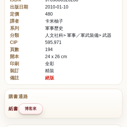
出版日期
2010-01-10
定價
480
譯者
卡米柚子
系列
軍事歷史
分類
人文社科> 軍事／軍武裝備> 武器
CIP
595.971
頁數
194
開本
24 x 26 cm
印刷
全彩
裝訂
精裝
備註
絕版
購書通路
紙書
博客來