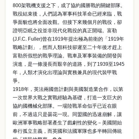
800架戰機支援之下，成了協約國勝戰的關鍵部隊。
戰役結束後，人們認為軍事科技革命已經來臨，戰
爭面貌也將全面改觀。但接下來幾個月的戰役，卻
證明亞眠之役並非現代化戰役的真正開端。富勒
(J.F.C. Fuller)曾在1919年提出極為前衛的「1919年
戰略計劃」，然而人類科技卻遲至二十年後才趕上
富勒所假想的戰爭理論。戰車及軍事裝備的開發與
演進，是一條漫長而艱辛的道路，到了1939至1945
年，人類才演化出理論與實務兼具的現代裝甲戰
爭。
1918年，英法兩國曾計劃與美國製造業合作，以第
一次世界大戰之實戰經驗為基礎，打造一支巨大的
協約國機械化部隊。一場陸戰革命似乎已近在眼
前，不過這只是曇花一現。同盟國的迅速崩解，讓
歐洲軍事戰略部署產生了戲劇性的變化－美國開始
奉行孤立主義，而英國和法國軍隊也多半轉回傳統