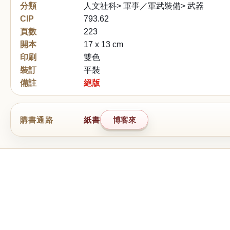
分類
人文社科> 軍事／軍武裝備> 武器
CIP
793.62
頁數
223
開本
17 x 13 cm
印刷
雙色
裝訂
平裝
備註
絕版
購書通路
紙書
博客來