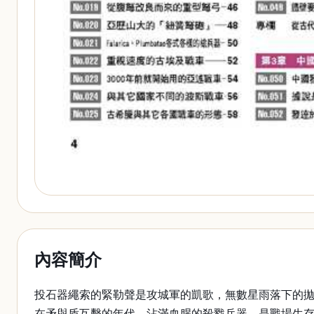
內容簡介
投石器繩索的緊勒聲是攻城軍的凱歌，無數星雨落下的
在矛與盾互擊的年代，沾滿血腥的殺戮兵器，是戰場生