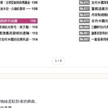
1
/ 9
拋物線是駐防者的葬曲。
存的真實。