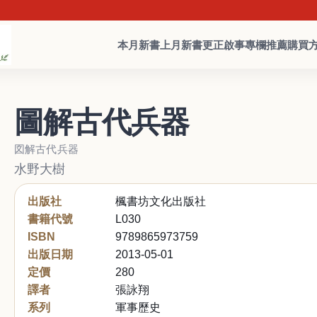
本月新書
上月新書
更正啟事
專欄推薦
購買
圖解古代兵器
図解古代兵器
水野大樹
出版社
楓書坊文化出版社
書籍代號
L030
ISBN
9789865973759
出版日期
2013-05-01
定價
280
譯者
張詠翔
系列
軍事歷史