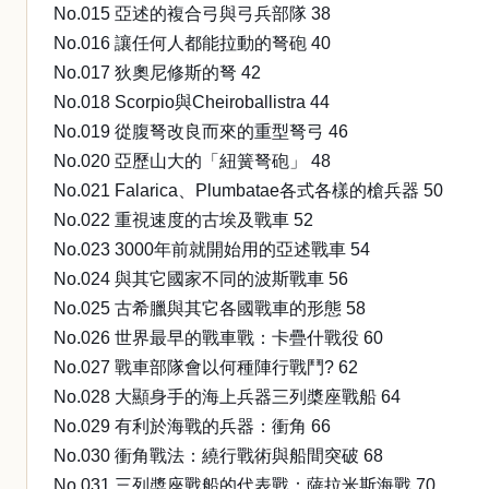
No.015 亞述的複合弓與弓兵部隊 38
No.016 讓任何人都能拉動的弩砲 40
No.017 狄奧尼修斯的弩 42
No.018 Scorpio與Cheiroballistra 44
No.019 從腹弩改良而來的重型弩弓 46
No.020 亞歷山大的「紐簧弩砲」 48
No.021 Falarica、Plumbatae各式各樣的槍兵器 50
No.022 重視速度的古埃及戰車 52
No.023 3000年前就開始用的亞述戰車 54
No.024 與其它國家不同的波斯戰車 56
No.025 古希臘與其它各國戰車的形態 58
No.026 世界最早的戰車戰：卡疊什戰役 60
No.027 戰車部隊會以何種陣行戰鬥? 62
No.028 大顯身手的海上兵器三列槳座戰船 64
No.029 有利於海戰的兵器：衝角 66
No.030 衝角戰法：繞行戰術與船間突破 68
No.031 三列槳座戰船的代表戰：薩拉米斯海戰 70