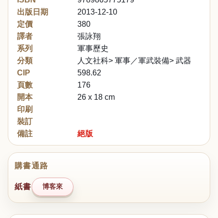
出版日期
2013-12-10
定價
380
譯者
張詠翔
系列
軍事歷史
分類
人文社科> 軍事／軍武裝備> 武器
CIP
598.62
頁數
176
開本
26 x 18 cm
印刷
裝訂
備註
絕版
購書通路
紙書
博客來