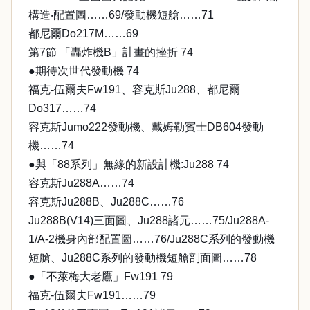
構造‧配置圖……69/發動機短艙……71
都尼爾Do217M……69
第7節 「轟炸機B」計畫的挫折 74
●期待次世代發動機 74
福克-伍爾夫Fw191、容克斯Ju288、都尼爾
Do317……74
容克斯Jumo222發動機、戴姆勒賓士DB604發動
機……74
●與「88系列」無緣的新設計機:Ju288 74
容克斯Ju288A……74
容克斯Ju288B、Ju288C……76
Ju288B(V14)三面圖、Ju288諸元……75/Ju288A-
1/A-2機身內部配置圖……76/Ju288C系列的發動機
短艙、Ju288C系列的發動機短艙剖面圖……78
●「不萊梅大老鷹」Fw191 79
福克-伍爾夫Fw191……79