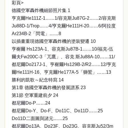
彩頁>
德國空軍轟炸機細節照片集 1
亨克爾He111Z-1……1/容克斯Ju87G-2……2/容克斯
Ju88D-1/Trop……4/亨克爾He111H-20……6/阿拉度
Ar234B-2「閃電」……8
以插畫重現德國空軍轟炸機的塗裝變遷 10
亨榭爾 Hs123A-1、容克斯Ju87B-1……10/福克-伍
爾夫Fw200C-3「兀鷹」、容克 斯Ju88A-10……11/
都尼爾Do217J-1、亨榭爾Hs129B-2/R2……12/亨克
爾He111H-16、亨克爾He177A-5「獅鷲」……13
勝利的凱歌～紀念特寫 14
第1章 德國空軍轟炸機的發展譜系 23
第1節 空軍重建前夕 24
都尼爾Do-P……24
都尼爾Do-Y、Do-F、Do11C、Do11D……25
Do11D二面圖與諸元……25
都尼爾Do13A、Do23F、Do23G、容克斯Ju52/3m