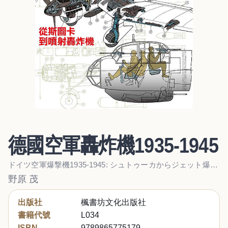
德國空軍轟炸機1935-1945
ドイツ空軍爆撃機1935-1945: シュトゥーカからジェット爆撃機まで
野原 茂
出版社
楓書坊文化出版社
書籍代號
L034
ISBN
9789865775179