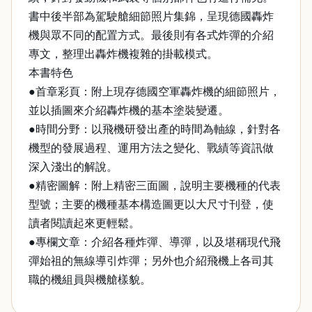
書中後半部為駕駛艙細節照片集錦，呈現德國轟炸
機與眾不同的配置方式。最後則有各式炸彈的介紹
專文，整理出轟炸機複雜的掛載模式。
本書特色
●首章彩頁：附上現存德國空軍轟炸機的細節照片，
並以插圖來介紹轟炸機的基本塗裝變遷。
●時間分野：以飛機研發出產的時間為軸線，針對各
機型的發展過程、運用方法之變化、戰績等資訊做
深入淺出的解說。
●精密圖解：附上精密三面圖，說明主要機種的代表
型號；主要的機種基本構造圖更以大尺寸刊登，使
讀者閱讀起來更輕鬆。
●專欄文章：介紹各種炸彈、導彈，以及堪稱現代飛
彈始祖的無線導引炸彈；另外也介紹飛機上各司其
職的機組員與機艙樣貌。