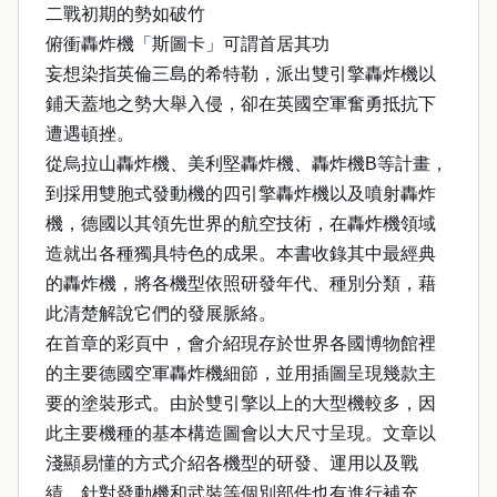
二戰初期的勢如破竹
俯衝轟炸機「斯圖卡」可謂首居其功
妄想染指英倫三島的希特勒，派出雙引擎轟炸機以
鋪天蓋地之勢大舉入侵，卻在英國空軍奮勇抵抗下
遭遇頓挫。
從烏拉山轟炸機、美利堅轟炸機、轟炸機B等計畫，
到採用雙胞式發動機的四引擎轟炸機以及噴射轟炸
機，德國以其領先世界的航空技術，在轟炸機領域
造就出各種獨具特色的成果。本書收錄其中最經典
的轟炸機，將各機型依照研發年代、種別分類，藉
此清楚解說它們的發展脈絡。
在首章的彩頁中，會介紹現存於世界各國博物館裡
的主要德國空軍轟炸機細節，並用插圖呈現幾款主
要的塗裝形式。由於雙引擎以上的大型機較多，因
此主要機種的基本構造圖會以大尺寸呈現。文章以
淺顯易懂的方式介紹各機型的研發、運用以及戰
績，針對發動機和武裝等個別部件也有進行補充。