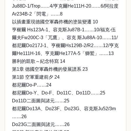
Ju88D-1/Trop……4/亨克爾He111H-20……6/阿拉度
Ar234B-2「閃電」……8
以插畫重現德國空軍轟炸機的塗裝變遷 10
亨榭爾 Hs123A-1、容克斯Ju87B-1……10/福克-伍
爾夫Fw200C-3「兀鷹」、容克 斯Ju88A-10……11/
都尼爾Do217J-1、亨榭爾Hs129B-2/R2……12/亨克
爾He111H-16、亨克爾He177A-5「獅鷲」……13
勝利的凱歌～紀念特寫 14
第1章 德國空軍轟炸機的發展譜系 23
第1節 空軍重建前夕 24
都尼爾Do-P……24
都尼爾Do-Y、Do-F、Do11C、Do11D……25
Do11D二面圖與諸元……25
都尼爾Do13A、Do23F、Do23G、容克斯Ju52/3m
……26
Do23G二面圖與諸元……26