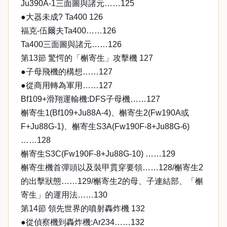
Ju390A-1三面圖與諸元……125
●大器未成? Ta400 126
福克-伍爾夫Ta400……126
Ta400三面圖與諸元……126
第13節 驚愕的「槲寄生」攻擊機 127
●子母飛機的構想……127
●從商用轉為軍用……127
Bf109+滑翔運輸機:DFS子母機……127
槲寄生1(Bf109+Ju88A-4)、槲寄生2(Fw190A或
F+Ju88G-1)、槲寄生S3A(Fw190F-8+Ju88G-6)
……128
槲寄生S3C(Fw190F-8+Ju88G-10) ……129
槲寄生機首彈頭以及裝甲貫穿要領……128/槲寄生2
的出擊狀態……129/槲寄生2的母、子連結部、「槲
寄生」的運用法……130
第14節 領先世界的噴射轟炸機 132
●從偵察機到轟炸機:Ar234……132