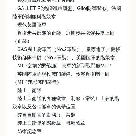
．逐步實戰配備的FELIN系統
．GALLET F2光譜纖維頭盔、Gilet防彈背心、法國
陸軍的制服與階級章
．現代英國陸軍
．近衛步兵部隊的正裝、近衛步兵擲彈兵團上尉
（正裝）
．SAS團上尉軍官（No.2軍裝）、皇家電子／機械
技術部隊中尉（No.2軍裝）、英國陸軍的階級章
．MTP之前的野戰服、英軍的新型戰鬥服MTP
．英國陸軍的現役戰鬥裝備、冷溪近衛團中尉
（MTP迷彩戰鬥裝備）
．陸上自衛隊
．陸上自衛隊的各種徽章、制服（常裝）上衣的階
級章以及各種徽章的佩帶位置
．陸自自衛官的勤務服、常裝
．陸上自衛隊的階級章、職種徽章
．防衛記念章