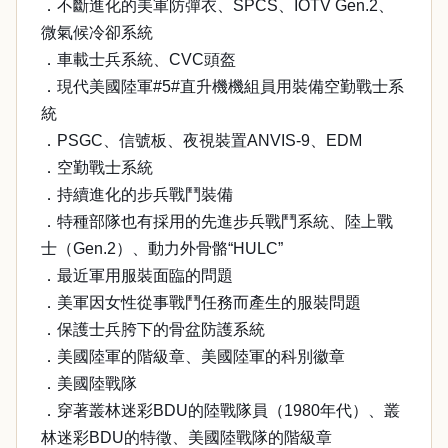
．不斷進化的美軍防彈衣、SPCS、IOTV Gen.2、
微氣候冷卻系統
．車載士兵系統、CVC頭盔
．現代美國陸軍#5#直升機機組員用裝備空勤戰士系
統
．PSGC、信號板、夜視裝置ANVIS-9、EDM
．空勤戰士系統
．持續進化的步兵戰鬥裝備
．特種部隊也有採用的先進步兵戰鬥系統、陸上戰
士（Gen.2）、動力外骨骼“HULC”
．最近軍用服裝面臨的問題
．美軍因女性從事戰鬥任務而產生的服裝問題
．保護士兵胯下的骨盆防護系統
．美國陸軍的階級章、美國陸軍的科別徽章
．美國陸戰隊
．穿著叢林迷彩BDU的陸戰隊員（1980年代）、叢
林迷彩BDU的特徵、美國陸戰隊的階級章