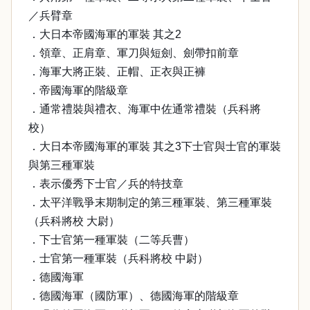
／兵臂章
．大日本帝國海軍的軍裝 其之2
．領章、正肩章、軍刀與短劍、劍帶扣前章
．海軍大將正裝、正帽、正衣與正褲
．帝國海軍的階級章
．通常禮裝與禮衣、海軍中佐通常禮裝（兵科將
校）
．大日本帝國海軍的軍裝 其之3下士官與士官的軍裝
與第三種軍裝
．表示優秀下士官／兵的特技章
．太平洋戰爭末期制定的第三種軍裝、第三種軍裝
（兵科將校 大尉）
．下士官第一種軍裝（二等兵曹）
．士官第一種軍裝（兵科將校 中尉）
．德國海軍
．德國海軍（國防軍）、德國海軍的階級章