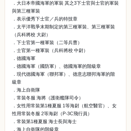
．大日本帝國海軍的軍裝 其之3下士官與士官的軍裝
與第三種軍裝
．表示優秀下士官／兵的特技章
．太平洋戰爭末期制定的第三種軍裝、第三種軍裝
（兵科將校 大尉）
．下士官第一種軍裝（二等兵曹）
．士官第一種軍裝（兵科將校 中尉）
．德國海軍
．德國海軍（國防軍）、德國海軍的階級章
．現代德國海軍（聯邦軍）、德意志聯邦海軍的階
級章
．海上自衛隊
．常裝冬服 海將（護衛艦隊司令）
．女性用常裝第1種夏服 1等海尉（航空醫官）、女
性用常裝冬服 2等海尉（P-3C飛行員）
．常裝第1種夏服 海士長與海士
．海上自衛隊的階級章