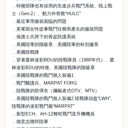
．特種部隊也有採用的先進步兵戰鬥系統、陸上戰
士（Gen.2）、動力外骨骼“HULC”
．最近軍用服裝面臨的問題
．美軍因女性從事戰鬥任務而產生的服裝問題
．保護士兵胯下的骨盆防護系統
．美國陸軍的階級章、美國陸軍的科別徽章
．美國陸戰隊
．穿著叢林迷彩BDU的陸戰隊員（1980年代）、叢
林迷彩BDU的特徵、美國陸戰隊的階級章
．美國陸戰隊的戰鬥個人裝備1
．戰鬥醫護兵、MARPAT FORG
．陸戰隊的防彈衣（攔截者式OTV、MTV）
．美國陸戰隊的戰鬥個人裝備2 陸戰隊頭盔“LWH”、
陸戰隊的迷彩戰鬥服“MARPAT”
．新型ECH、AH-1Z蝰蛇戰鬥直升機機員
．德意志聯邦陸軍