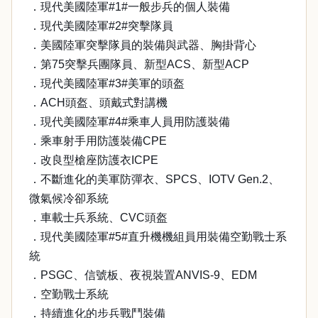
．現代美國陸軍#1#一般步兵的個人裝備
．現代美國陸軍#2#突擊隊員
．美國陸軍突擊隊員的裝備與武器、胸掛背心
．第75突擊兵團隊員、新型ACS、新型ACP
．現代美國陸軍#3#美軍的頭盔
．ACH頭盔、頭戴式對講機
．現代美國陸軍#4#乘車人員用防護裝備
．乘車射手用防護裝備CPE
．改良型槍座防護衣ICPE
．不斷進化的美軍防彈衣、SPCS、IOTV Gen.2、
微氣候冷卻系統
．車載士兵系統、CVC頭盔
．現代美國陸軍#5#直升機機組員用裝備空勤戰士系
統
．PSGC、信號板、夜視裝置ANVIS-9、EDM
．空勤戰士系統
．持續進化的步兵戰鬥裝備