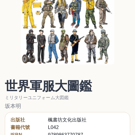
世界軍服大圖鑑
ミリタリーユニフォーム大図鑑
坂本明
出版社
楓書坊文化出版社
書籍代號
L042
ISBN
9789863770787