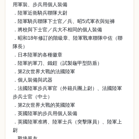
用軍裝、步兵用個人裝備
．陸軍近衛騎兵聯隊大尉
．陸軍騎兵聯隊下士官／兵、昭5式軍衣與短褲
．將校與下士官／兵大不相同的個人裝備
．昭和18年修訂的階級章、陸軍戰車聯隊中佐（聯
隊長）
．日本陸軍的各種徽章
．陸軍的軍刀、鐵鎧（試製龜甲型防盾）
．第2次世界大戰的法國陸軍
．個人裝備與武器
．法國陸軍步兵軍官（外籍兵團上尉）、法國陸軍
步兵士官（中士）
．第2次世界大戰的英國陸軍
．英國陸軍的步兵用個人裝備
．英國陸軍准將、陸軍士兵（突擊隊員）、陸軍上
尉
．戰壕風衣