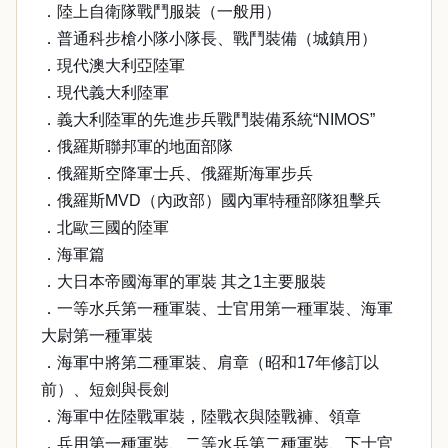
．陸上自衛隊戰鬥服裝（一般用）
．普通科步槍小隊小隊長、戰鬥裝備（城鎮用）
．現代澳大利亞陸軍
．現代義大利陸軍
．義大利陸軍的先進步兵戰鬥裝備系統“NIMOS”
．俄羅斯聯邦軍的地面部隊
．俄羅斯空降軍士兵、俄羅斯海軍步兵
．俄羅斯MVD（內政部）國內軍特種部隊狙擊兵
．北歐三國的陸軍
．海軍篇
．大日本帝國海軍的軍裝 其之1主要服裝
．一等水兵第一種軍裝、士官用第一種軍裝、海軍
大尉第一種軍裝
．海軍中將第二種軍裝、肩章（昭和17年修訂以
前）、短劍與長劍
．海軍中佐陸戰軍裝，陸戰衣與陸戰褲、領章
．兵用第一種軍裝、二等水兵第二種軍裝、下士官