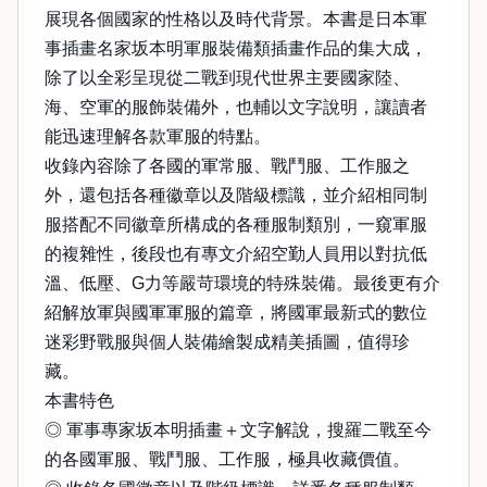
展現各個國家的性格以及時代背景。本書是日本軍
事插畫名家坂本明軍服裝備類插畫作品的集大成，
除了以全彩呈現從二戰到現代世界主要國家陸、
海、空軍的服飾裝備外，也輔以文字說明，讓讀者
能迅速理解各款軍服的特點。
收錄內容除了各國的軍常服、戰鬥服、工作服之
外，還包括各種徽章以及階級標識，並介紹相同制
服搭配不同徽章所構成的各種服制類別，一窺軍服
的複雜性，後段也有專文介紹空勤人員用以對抗低
溫、低壓、G力等嚴苛環境的特殊裝備。最後更有介
紹解放軍與國軍軍服的篇章，將國軍最新式的數位
迷彩野戰服與個人裝備繪製成精美插圖，值得珍
藏。
本書特色
◎ 軍事專家坂本明插畫＋文字解說，搜羅二戰至今
的各國軍服、戰鬥服、工作服，極具收藏價值。