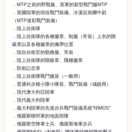
．MTP之前的野戰服、英軍的新型戰鬥服MTP
．英國陸軍的現役戰鬥裝備、冷溪近衛團中尉
（MTP迷彩戰鬥裝備）
．陸上自衛隊
．陸上自衛隊的各種徽章、制服（常裝）上衣的階
級章以及各種徽章的佩帶位置
．陸自自衛官的勤務服、常裝
．陸上自衛隊的階級章、職種徽章
．防衛記念章
．陸上自衛隊戰鬥服裝（一般用）
．普通科步槍小隊小隊長、戰鬥裝備（城鎮用）
．現代澳大利亞陸軍
．現代義大利陸軍
．義大利陸軍的先進步兵戰鬥裝備系統“NIMOS”
．俄羅斯聯邦軍的地面部隊
．俄羅斯空降軍士兵、俄羅斯海軍步兵
．俄羅斯MVD（內政部）國內軍特種部隊狙擊兵