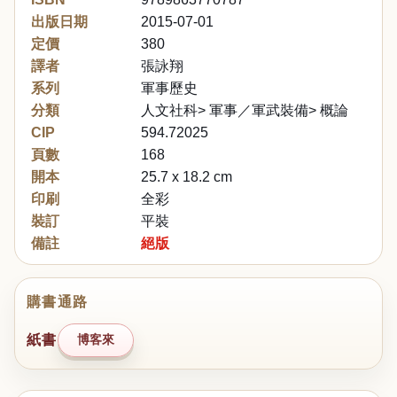
出版日期
2015-07-01
定價
380
譯者
張詠翔
系列
軍事歷史
分類
人文社科> 軍事／軍武裝備> 概論
CIP
594.72025
頁數
168
開本
25.7 x 18.2 cm
印刷
全彩
裝訂
平裝
備註
絕版
購書通路
紙書
博客來