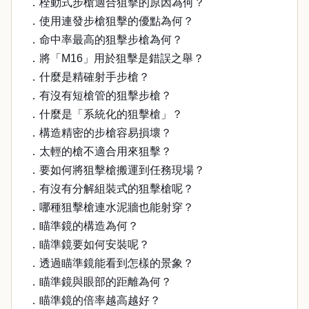
．栓動式步槍適合狙擊的原因為何？
．使用連發步槍狙擊的優點為何？
．命中率最高的狙擊步槍為何？
．將「M16」用於狙擊是錯誤之舉？
．什麼是精確射手步槍？
．有沒有短槍管的狙擊步槍？
．什麼是「系統化的狙擊槍」？
．構造精密的步槍容易損壞？
．太輕的槍不適合用來狙擊？
．要如何將狙擊槍搬運到任務現場？
．有沒有分解組裝式的狙擊槍呢？
．哪種狙擊槍連水泥牆也能射穿？
．瞄準鏡的構造為何？
．瞄準鏡要如何安裝呢？
．透過瞄準鏡能看到怎樣的景象？
．瞄準鏡與眼部的距離為何？
．瞄準鏡的倍率越高越好？