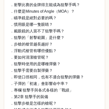
．射擊比賽的金牌得主能成為狙擊手嗎？
．什麼是Minutes of Angle（MOA）？
．瞄準鏡是絕對必要的嗎？
．慣用眼是哪一隻眼睛？
．戴眼鏡的人當不了狙擊手嗎？
．狙擊的「射擊範圍」是什麼？
．步槍的槍管越長越好？
．浮動式槍管有哪些優點？
．要如何清潔槍管呢？
．狙擊時使用的是哪種彈藥？
．狙擊手需要自製彈藥？
．即使口徑相同，也有不適合狙擊的彈藥？
．子彈的「初速」會影響命中率？
．專欄 狙擊手與各式各樣的「戰績」
．第2章 狙擊手的裝備
．狙擊步槍是怎樣的槍呢？