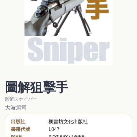
圖解狙擊手
図解スナイパー
大波篤司
出版社
楓書坊文化出版社
書籍代號
L047
ISBN
9789863773658