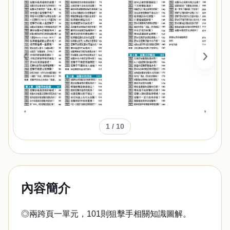
‹
›
1
/ 10
內容簡介
◎兩跨頁一單元，101則狙擊手相關知識圖解。