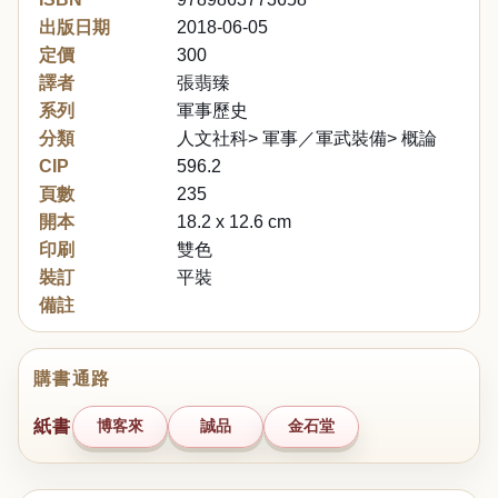
出版日期
2018-06-05
定價
300
譯者
張翡臻
系列
軍事歷史
分類
人文社科> 軍事／軍武裝備> 概論
CIP
596.2
頁數
235
開本
18.2 x 12.6 cm
印刷
雙色
裝訂
平裝
備註
購書通路
紙書
博客來
誠品
金石堂